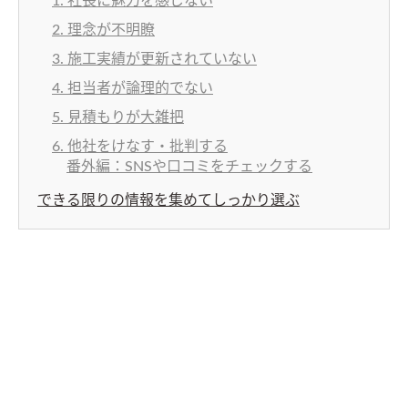
1. 社長に魅力を感じない
2. 理念が不明瞭
3. 施工実績が更新されていない
4. 担当者が論理的でない
5. 見積もりが大雑把
6. 他社をけなす・批判する
番外編：SNSや口コミをチェックする
できる限りの情報を集めてしっかり選ぶ