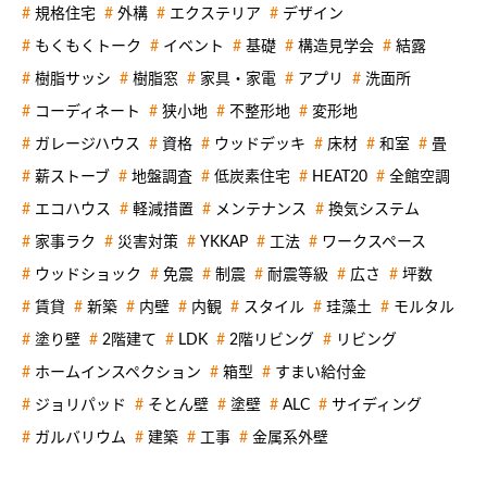
規格住宅
外構
エクステリア
デザイン
もくもくトーク
イベント
基礎
構造見学会
結露
樹脂サッシ
樹脂窓
家具・家電
アプリ
洗面所
コーディネート
狭小地
不整形地
変形地
ガレージハウス
資格
ウッドデッキ
床材
和室
畳
薪ストーブ
地盤調査
低炭素住宅
HEAT20
全館空調
エコハウス
軽減措置
メンテナンス
換気システム
家事ラク
災害対策
YKKAP
工法
ワークスペース
ウッドショック
免震
制震
耐震等級
広さ
坪数
賃貸
新築
内壁
内観
スタイル
珪藻土
モルタル
塗り壁
2階建て
LDK
2階リビング
リビング
ホームインスペクション
箱型
すまい給付金
ジョリパッド
そとん壁
塗壁
ALC
サイディング
ガルバリウム
建築
工事
金属系外壁