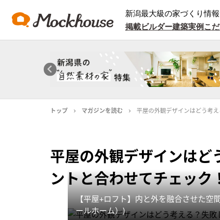
新潟最大級の家づくり情報
掲載ビルダー
建築実例
こだ
トップ
マガジンを読む
平屋の外観デザインはどう考え
平屋の外観デザインはど
ントと合わせてチェック
【平屋+ロフト】内と外を融合させた空間設
ールホーム）)