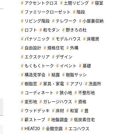
アクセントクロス
土間リビング
寝室
ファミリークローゼット
階段
リビング階段
テレワーク
小屋裏収納
ロフト
和モダン
野きろの杜
パナソニック
モデルハウス
床暖房
自由設計
規格住宅
外構
エクステリア
デザイン
もくもくトーク
イベント
基礎
構造見学会
結露
樹脂サッシ
樹脂窓
家具・家電
アプリ
洗面所
コーディネート
狭小地
不整形地
変形地
ガレージハウス
資格
ウッドデッキ
床材
和室
畳
薪ストーブ
地盤調査
低炭素住宅
HEAT20
全館空調
エコハウス