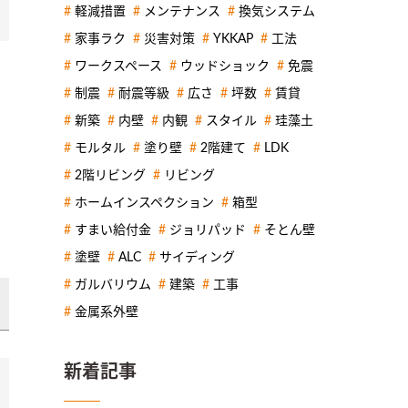
軽減措置
メンテナンス
換気システム
家事ラク
災害対策
YKKAP
工法
ワークスペース
ウッドショック
免震
制震
耐震等級
広さ
坪数
賃貸
新築
内壁
内観
スタイル
珪藻土
モルタル
塗り壁
2階建て
LDK
2階リビング
リビング
。
ホームインスペクション
箱型
すまい給付金
ジョリパッド
そとん壁
塗壁
ALC
サイディング
ガルバリウム
建築
工事
金属系外壁
新着記事