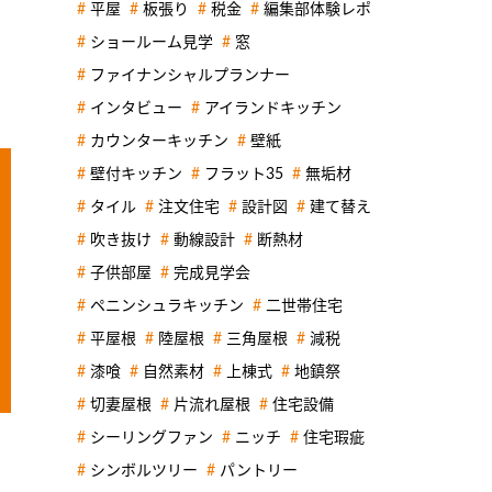
平屋
板張り
税金
編集部体験レポ
ショールーム見学
窓
ファイナンシャルプランナー
インタビュー
アイランドキッチン
カウンターキッチン
壁紙
壁付キッチン
フラット35
無垢材
タイル
注文住宅
設計図
建て替え
吹き抜け
動線設計
断熱材
子供部屋
完成見学会
ペニンシュラキッチン
二世帯住宅
平屋根
陸屋根
三角屋根
減税
漆喰
自然素材
上棟式
地鎮祭
切妻屋根
片流れ屋根
住宅設備
シーリングファン
ニッチ
住宅瑕疵
シンボルツリー
パントリー