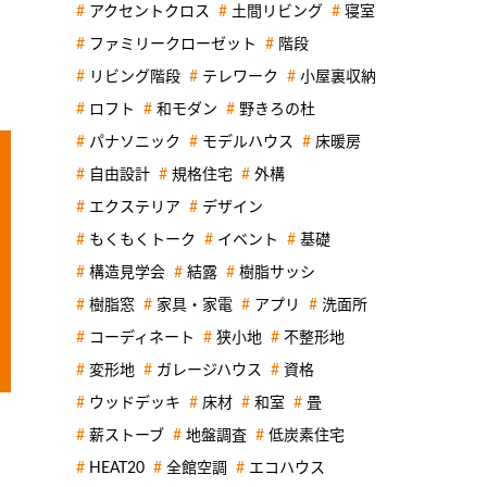
アクセントクロス
土間リビング
寝室
ファミリークローゼット
階段
リビング階段
テレワーク
小屋裏収納
ロフト
和モダン
野きろの杜
パナソニック
モデルハウス
床暖房
自由設計
規格住宅
外構
エクステリア
デザイン
もくもくトーク
イベント
基礎
構造見学会
結露
樹脂サッシ
樹脂窓
家具・家電
アプリ
洗面所
コーディネート
狭小地
不整形地
変形地
ガレージハウス
資格
ウッドデッキ
床材
和室
畳
薪ストーブ
地盤調査
低炭素住宅
HEAT20
全館空調
エコハウス