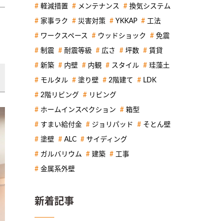
軽減措置
メンテナンス
換気システム
家事ラク
災害対策
YKKAP
工法
ワークスペース
ウッドショック
免震
制震
耐震等級
広さ
坪数
賃貸
新築
内壁
内観
スタイル
珪藻土
モルタル
塗り壁
2階建て
LDK
2階リビング
リビング
ホームインスペクション
箱型
すまい給付金
ジョリパッド
そとん壁
塗壁
ALC
サイディング
ガルバリウム
建築
工事
金属系外壁
新着記事