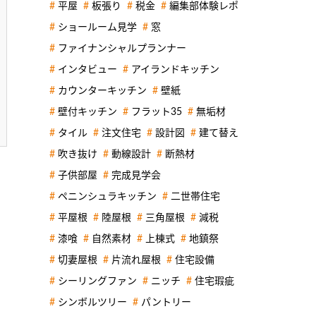
平屋
板張り
税金
編集部体験レポ
ショールーム見学
窓
ファイナンシャルプランナー
インタビュー
アイランドキッチン
カウンターキッチン
壁紙
壁付キッチン
フラット35
無垢材
タイル
注文住宅
設計図
建て替え
吹き抜け
動線設計
断熱材
子供部屋
完成見学会
ペニンシュラキッチン
二世帯住宅
平屋根
陸屋根
三角屋根
減税
漆喰
自然素材
上棟式
地鎮祭
切妻屋根
片流れ屋根
住宅設備
シーリングファン
ニッチ
住宅瑕疵
シンボルツリー
パントリー