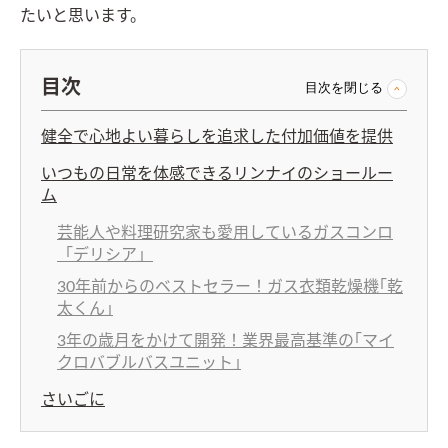
たいと思います。
目次
目次を閉じる
健全で心地よい暮らしを追求した付加価値を提供
いつもの日常を体感できるリンナイのショールー
ム
芸能人や料理研究家も愛用しているガスコンロ
「デリシア」
30年前からのベストセラー！ガス衣類乾燥機｢乾
太くん｣
3年の歳月をかけて開発！業界最高基準の｢マイ
クロバブルバスユニット｣
さいごに