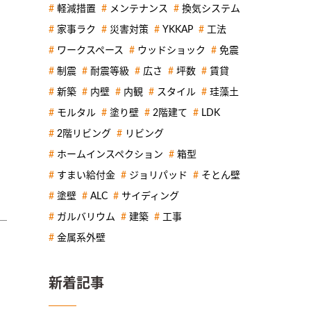
軽減措置
メンテナンス
換気システム
家事ラク
災害対策
YKKAP
工法
ワークスペース
ウッドショック
免震
制震
耐震等級
広さ
坪数
賃貸
新築
内壁
内観
スタイル
珪藻土
モルタル
塗り壁
2階建て
LDK
2階リビング
リビング
ホームインスペクション
箱型
すまい給付金
ジョリパッド
そとん壁
塗壁
ALC
サイディング
ガルバリウム
建築
工事
金属系外壁
て
新着記事