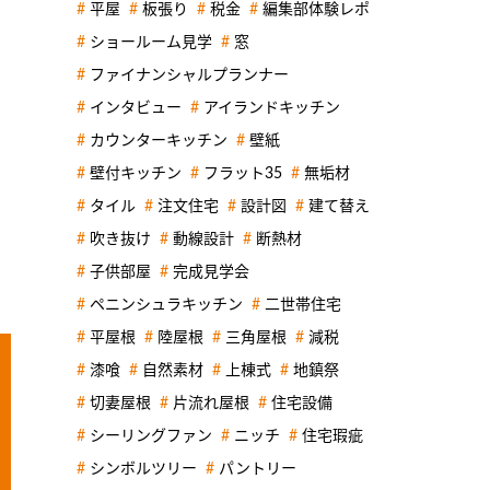
平屋
板張り
税金
編集部体験レポ
ショールーム見学
窓
ファイナンシャルプランナー
インタビュー
アイランドキッチン
カウンターキッチン
壁紙
壁付キッチン
フラット35
無垢材
タイル
注文住宅
設計図
建て替え
吹き抜け
動線設計
断熱材
子供部屋
完成見学会
ペニンシュラキッチン
二世帯住宅
平屋根
陸屋根
三角屋根
減税
漆喰
自然素材
上棟式
地鎮祭
切妻屋根
片流れ屋根
住宅設備
シーリングファン
ニッチ
住宅瑕疵
シンボルツリー
パントリー