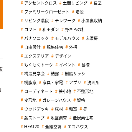
アクセントクロス
土間リビング
寝室
ファミリークローゼット
階段
リビング階段
テレワーク
小屋裏収納
ロフト
和モダン
野きろの杜
パナソニック
モデルハウス
床暖房
自由設計
規格住宅
外構
エクステリア
デザイン
もくもくトーク
イベント
基礎
複
構造見学会
結露
樹脂サッシ
樹脂窓
家具・家電
アプリ
洗面所
切
コーディネート
狭小地
不整形地
変形地
ガレージハウス
資格
ウッドデッキ
床材
和室
畳
薪ストーブ
地盤調査
低炭素住宅
HEAT20
全館空調
エコハウス