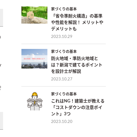
家づくりの基本
「省令準耐火構造」の基準
や性能を解説！ メリットや
デメリットも
2023.10.29
り
家づくりの基本
せ
防火地域・準防火地域と
は？新潟で建てるポイント
グ
を設計士が解説
2023.10.27
せ
家づくりの基本
これはNG！建築士が教える
「コストダウンの注意ポイ
ント」3つ
2023.10.20