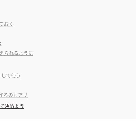
ておく
K
えられるように
りして使う
作るのもアリ
て決めよう