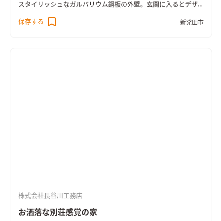
スタイリッシュなガルバリウム鋼板の外壁。玄関に入るとデザ
イン性に優れたオープン階段の脇から一匹のワンちゃんが出迎
保存する
新発田市
えてくれます。オールシーズン快適な高気密高断熱オール電化住
宅（ＦＰの家）です。
株式会社長谷川工務店
お洒落な別荘感覚の家