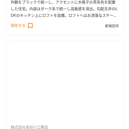
外観をブラックで統一し、アクセントに木格子の茶系色を配置
した住宅。内装はダーク系で統一し高級感を演出。勾配天井のL
DKのキッチン上にロフトを設置。ロフトへはお洒落なスチール
製の登り梯子を使います。
保存する
新発田市
株式会社長谷川工務店