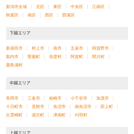
新潟市全域
北区
東区
中央区
江南区
秋葉区
南区
西区
西蒲区
下越エリア
新発田市
村上市
燕市
五泉市
阿賀野市
胎内市
聖籠町
弥彦村
阿賀町
関川村
粟島浦村
中越エリア
長岡市
三条市
柏崎市
小千谷市
加茂市
十日町市
見附市
魚沼市
南魚沼市
田上町
出雲崎町
湯沢町
津南町
刈羽村
上越エリア