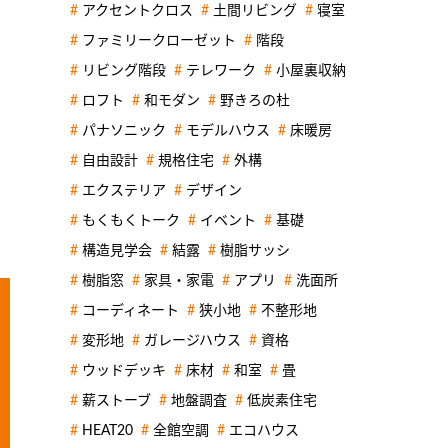
アクセントクロス
土間リビング
寝室
ファミリークローゼット
階段
リビング階段
テレワーク
小屋裏収納
ロフト
和モダン
野きろの杜
パナソニック
モデルハウス
床暖房
自由設計
規格住宅
外構
エクステリア
デザイン
もくもくトーク
イベント
基礎
構造見学会
結露
樹脂サッシ
樹脂窓
家具・家電
アプリ
洗面所
コーディネート
狭小地
不整形地
変形地
ガレージハウス
資格
ウッドデッキ
床材
和室
畳
薪ストーブ
地盤調査
低炭素住宅
HEAT20
全館空調
エコハウス