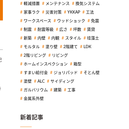
軽減措置
メンテナンス
換気システム
家事ラク
災害対策
YKKAP
工法
ワークスペース
ウッドショック
免震
制震
耐震等級
広さ
坪数
賃貸
新築
内壁
内観
スタイル
珪藻土
モルタル
塗り壁
2階建て
LDK
2階リビング
リビング
配
ホームインスペクション
箱型
すまい給付金
ジョリパッド
そとん壁
塗壁
ALC
サイディング
き
ガルバリウム
建築
工事
金属系外壁
新着記事