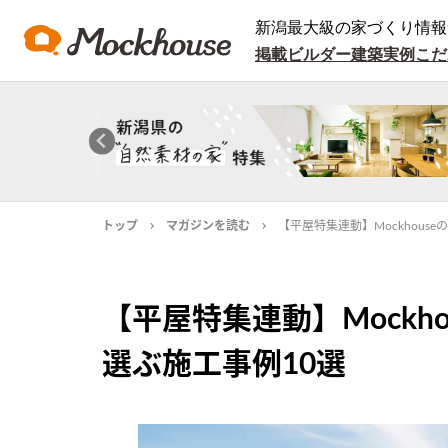
新潟最大級の家づくり情報
掲載ビルダー
建築実例
こだ
トップ
マガジンを読む
【平屋特集連動】Mockhous
【平屋特集連動】Mockh
選ぶ施工事例10選