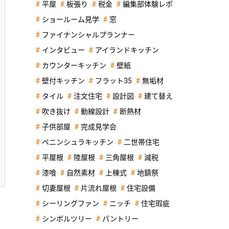
平屋
板張り
税金
編集部体験レポ
ショールーム見学
窓
ファイナンシャルプランナー
インタビュー
アイランドキッチン
カウンターキッチン
壁紙
壁付キッチン
フラット35
無垢材
タイル
注文住宅
設計図
建て替え
吹き抜け
動線設計
断熱材
子供部屋
完成見学会
ペニンシュラキッチン
二世帯住宅
平屋根
陸屋根
三角屋根
減税
漆喰
自然素材
上棟式
地鎮祭
切妻屋根
片流れ屋根
住宅設備
シーリングファン
ニッチ
住宅瑕疵
シンボルツリー
パントリー