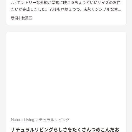
ル×カントリーな外観が景観に映えるちょうどいいサイズのお住
まいが完成しました。老後も見据えつつ、末永くシンプルな生活
をお過ごし頂けるシンプルコンパクトな２９坪の間取り。東か
新潟市秋葉区
ら西へ伸びる敷地と環境を活かした気持ちのいい風が抜ける設
計は狙い通り！コンパクトなLDKにこだわりの水廻り、西側に設
けた温かな寝室、２Fホール書斎などみどころ満載です！長期優
良住宅・BELS★５の高性能住宅、4人家族対応の3LDKの間取
り。無駄なものを省きシンプルに拘るミニマムな暮らしの住ま
いを是非ご覧ください。
Natural Living ナチュラルリビング
ナチュラルリビングらしさをたくさんつめこんだお