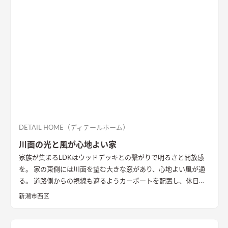
ァーやトイレのクロスなどに使用したグリーンのカラーもポイ
ントに。 1階は寝室や個室など落ち着いた空間、2階は開放的な
リビングダイニング、ロフトの畳コーナーには、ちょっとした作
業ができるカウンターデスクがあったりと、コンパクトながらも
多様な居場所を作りこんでいます。 【性能】 耐震等級 2以上
Q値 1.05 UA値 0.32 暖房負荷 30.2 冷房負荷 12.1 空調方
式 ダクトエアコン方式
DETAIL HOME（ディテールホーム）
川面の光と風が心地よい家
家族が集まるLDKはウッドデッキとの繋がりで明るさと開放感
を。 家の東側には川面を望む大きな窓があり、心地よい風が通
る。 道路側からの視線も遮るようカーポートを配置し、休日に
は気心のしれた友人を招きウッドデッキでBBQ。 お酒を飲みな
新潟市西区
がら語らい、泊まっていけるようゲストルームも配置した。 水
回りの動線は家族・友人も気兼ねなく使えるようこだわり、各所