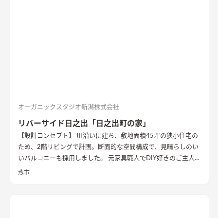
オーガニックスタジオ新潟株式会社
リバーサイド日之出「日之出町の家」
【設計コンセプト】 川沿いに建ち、敷地面積45坪の狭小住宅の
ため、2階リビングで計画。断面的な空間構成で、見晴らしのい
いバルコニーも採用しました。 元家具職人でDIY好きのご主人の
ため、内部でも作業ができるように広めの土間があります。 外
燕市
壁の塗装や寝室、ダイニングの壁面塗装もDIYで仕上げ、愛情た
っぷりの家になりました。 【外観・内部空間】 特徴的な屋根形
状で、外観はこれまでの施工事例にないカラーコーディネートに
なっています。 内部空間は木質感を抑えた仕様で、ベンチソフ