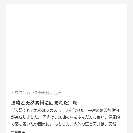
きます。 畳に大きな円卓を置いて、料理をしながら人と集う時
間を楽しみたい。 そんな住まい手様の思いを叶えた住まいとな
りました。 無垢の一枚板を使った造作キッチンや左官仕上げの
壁、レッドシダーの天井など、素材の豊かな表情や手触りを感じ
られる内装も家の内に居心地を作り出しています。 断熱性能は
HEAT20 G2以上。 雪国の長く厳しい冬も家の内での暮らしを楽
しく、心地よく。 外を感じながら暮らす、あたたかな平屋の住
まいです。
イワコンハウス新潟株式会社
漆喰と天然素材に囲まれた別邸
ご夫婦それぞれの趣味のスペースを設けた、平屋の無添加住宅
が完成しました。 室内は、無垢の床をふんだんに使い、健康的
で落ち着いた雰囲気に。 もちろん、内外の壁と天井は、天然素
材100％の無添加住宅オリジナル漆喰。 リビングの大きな窓か