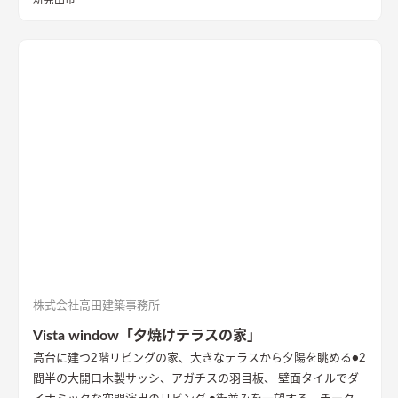
新発田市
らは、季節ごとに表情を変える公園の木々を楽しむことができ
ます。
株式会社高田建築事務所
Vista window「夕焼けテラスの家」
高台に建つ2階リビングの家、大きなテラスから夕陽を眺める
●2
間半の大開口木製サッシ、アガチスの羽目板、 壁面タイルでダ