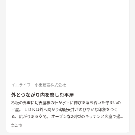
に収納を配置し片付けやすい工夫ができた。 開放感や収納計画
など見どころが詰まったお家となりました。
エコカラットと間
接照明でおしゃれな玄関
家の顔になる玄関には、間接照明を当
てた新柄エコカラット/ディニタを採用。採光も踏まえ窓も設置
した。
間接照明で映えるアクセントウォール
木目が好きなお施
主様が選んだレッドシダーの木パネル。間接照明を当てると陰
影が映えるデザイン。
ロールスクリーンで仕切れるゲストルーム
奥の空間はロールスクリーンで仕切れるゲストルーム。フロー
リングにすることで普段は広々リビングになる。キッチンとダ
イニングはカフェのような雰囲気を演出。
イエライフ 小出建設株式会社
外とつながり内を楽しむ平屋
杉板の外壁に切妻屋根の軒が水平に伸びる落ち着いた佇まいの
平屋。 ＬＤＫは外へ向かう勾配天井がのびやかな印象をつく
る、広がりある空間。 オープンな2列型のキッチンと床座で過ご
す畳敷きのリビングが隣り合い、料理をする時、食事の時、く
魚沼市
つろぐ時、いつも外とのつながりを感じながら暮らすことがで