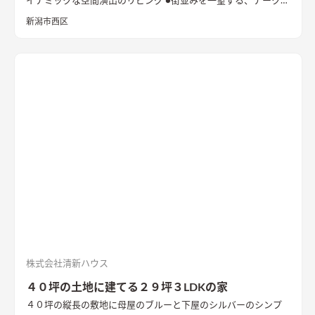
イナミックな空間演出のリビング ●街並みを一望する、チークの
出窓ベンチ ●型の塗り壁に誘われる玄関 内と外が連続的につな
新潟市西区
がる開放的なアプローチ
株式会社清新ハウス
４０坪の土地に建てる２９坪３LDKの家
４０坪の縦長の敷地に母屋のブルーと下屋のシルバーのシンプ