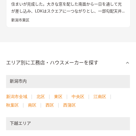
住まいが完成した。大きな窓を配した南面から一日を通して光
が差し込み、LDKはスクエアに一つながりとし、一部勾配天井
で縦横にゆったりする仕上げとなった。杉板と中霧島壁で仕上
新潟市東区
げる空間は奥様チョイスの古民具箪笥がマッチする。
エリア別に工務店・ハウスメーカーを探す
新潟市内
新潟市全域
北区
東区
中央区
江南区
秋葉区
南区
西区
西蒲区
下越エリア