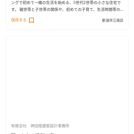
ングで初めて一緒の生活を始める、3世代2世帯の小さな住宅で
す。 親世帯と子世帯の関係や、初めての子育て、生活時間帯の
違いなどで『ちょうどいい距離感。』を意識して設計しまし
保存する
新潟市江南区
た。 ちらりと表情がうかがえる距離感。 1.5階層の離れているよ
うで近い距離感。 2つの階段で行き止まりなく保てる距離感。
子供の頃誰もが遊んだ『ジャングルジム』がこの家のイメージ
です。 一番下であやとりをし合う女の子たち。 頂上で天を仰ぐ
男の子たち。 ジャングルジムの真ん中で1人で漫画を読んでいる
子もいます。 自分の気持ちのいい、ちょうどいい場所を子供達
は自然に見つけてジャングルジムで遊びます。 そんなイメージ
の住宅です。
有限会社 神田陸建築設計事務所