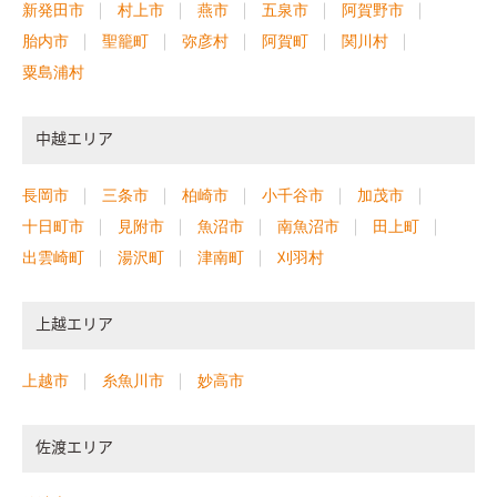
新発田市
村上市
燕市
五泉市
阿賀野市
胎内市
聖籠町
弥彦村
阿賀町
関川村
粟島浦村
中越エリア
長岡市
三条市
柏崎市
小千谷市
加茂市
十日町市
見附市
魚沼市
南魚沼市
田上町
出雲崎町
湯沢町
津南町
刈羽村
上越エリア
上越市
糸魚川市
妙高市
佐渡エリア