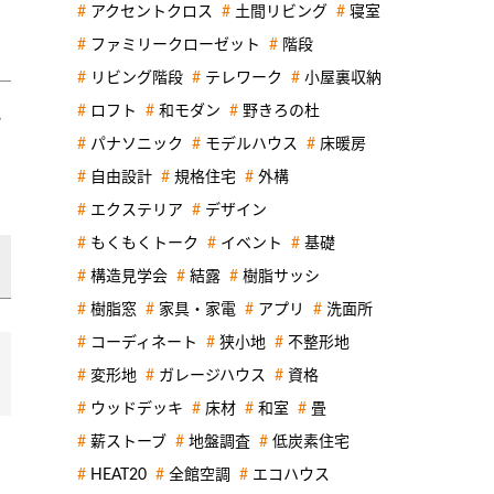
アクセントクロス
土間リビング
寝室
ファミリークローゼット
階段
リビング階段
テレワーク
小屋裏収納
ロフト
和モダン
野きろの杜
で
パナソニック
モデルハウス
床暖房
、
自由設計
規格住宅
外構
エクステリア
デザイン
もくもくトーク
イベント
基礎
構造見学会
結露
樹脂サッシ
樹脂窓
家具・家電
アプリ
洗面所
コーディネート
狭小地
不整形地
変形地
ガレージハウス
資格
ウッドデッキ
床材
和室
畳
薪ストーブ
地盤調査
低炭素住宅
HEAT20
全館空調
エコハウス