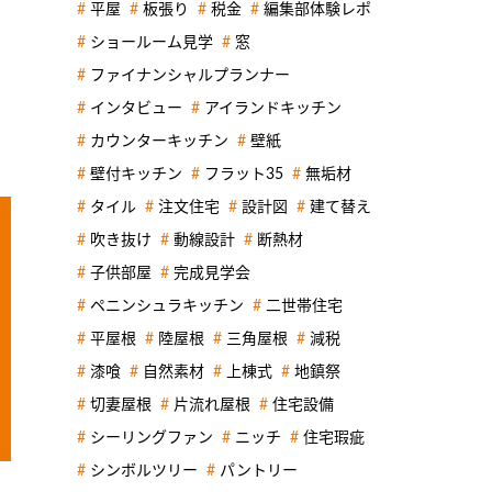
平屋
板張り
税金
編集部体験レポ
ショールーム見学
窓
ファイナンシャルプランナー
インタビュー
アイランドキッチン
カウンターキッチン
壁紙
壁付キッチン
フラット35
無垢材
タイル
注文住宅
設計図
建て替え
吹き抜け
動線設計
断熱材
子供部屋
完成見学会
ペニンシュラキッチン
二世帯住宅
平屋根
陸屋根
三角屋根
減税
漆喰
自然素材
上棟式
地鎮祭
切妻屋根
片流れ屋根
住宅設備
シーリングファン
ニッチ
住宅瑕疵
シンボルツリー
パントリー