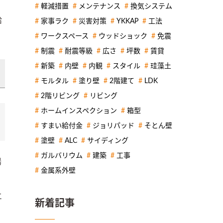
軽減措置
メンテナンス
換気システム
給
家事ラク
災害対策
YKKAP
工法
ワークスペース
ウッドショック
免震
制震
耐震等級
広さ
坪数
賃貸
新築
内壁
内観
スタイル
珪藻土
モルタル
塗り壁
2階建て
LDK
2階リビング
リビング
ホームインスペクション
箱型
すまい給付金
ジョリパッド
そとん壁
塗壁
ALC
サイディング
ガルバリウム
建築
工事
湯
金属系外壁
エ
新着記事