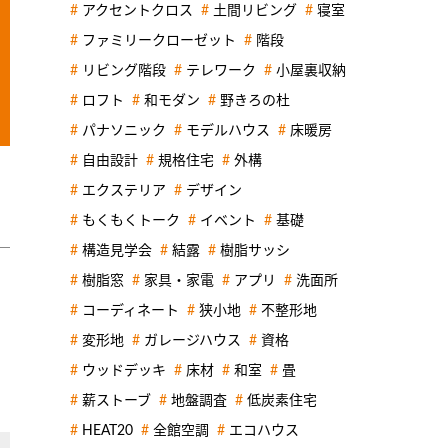
アクセントクロス
土間リビング
寝室
ファミリークローゼット
階段
リビング階段
テレワーク
小屋裏収納
ロフト
和モダン
野きろの杜
パナソニック
モデルハウス
床暖房
自由設計
規格住宅
外構
エクステリア
デザイン
もくもくトーク
イベント
基礎
構造見学会
結露
樹脂サッシ
樹脂窓
家具・家電
アプリ
洗面所
コーディネート
狭小地
不整形地
変形地
ガレージハウス
資格
ウッドデッキ
床材
和室
畳
薪ストーブ
地盤調査
低炭素住宅
HEAT20
全館空調
エコハウス