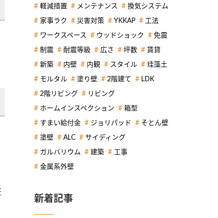
軽減措置
メンテナンス
換気システム
家事ラク
災害対策
YKKAP
工法
ワークスペース
ウッドショック
免震
制震
耐震等級
広さ
坪数
賃貸
新築
内壁
内観
スタイル
珪藻土
モルタル
塗り壁
2階建て
LDK
2階リビング
リビング
ホームインスペクション
箱型
すまい給付金
ジョリパッド
そとん壁
。
塗壁
ALC
サイディング
ガルバリウム
建築
工事
金属系外壁
証
新着記事