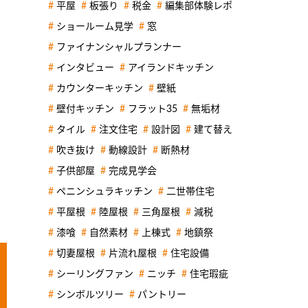
平屋
板張り
税金
編集部体験レポ
ショールーム見学
窓
ファイナンシャルプランナー
インタビュー
アイランドキッチン
カウンターキッチン
壁紙
壁付キッチン
フラット35
無垢材
タイル
注文住宅
設計図
建て替え
吹き抜け
動線設計
断熱材
子供部屋
完成見学会
ペニンシュラキッチン
二世帯住宅
平屋根
陸屋根
三角屋根
減税
漆喰
自然素材
上棟式
地鎮祭
切妻屋根
片流れ屋根
住宅設備
シーリングファン
ニッチ
住宅瑕疵
シンボルツリー
パントリー