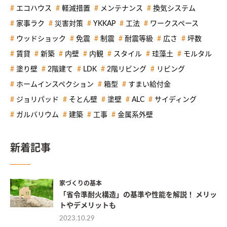
エコハウス
軽減措置
メンテナンス
換気システム
家事ラク
災害対策
YKKAP
工法
ワークスペース
ウッドショック
免震
制震
耐震等級
広さ
坪数
賃貸
新築
内壁
内観
スタイル
珪藻土
モルタル
塗り壁
2階建て
LDK
2階リビング
リビング
ホームインスペクション
箱型
すまい給付金
ジョリパッド
そとん壁
塗壁
ALC
サイディング
ガルバリウム
建築
工事
金属系外壁
新着記事
家づくりの基本
「省令準耐火構造」の基準や性能を解説！ メリッ
トやデメリットも
2023.10.29