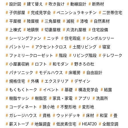
設計図
建て替え
吹き抜け
動線設計
断熱材
子供部屋
完成見学会
ペニンシュラキッチン
二世帯住宅
平屋根
陸屋根
三角屋根
減税
漆喰
自然素材
上棟式
地鎮祭
切妻屋根
片流れ屋根
住宅設備
シーリングファン
ニッチ
住宅瑕疵
シンボルツリー
パントリー
アクセントクロス
土間リビング
寝室
ファミリークローゼット
階段
リビング階段
テレワーク
小屋裏収納
ロフト
和モダン
野きろの杜
パナソニック
モデルハウス
床暖房
自由設計
規格住宅
外構
エクステリア
デザイン
もくもくトーク
イベント
基礎
構造見学会
結露
樹脂サッシ
樹脂窓
家具・家電
アプリ
洗面所
コーディネート
狭小地
不整形地
変形地
ガレージハウス
資格
ウッドデッキ
床材
和室
畳
薪ストーブ
地盤調査
低炭素住宅
HEAT20
全館空調