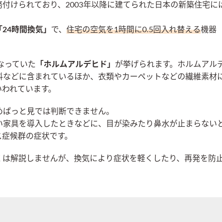
付けられており、2003年以降に建てられた日本の新築住宅に
「24時間換気」
で、
住宅の空気を1時間に0.5回入れ替える
機器
。
なっていた
「ホルムアルデヒド」
が挙げられます。ホルムアル
料などに含まれているほか、衣類やカーペットなどの繊維素材
いわれています。
めぱっと見では判断できません。
い家具を導入したときなどに、目が染みたり鼻水が止まらない
ス症候群の症状です。
くは解説しませんが、換気により症状を軽くしたり、再発を防