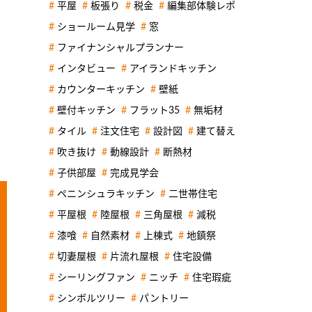
平屋
板張り
税金
編集部体験レポ
ショールーム見学
窓
ファイナンシャルプランナー
インタビュー
アイランドキッチン
カウンターキッチン
壁紙
壁付キッチン
フラット35
無垢材
タイル
注文住宅
設計図
建て替え
吹き抜け
動線設計
断熱材
子供部屋
完成見学会
ペニンシュラキッチン
二世帯住宅
平屋根
陸屋根
三角屋根
減税
漆喰
自然素材
上棟式
地鎮祭
切妻屋根
片流れ屋根
住宅設備
シーリングファン
ニッチ
住宅瑕疵
シンボルツリー
パントリー