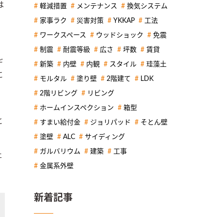
は
軽減措置
メンテナンス
換気システム
家事ラク
災害対策
YKKAP
工法
ワークスペース
ウッドショック
免震
制震
耐震等級
広さ
坪数
賃貸
デ
新築
内壁
内観
スタイル
珪藻土
に
モルタル
塗り壁
2階建て
LDK
2階リビング
リビング
ホームインスペクション
箱型
と
すまい給付金
ジョリパッド
そとん壁
塗壁
ALC
サイディング
ガルバリウム
建築
工事
止
金属系外壁
新着記事