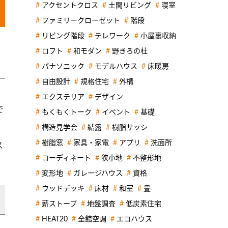
アクセントクロス
土間リビング
寝室
ファミリークローゼット
階段
リビング階段
テレワーク
小屋裏収納
ロフト
和モダン
野きろの杜
パナソニック
モデルハウス
床暖房
自由設計
規格住宅
外構
エクステリア
デザイン
で
もくもくトーク
イベント
基礎
構造見学会
結露
樹脂サッシ
樹脂窓
家具・家電
アプリ
洗面所
ス
コーディネート
狭小地
不整形地
変形地
ガレージハウス
資格
ウッドデッキ
床材
和室
畳
薪ストーブ
地盤調査
低炭素住宅
HEAT20
全館空調
エコハウス