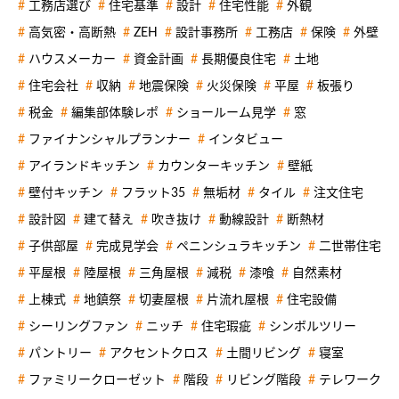
工務店選び
住宅基準
設計
住宅性能
外観
高気密・高断熱
ZEH
設計事務所
工務店
保険
外壁
ハウスメーカー
資金計画
長期優良住宅
土地
住宅会社
収納
地震保険
火災保険
平屋
板張り
税金
編集部体験レポ
ショールーム見学
窓
ファイナンシャルプランナー
インタビュー
アイランドキッチン
カウンターキッチン
壁紙
壁付キッチン
フラット35
無垢材
タイル
注文住宅
設計図
建て替え
吹き抜け
動線設計
断熱材
子供部屋
完成見学会
ペニンシュラキッチン
二世帯住宅
平屋根
陸屋根
三角屋根
減税
漆喰
自然素材
上棟式
地鎮祭
切妻屋根
片流れ屋根
住宅設備
シーリングファン
ニッチ
住宅瑕疵
シンボルツリー
パントリー
アクセントクロス
土間リビング
寝室
ファミリークローゼット
階段
リビング階段
テレワーク