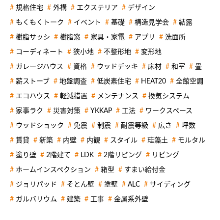
規格住宅
外構
エクステリア
デザイン
もくもくトーク
イベント
基礎
構造見学会
結露
樹脂サッシ
樹脂窓
家具・家電
アプリ
洗面所
コーディネート
狭小地
不整形地
変形地
ガレージハウス
資格
ウッドデッキ
床材
和室
畳
薪ストーブ
地盤調査
低炭素住宅
HEAT20
全館空調
エコハウス
軽減措置
メンテナンス
換気システム
家事ラク
災害対策
YKKAP
工法
ワークスペース
ウッドショック
免震
制震
耐震等級
広さ
坪数
賃貸
新築
内壁
内観
スタイル
珪藻土
モルタル
塗り壁
2階建て
LDK
2階リビング
リビング
ホームインスペクション
箱型
すまい給付金
ジョリパッド
そとん壁
塗壁
ALC
サイディング
ガルバリウム
建築
工事
金属系外壁