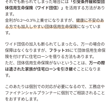
それでも断られてしまった場合には
「引受条件緩和型団
体信用生命保険（ワイド団信）」
を活用する方法があり
ます。
金利が0.2～0.3％上乗せになりますが、
健康に不安のあ
る方でも加入しやすい団体信用生命保険
になっていま
す。
ワイド団信の加入も断られてしまったら、万一の場合の
保障はなくなりますが、
フラット35
にて団体信用生命保
険を付けずに住宅ローンを借りる方法もあります。
ただ、団体信用生命保険がないということは、
万一の際
は遺された家族が住宅ローンを引き継ぐ
ことになりま
す。
このあたりは個別での対応が必要になるので、工務店や
ファイナンシャルプランナーに個別でご相談されること
をおすすめします。