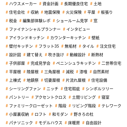
ハウスメーカー
資金計画
長期優良住宅
土地
住宅会社
収納
地震保険
火災保険
平屋
板張り
税金
編集部体験レポ
ショールーム見学
窓
ファイナンシャルプランナー
インタビュー
アイランドキッチン
カウンターキッチン
壁紙
壁付キッチン
フラット35
無垢材
タイル
注文住宅
設計図
建て替え
吹き抜け
動線設計
断熱材
子供部屋
完成見学会
ペニンシュラキッチン
二世帯住宅
平屋根
陸屋根
三角屋根
減税
漆喰
自然素材
上棟式
地鎮祭
切妻屋根
片流れ屋根
住宅設備
シーリングファン
ニッチ
住宅瑕疵
シンボルツリー
パントリー
アクセントクロス
土間リビング
寝室
ファミリークローゼット
階段
リビング階段
テレワーク
小屋裏収納
ロフト
和モダン
野きろの杜
パナソニック
モデルハウス
床暖房
自由設計