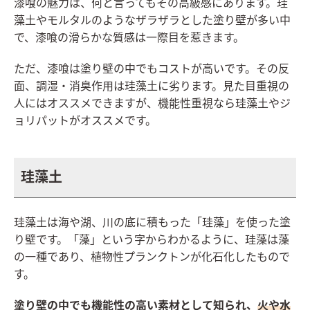
漆喰の魅力は、何と言ってもその高級感にあります。珪
藻土やモルタルのようなザラザラとした塗り壁が多い中
で、漆喰の滑らかな質感は一際目を惹きます。
ただ、漆喰は塗り壁の中でもコストが高いです。その反
面、調湿・消臭作用は珪藻土に劣ります。見た目重視の
人にはオススメできますが、機能性重視なら珪藻土やジ
ョリパットがオススメです。
珪藻土
珪藻土は海や湖、川の底に積もった「珪藻」を使った塗
り壁です。「藻」という字からわかるように、珪藻は藻
の一種であり、植物性プランクトンが化石化したもので
す。
塗り壁の中でも機能性の高い素材として知られ、
火や水