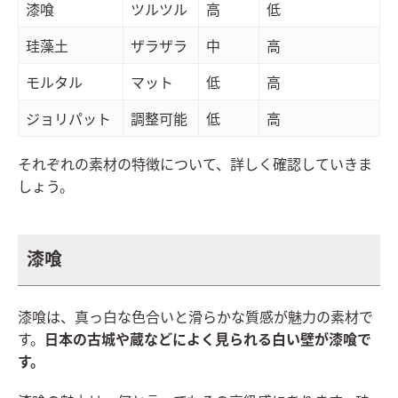
漆喰
ツルツル
高
低
珪藻土
ザラザラ
中
高
モルタル
マット
低
高
ジョリパット
調整可能
低
高
それぞれの素材の特徴について、詳しく確認していきま
しょう。
漆喰
漆喰は、真っ白な色合いと滑らかな質感が魅力の素材で
す。
日本の古城や蔵などによく見られる白い壁が漆喰で
す。