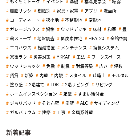
もくもくトーク
イベント
基礎
構造見学会
結露
樹脂サッシ
樹脂窓
家具・家電
アプリ
洗面所
コーディネート
狭小地
不整形地
変形地
ガレージハウス
資格
ウッドデッキ
床材
和室
畳
薪ストーブ
地盤調査
低炭素住宅
HEAT20
全館空調
エコハウス
軽減措置
メンテナンス
換気システム
家事ラク
災害対策
YKKAP
工法
ワークスペース
ウッドショック
免震
制震
耐震等級
広さ
坪数
賃貸
新築
内壁
内観
スタイル
珪藻土
モルタル
塗り壁
2階建て
LDK
2階リビング
リビング
ホームインスペクション
箱型
すまい給付金
ジョリパッド
そとん壁
塗壁
ALC
サイディング
ガルバリウム
建築
工事
金属系外壁
新着記事