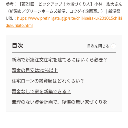
参考：【第21回 ピックアップ！地域づくり人】小林 紘大さん
（新潟市／グリーンホームズ新潟、コウダイ企画室。）│新潟県
URL：
https://www.pref.niigata.lg.jp/site/chiikiseisaku/201015chiiki
dukuribito.html
目次
目次を閉じる
新潟で新築注文住宅を建てるにはいくら必要？
頭金の目安は20％以上
住宅ローンの融資額はどれくらい？
頭金なしで家を新築できる？
無理のない資金計画で、後悔の無い家づくりを