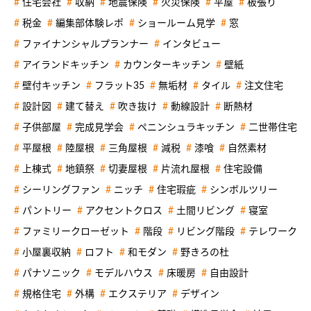
住宅会社
収納
地震保険
火災保険
平屋
板張り
税金
編集部体験レポ
ショールーム見学
窓
ファイナンシャルプランナー
インタビュー
アイランドキッチン
カウンターキッチン
壁紙
壁付キッチン
フラット35
無垢材
タイル
注文住宅
設計図
建て替え
吹き抜け
動線設計
断熱材
子供部屋
完成見学会
ペニンシュラキッチン
二世帯住宅
平屋根
陸屋根
三角屋根
減税
漆喰
自然素材
上棟式
地鎮祭
切妻屋根
片流れ屋根
住宅設備
シーリングファン
ニッチ
住宅瑕疵
シンボルツリー
パントリー
アクセントクロス
土間リビング
寝室
ファミリークローゼット
階段
リビング階段
テレワーク
小屋裏収納
ロフト
和モダン
野きろの杜
パナソニック
モデルハウス
床暖房
自由設計
規格住宅
外構
エクステリア
デザイン