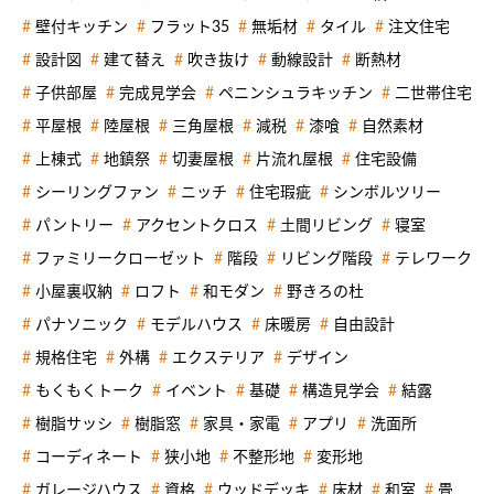
壁付キッチン
フラット35
無垢材
タイル
注文住宅
設計図
建て替え
吹き抜け
動線設計
断熱材
子供部屋
完成見学会
ペニンシュラキッチン
二世帯住宅
平屋根
陸屋根
三角屋根
減税
漆喰
自然素材
上棟式
地鎮祭
切妻屋根
片流れ屋根
住宅設備
シーリングファン
ニッチ
住宅瑕疵
シンボルツリー
パントリー
アクセントクロス
土間リビング
寝室
ファミリークローゼット
階段
リビング階段
テレワーク
小屋裏収納
ロフト
和モダン
野きろの杜
パナソニック
モデルハウス
床暖房
自由設計
規格住宅
外構
エクステリア
デザイン
もくもくトーク
イベント
基礎
構造見学会
結露
樹脂サッシ
樹脂窓
家具・家電
アプリ
洗面所
コーディネート
狭小地
不整形地
変形地
ガレージハウス
資格
ウッドデッキ
床材
和室
畳