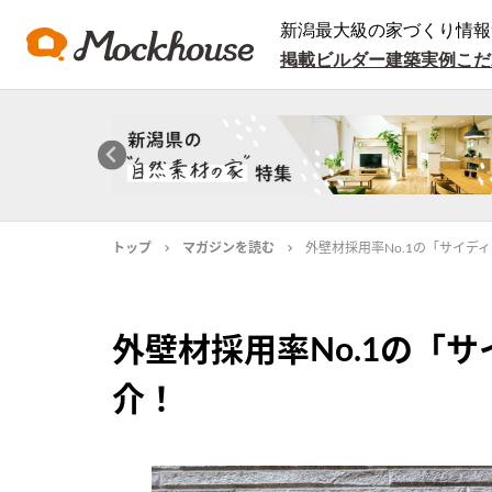
新潟最大級の家づくり情報
掲載ビルダー
建築実例
こだ
トップ
マガジンを読む
外壁材採用率No.1の「サイデ
外壁材採用率No.1の「
介！