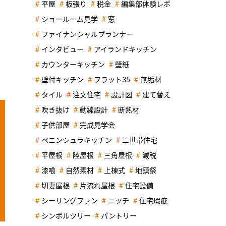
平屋
板張り
税金
編集部体験レポ
ショールーム見学
窓
ファイナンシャルプランナー
インタビュー
アイランドキッチン
カウンターキッチン
壁紙
壁付キッチン
フラット35
無垢材
タイル
注文住宅
設計図
建て替え
吹き抜け
動線設計
断熱材
子供部屋
完成見学会
ペニンシュラキッチン
二世帯住宅
平屋根
陸屋根
三角屋根
減税
漆喰
自然素材
上棟式
地鎮祭
切妻屋根
片流れ屋根
住宅設備
シーリングファン
ニッチ
住宅瑕疵
シンボルツリー
パントリー