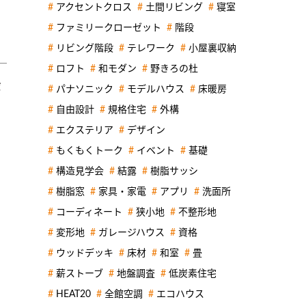
アクセントクロス
土間リビング
寝室
ファミリークローゼット
階段
リビング階段
テレワーク
小屋裏収納
ロフト
和モダン
野きろの杜
ボ
パナソニック
モデルハウス
床暖房
自由設計
規格住宅
外構
エクステリア
デザイン
もくもくトーク
イベント
基礎
構造見学会
結露
樹脂サッシ
樹脂窓
家具・家電
アプリ
洗面所
コーディネート
狭小地
不整形地
変形地
ガレージハウス
資格
ウッドデッキ
床材
和室
畳
薪ストーブ
地盤調査
低炭素住宅
HEAT20
全館空調
エコハウス