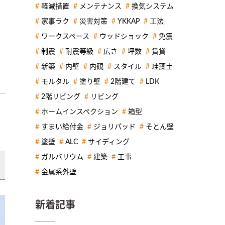
軽減措置
メンテナンス
換気システム
家事ラク
災害対策
YKKAP
工法
ワークスペース
ウッドショック
免震
制震
耐震等級
広さ
坪数
賃貸
新築
内壁
内観
スタイル
珪藻土
モルタル
塗り壁
2階建て
LDK
2階リビング
リビング
リ
ホームインスペクション
箱型
すまい給付金
ジョリパッド
そとん壁
塗壁
ALC
サイディング
ガルバリウム
建築
工事
金属系外壁
新着記事