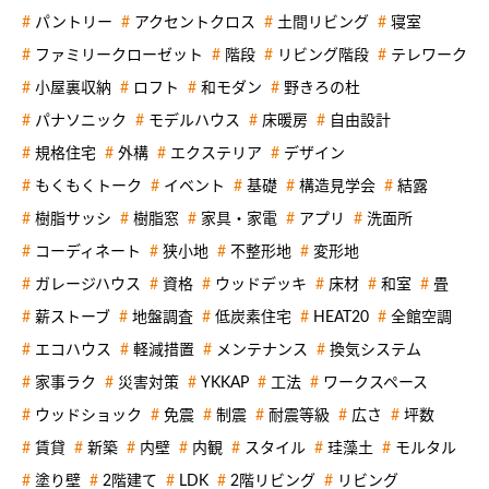
パントリー
アクセントクロス
土間リビング
寝室
ファミリークローゼット
階段
リビング階段
テレワーク
小屋裏収納
ロフト
和モダン
野きろの杜
パナソニック
モデルハウス
床暖房
自由設計
規格住宅
外構
エクステリア
デザイン
もくもくトーク
イベント
基礎
構造見学会
結露
樹脂サッシ
樹脂窓
家具・家電
アプリ
洗面所
コーディネート
狭小地
不整形地
変形地
ガレージハウス
資格
ウッドデッキ
床材
和室
畳
薪ストーブ
地盤調査
低炭素住宅
HEAT20
全館空調
エコハウス
軽減措置
メンテナンス
換気システム
家事ラク
災害対策
YKKAP
工法
ワークスペース
ウッドショック
免震
制震
耐震等級
広さ
坪数
賃貸
新築
内壁
内観
スタイル
珪藻土
モルタル
塗り壁
2階建て
LDK
2階リビング
リビング