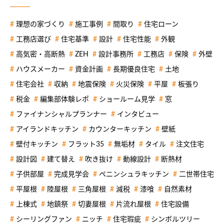
理想の家づくり
施工事例
間取り
住宅ローン
工務店選び
住宅基準
設計
住宅性能
外観
高気密・高断熱
ZEH
設計事務所
工務店
保険
外壁
ハウスメーカー
資金計画
長期優良住宅
土地
住宅会社
収納
地震保険
火災保険
平屋
板張り
税金
編集部体験レポ
ショールーム見学
窓
ファイナンシャルプランナー
インタビュー
アイランドキッチン
カウンターキッチン
壁紙
壁付キッチン
フラット35
無垢材
タイル
注文住宅
設計図
建て替え
吹き抜け
動線設計
断熱材
子供部屋
完成見学会
ペニンシュラキッチン
二世帯住宅
平屋根
陸屋根
三角屋根
減税
漆喰
自然素材
上棟式
地鎮祭
切妻屋根
片流れ屋根
住宅設備
シーリングファン
ニッチ
住宅瑕疵
シンボルツリー