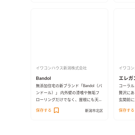
す。自然
材100％の無添加住宅オリジナル漆
こだわり
喰。 リビングの大きな窓からは、季
シャレで
節ごとに表情を変える公園の木々を楽
りました
しむことができます。
イワコンハウス新潟株式会社
イワコン
Bandol
エレガ
無添加住宅の新ブランド「Bandol（バ
コーラル
ンドール）」 内外壁の漆喰や無垢フ
贅沢にあ
ローリングだけでなく、屋根にも天然
玄関前に
石を使用。キッチンやカップボードを
然石の存在
保存する
保存する
新潟市北区
始め、室内建具、洗面台、お風呂まで
はステン
もが無添加住宅オリジナル製品による
コーラル
オーダーメイドです。
など随所
が広がり