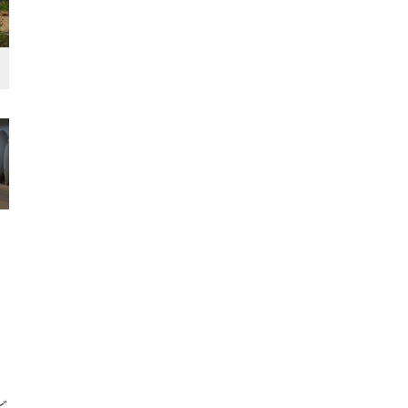
リビング・ダイニング
オープンリビング
シンプル・ナチュラ
漆喰・珪藻土
フローリング(茶)
ど