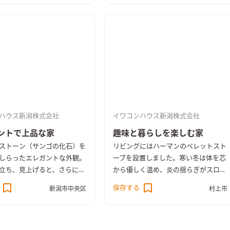
素材の風合いと質感が、奥様
の小物や照明とマッチし、オ
可愛らしい雰囲気のお家とな
。
ハウス新潟株式会社
イワコンハウス新潟株式会社
ントで上品な家
趣味と暮らしを楽しむ家
ストーン（サンゴの化石）を
リビングにはハーマンのペレットスト
しらったエレガントな外観。
ーブを設置しました。寒い冬は体を芯
立ち、見上げると、さらに天
から優しく温め、炎の揺らぎがスロー
感を感じられます。 室内
ライフを演出。床材のアカシアとも良
保存する
新潟市中央区
村上市
ドグラスを取り付けたドアや
く合い、お部屋のインテリアとしても
ストーンの装飾、Rの垂れ壁
大活躍します。 キッチンはリビン
にこだわりを感じられる空間
グ・ダイニングの様子を見ながら作業
ます。階段手すりはアイアン
ができる対面式に。吊り戸棚を無くし