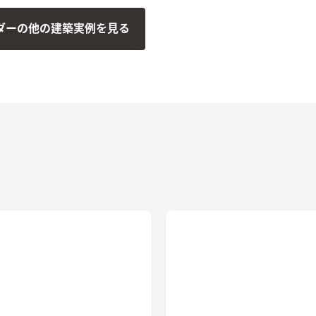
ハートをイメージしたデザイ
たことでスッキリとした印象になりま
ダーの他の建築実例を見る
。 2階のホールは広
す。パントリー横のニッチが家の形を
感があり、様々な用途で大活
している所も見どころ。 洗面台は無
。上品で温もりのある、ステ
垢の木とタイルを組み合わせて造作し
が完成しました。
ました。洗面台の下をオープンにする
ことで解放感が生まれ、オシャレさが
アップ。必要に応じてバスケットを置
けば収納としても使えます。 2階ホー
ルには空いたスペースを有効活用しご
家族共有のスタディカウンターと納戸
を設けました。廊下は納戸とWICの角
をRにして、優しい印象に仕上げてい
ます。職人の技と漆喰（塗り壁）だか
らこそできる自由度が魅力です。