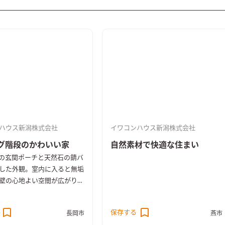
ハウス新潟株式会社
イワコンハウス新潟株式会社
グ階段のかわいい家
自然素材で快適な住まい
の玄関ポーチと天然石の錆バ
した外観。室内に入ると無垢
壁の心地よい空間が広がりま
ング階段を採用したLDKは開
り、上部の吹き抜けから降り
保存する
長岡市
燕市
光がお部屋を明るく照らしま