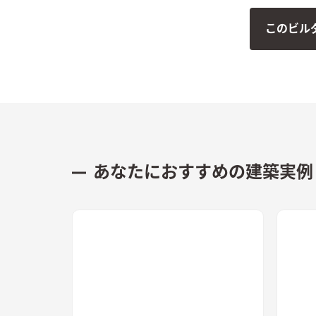
を使用し
このビル
ンに仕上げました
くて解放
躍しそう
キなお家
あなたにおすすめの建築実例