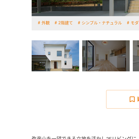
外観
2階建て
シンプル・ナチュラル
モダ
詳しく見る
弥彦山を一望できる立地を活かし2Fリビングに