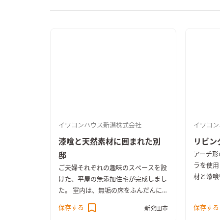
イワコンハウス新潟株式会社
イワコン
漆喰と天然素材に囲まれた別
リビン
アーチ形
邸
ラを使用
ご夫婦それぞれの趣味のスペースを設
材と漆喰
けた、平屋の無添加住宅が完成しまし
す。リビ
た。 室内は、無垢の床をふんだんに
放感があ
使い、健康的で落ち着いた雰囲気に。
保存する
保存する
新発田市
注ぐ陽の
もちろん、内外の壁と天井は、天然素