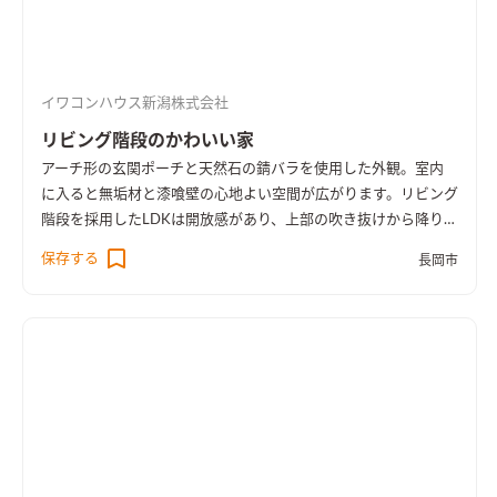
イワコンハウス新潟株式会社
リビング階段のかわいい家
アーチ形の玄関ポーチと天然石の錆バラを使用した外観。室内
に入ると無垢材と漆喰壁の心地よい空間が広がります。リビング
階段を採用したLDKは開放感があり、上部の吹き抜けから降り注
ぐ陽の光がお部屋を明るく照らします。自然素材の風合いと質感
保存する
長岡市
が、奥様こだわりの小物や照明とマッチし、オシャレで可愛ら
しい雰囲気のお家となりました。