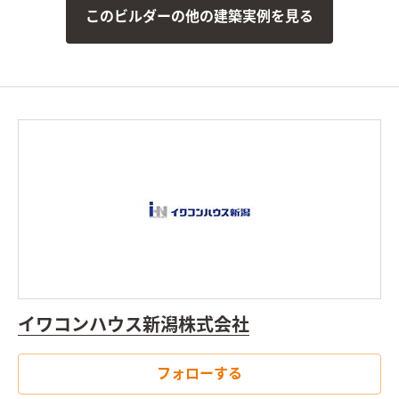
て造作しました。洗面台の下をオープンにすることで解放感が
このビルダーの他の建築実例を見る
生まれ、オシャレさがアップ。必要に応じてバスケットを置け
ば収納としても使えます。 2階ホールには空いたスペースを有効
活用しご家族共有のスタディカウンターと納戸を設けました。
廊下は納戸とWICの角をRにして、優しい印象に仕上げていま
す。職人の技と漆喰（塗り壁）だからこそできる自由度が魅力で
す。
イワコンハウス新潟株式会社
フォローする