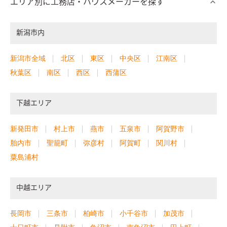
エリア別に工務店・ハウスメーカーを探す
新潟市内
新潟市全域
北区
東区
中央区
江南区
秋葉区
南区
西区
西蒲区
下越エリア
新発田市
村上市
燕市
五泉市
阿賀野市
胎内市
聖籠町
弥彦村
阿賀町
関川村
粟島浦村
中越エリア
長岡市
三条市
柏崎市
小千谷市
加茂市