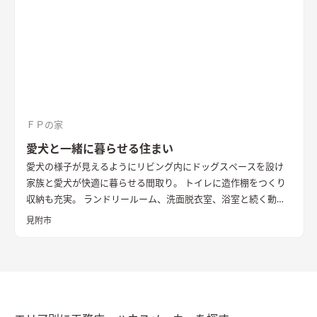
ＦＰの家
愛犬と一緒に暮らせる住まい
愛犬の様子が見えるようにリビング内にドッグスペースを設け
家族と愛犬が快適に暮らせる間取り。 トイレに造作棚をつくり
収納も充実。 ランドリールーム、洗面脱衣室、浴室と続く動線
にした事で家事もラクに。 リビングに間接照明採用し、シーン
見附市
に合わせて光色を調節お酒を飲む時は落ち着いた雰囲気の中で
いただきます。