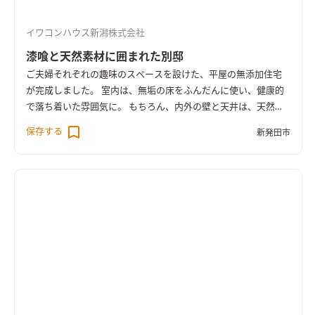
イワコンハウス新潟株式会社
漆喰と天然素材に囲まれた別邸
ご夫婦それぞれの趣味のスペースを設けた、平屋の無添加住宅
が完成しました。 室内は、無垢の床をふんだんに使い、健康的
で落ち着いた雰囲気に。 もちろん、内外の壁と天井は、天然素
材100％の無添加住宅オリジナル漆喰。 リビングの大きな窓か
保存する
新発田市
らは、季節ごとに表情を変える公園の木々を楽しむことができ
ます。