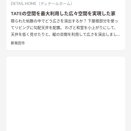
のかと考え、程よい光が注ぐ趣のある坪庭を配し、そこにリビ
DETAIL HOME（ディテールホーム）
ングを設けることで、まるで美術館にいるような心地よい上質な
TATEの空間を最大利用した広々空間を実現した家
空間に仕立て上げた。
内部構成では、寝室・ファミリークロー
限られた帖数の中でどう広さを演出するか？ 下屋根部分を使っ
ゼットも1Fに計画し、ダイニングやキッチン・トイレと隣接し
てリビングに勾配天井を配置。 わざと和室を小上がりにして、
て計画することで、将来的に1Fのみで生活を完結できる空間構
天井を低く見せたりと、縦の空間を利用して広さを演出しまし
成とした。 これによって手を入れながら長期的に家族が住ま
た。
い、家族の想いや歴史が刻まれていく住宅になっていくことを
新発田市
意識した。