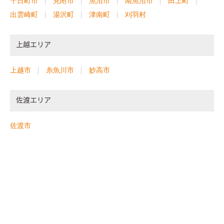
十日町市
見附市
魚沼市
南魚沼市
田上町
出雲崎町
湯沢町
津南町
刈羽村
上越エリア
上越市
糸魚川市
妙高市
佐渡エリア
佐渡市