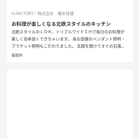
H.FACTORY／株式会社 橋本技建
お料理が楽しくなる北欧スタイルのキッチン
北欧スタイルのＬＤＫ、トリプルワイドＩＨで毎日のお料理が
楽しく効率良くできちゃいます。 各お部屋のペンダント照明・
ブラケット照明もこだわりました。 玄関を開けてすぐの石張り
壁も目をひきます
長岡市