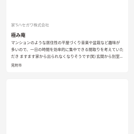
家’Sハセガワ株式会社
極み庵
マンションのような居住性の平屋づくり
音楽や盆栽など趣味が
多いので、一日の時間を効率的に集中できる間取りを考えていた
だき ますます家から出られなくなりそうです(笑) 玄関から別室を
イメージして和室をつくっていただきました。 趣味スペースと
見附市
しっかり分かれているので、プライバシーが保たれていて安心で
す。