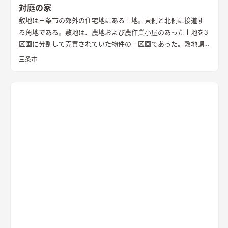
対庭の家
敷地は三条市の郊外の住宅地にある土地。東側と北側に接道す
る角地である。敷地は、農地および農作業小屋のあった土地を3
区画に分割して売買されていた物件の一区画であった。敷地調
査の際、はじめはとても開けたのどかな場所という印象であっ
三条市
た。 しかし、残りの2区画のうちの一つは計画敷地の南面にあ
り、敷地面積もとても広い区画であったため、まずはいずれ建つ
であろう隣家のボリューム検討から始めることとした。 想定で
きるかぎりの最も悪条件になるボリューム検討をおこない、太
陽光シミュレーションや3Dパースなどにより、こちらの建物の
配置計画とボリューム検討や開口部の検討を重ねた。 すると、
南面からの直接的な採光を室内に取り入れることは難しかっ
た。南面に大きな庭を設け、その庭に対して開く案も検討した
が、隣家からの視線や隣家を望む風情の無い庭を設ける事に違
和感があった。
そこで、公園に面した東の道路側に光庭をしつら
え、その庭を玄関・キッチン・洗面脱衣室でコの字に取り囲
み、廊下やデッキでつながることで、庭を中心に家族の動線が周
ることを意図した。また、南面も直接的に採光は望めないが、
隣家の塀との間には少しゆとりがあったため、利用できないも