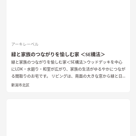
アーキレーベル
緑と家族のつながりを愉しむ家 ＜SE構法＞
緑と家族のつながりを愉しむ家＜SE構法＞
ウッドデッキを中心
にLDK・水廻り・和室が広がり、家族の生活がゆるやかにつなが
る間取りのお宅です。 リビングは、南面の大きな窓から緑と日
差しをたっぷり取り入れられる開放的な空間で、多目的に使える
新潟市北区
長いベンチや植物を飾るオープン棚など、生活を楽しむアイテム
を設けました。 日常生活をよりスムーズにする生活動線・家事
動線の回遊性もこだわりの一つです。
落ち着いたブラウン系でま
とめた外観。
玄関まわりには自転車を置くスペースも用意しま
した。