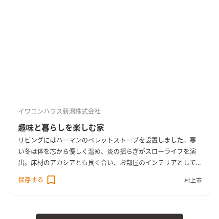
イワコンハウス新潟株式会社
趣味と暮らしを楽しむ家
リビングにはハーマンのペレットストーブを設置しました。寒
い冬は体を芯から優しく温め、炎の揺らぎがスローライフを演
出。床材のアカシアとも良く合い、お部屋のインテリアとして
も大活躍します。 キッチンはリビング・ダイニングの様子を見
保存する
村上市
ながら作業ができる対面式に。吊り戸棚を無くしたことでスッ
キリとした印象になります。パントリー横のニッチが家の形をし
ている所も見どころ。 洗面台は無垢の木とタイルを組み合わせ