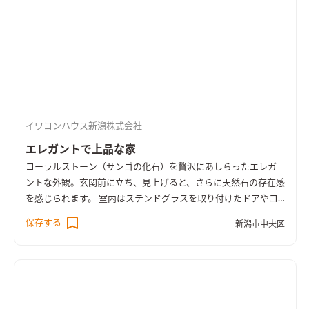
イワコンハウス新潟株式会社
エレガントで上品な家
コーラルストーン（サンゴの化石）を贅沢にあしらったエレガ
ントな外観。玄関前に立ち、見上げると、さらに天然石の存在感
を感じられます。 室内はステンドグラスを取り付けたドアやコ
ーラルストーンの装飾、Rの垂れ壁など随所にこだわりを感じら
保存する
新潟市中央区
れる空間が広がります。階段手すりはアイアンを使用しハートを
イメージしたデザインに仕上げました。 2階のホールは広くて解
放感があり、様々な用途で大活躍しそう。上品で温もりのある、
ステキなお家が完成しました。