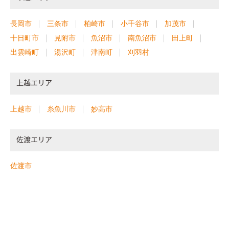
長岡市
三条市
柏崎市
小千谷市
加茂市
十日町市
見附市
魚沼市
南魚沼市
田上町
出雲崎町
湯沢町
津南町
刈羽村
上越エリア
上越市
糸魚川市
妙高市
佐渡エリア
佐渡市