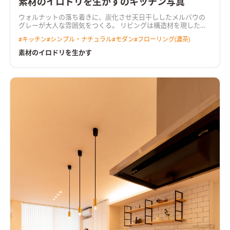
素材のイロドリを生かすのキッチン写真
ウォルナットの落ち着きに、炭化させ天日干ししたメルバウの
グレーが大人な雰囲気をつくる。 リビングは構造材を現した勾
配天井にして、開放的な空間に。 要所にウォルナット、メルバ
#
キッチン
#
シンプル・ナチュラル
#
モダン
#
フローリング(濃茶)
ウ、塗り壁を使用し素材感を大切に。
素材のイロドリを生かす