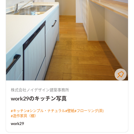
株式会社ノイデザイン建築事務所
work29のキッチン写真
#
キッチン
#
シンプル・ナチュラル
#
壁紙
#
フローリング(茶)
#
造作家具（棚）
work29