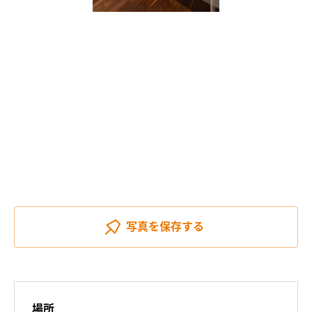
写真を
保存する
場所