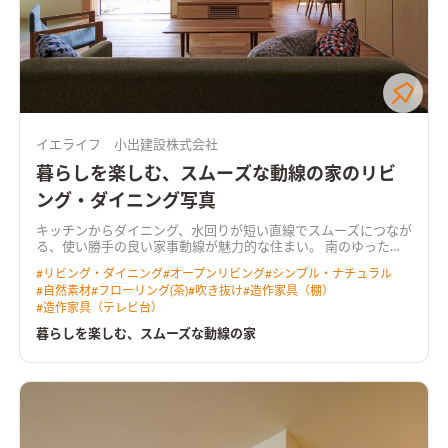
イエライフ 小出建設株式会社
暮らしを楽しむ、スムーズな動線の家のリビ
ング・ダイニング写真
キッチンからダイニング、水回りが短い直線でスムーズにつなが
る、使い勝手の良い家事動線が魅力的な住まい。 南のゆったり
広い庭へ向くＬＤＫは、吹き抜けからも光を取り込む明るく心
#
リビング・ダイニング
#
オープンリビング
#
シンプル・ナチュラル
地よい空間。 奥行きのあるウッドデッキを介して庭へと暮らし
#
自然素材
#
フローリング(茶)
#
吹き抜け
#
造作家具（棚）
が広がります。 リビングに隣り合う和室はＬＤＫと一体で使え
#
造作家具（テレビ台）
る開放的なスペース。 無垢の床や羽目板の天井、空間にぴった
りと納めた木製の造作家具など、あたたかな木の質感が室内に寛
暮らしを楽しむ、スムーズな動線の家
いだ雰囲気をつくっています。 ＨEAT20 Ｇ2以上の断熱性能を
備え床下エアコンによる暖房を採用。性能も使い勝手も大切に
作った住まいです。