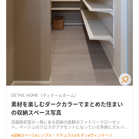
DETAIL HOME（ディテールホーム）
素材を楽しむダークカラーでまとめた住まい
の収納スペース写真
洗面脱衣室の一角にある収納力抜群のファミリークローゼッ
ト。ベージュのクロスがアクセントになっている
外装にガルバ
リウム鋼板・無垢のレッドシダー・木毛セメント板を使用し異
#
収納スペース
#
シンプル・ナチュラル
#
モダン
#
ヴィンテージ
素材を楽しむ。 内装はアカシアの床にダークカラーでまとめた