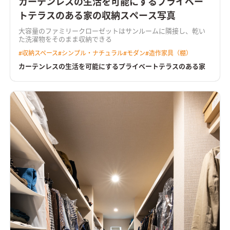
カーテンレスの生活を可能にするプライベー
トテラスのある家の収納スペース写真
大容量のファミリークローゼットはサンルームに隣接し、乾い
た洗濯物をそのまま収納できる
#
収納スペース
#
シンプル・ナチュラル
#
モダン
#
造作家具（棚）
カーテンレスの生活を可能にするプライベートテラスのある家