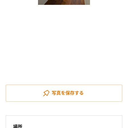
写真を
保存する
場所