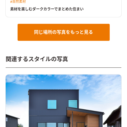
#
自然素材
インテリアでカッコよく仕上げた。 家族が集うリビングは、吹
抜け・和室・庭と繋がり、開放的で心地のいい空間となってい
素材を楽しむダークカラーでまとめた住まい
る。
開放感のある吹抜けリビングリビングの吹抜けには南側に
窓を多く配置し、明るく開放的な空間。床にはアカシアを採用
し、他はダークカラーでまとめて統一感を出した
間接照明を演
出したダークカラーのキッチンキッチン上部の下がり天井には
床のアカシアに合わせてレッドシダーを貼り、間接照明で奥行き
同じ場所の写真をもっと見る
を演出。横繋がりのダイニングは配膳がしやすい
関連するスタイルの写真