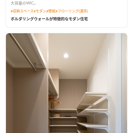
大容量のWIC。
#
収納スペース
#
モダン
#
壁紙
#
フローリング(濃茶)
ボルダリングウォールが特徴的なモダン住宅