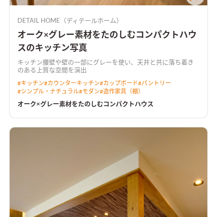
DETAIL HOME（ディテールホーム）
オーク×グレー素材をたのしむコンパクトハウ
スのキッチン写真
キッチン腰壁や壁の一部にグレーを使い、天井と共に落ち着き
のある上質な空間を演出
#
キッチン
#
カウンターキッチン
#
カップボード
#
パントリー
#
シンプル・ナチュラル
#
モダン
#
造作家具（棚）
オーク×グレー素材をたのしむコンパクトハウス