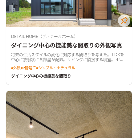
DETAIL HOME（ディテールホーム）
ダイニング中心の機能美な間取りの外観写真
将来の生活スタイルの変化に対応する間取りを考えた。 LDKを
中心に放射状に各部屋が配置。リビングに隣接する寝室。 セン
ターダイニング吹抜け。吹抜けと繋がる共有デスクルーム。 み
#
外観
#
2階建て
#
シンプル・ナチュラル
て暮らしが想像できる間取り。
ダイニング中心の機能美な間取り