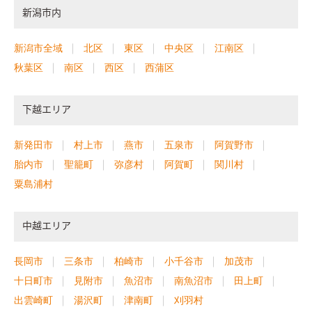
新潟市内
新潟市全域
北区
東区
中央区
江南区
秋葉区
南区
西区
西蒲区
下越エリア
新発田市
村上市
燕市
五泉市
阿賀野市
胎内市
聖籠町
弥彦村
阿賀町
関川村
粟島浦村
中越エリア
長岡市
三条市
柏崎市
小千谷市
加茂市
十日町市
見附市
魚沼市
南魚沼市
田上町
出雲崎町
湯沢町
津南町
刈羽村