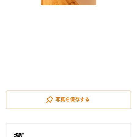
写真を
保存する
場所