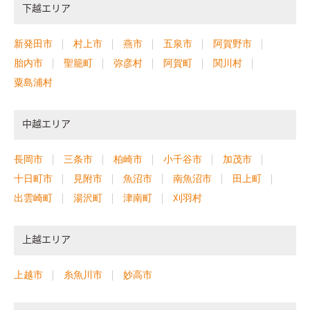
下越エリア
新発田市
村上市
燕市
五泉市
阿賀野市
胎内市
聖籠町
弥彦村
阿賀町
関川村
粟島浦村
中越エリア
長岡市
三条市
柏崎市
小千谷市
加茂市
十日町市
見附市
魚沼市
南魚沼市
田上町
出雲崎町
湯沢町
津南町
刈羽村
上越エリア
上越市
糸魚川市
妙高市