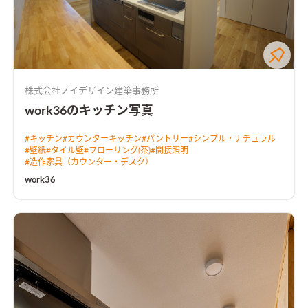
株式会社ノイデザイン建築事務所
work36のキッチン写真
#
キッチン
#
カウンターキッチン
#
パントリー
#
シンプル・ナチュラル
#
壁紙
#
タイル壁
#
フローリング(茶)
#
間接照明
#
造作家具（カウンター・デスク）
work36