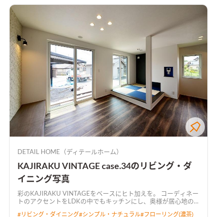
作った住まいです。
DETAIL HOME（ディテールホーム）
KAJIRAKU VINTAGE case.34のリビング・ダ
イニング写真
彩のKAJIRAKU VINTAGEをベースにヒト加えを。 コーディネー
トのアクセントをLDKの中でもキッチンにし、奥様が居心地の
良い空間にしました。 キッチンから全て見渡せるL字型LDKで
#
リビング・ダイニング
#
シンプル・ナチュラル
#
フローリング(濃茶)