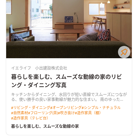
イエライフ 小出建設株式会社
暮らしを楽しむ、スムーズな動線の家のリビ
ング・ダイニング写真
キッチンからダイニング、水回りが短い直線でスムーズにつなが
る、使い勝手の良い家事動線が魅力的な住まい。 南のゆったり
広い庭へ向くＬＤＫは、吹き抜けからも光を取り込む明るく心
#
リビング・ダイニング
#
オープンリビング
#
シンプル・ナチュラル
地よい空間。 奥行きのあるウッドデッキを介して庭へと暮らし
#
自然素材
#
フローリング(茶)
#
吹き抜け
#
造作家具（棚）
が広がります。 リビングに隣り合う和室はＬＤＫと一体で使え
#
造作家具（テレビ台）
る開放的なスペース。 無垢の床や羽目板の天井、空間にぴった
りと納めた木製の造作家具など、あたたかな木の質感が室内に寛
暮らしを楽しむ、スムーズな動線の家
いだ雰囲気をつくっています。 ＨEAT20 Ｇ2以上の断熱性能を
備え床下エアコンによる暖房を採用。性能も使い勝手も大切に