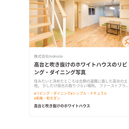
株式会社mokusia
高台と吹き抜けのホワイトハウスのリビ
ング・ダイニング写真
住みたいと決めたところは北側の道路に面した高台の土
地。 少しだけ採光の取りづらい場所。 ファーストプラ
は2Fにリビングを配置して光を取り入れようと提案。 で
#
リビング・ダイニング
#
シンプル・ナチュラル
も昔から家族で過ごすリビングは1Fにと決めていた。 採
#
和風・和モダン
光を無駄なく取るには…？ 明るい家にしたい！ 打合せを
重ねて決めた間取り。すごく自然に決まった間取り。 吹
高台と吹き抜けのホワイトハウス
抜けと天窓が＋α以上のデザインと光の動線を作り出し
した。 開放感と居心地の良さを。 この場所だからでき
た、高台と吹抜けのホワイトハウス。