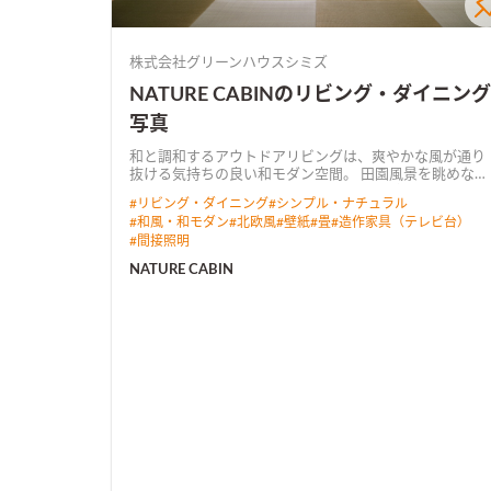
株式会社グリーンハウスシミズ
NATURE CABINのリビング・ダイニング
写真
和と調和するアウトドアリビングは、爽やかな風が通り
抜ける気持ちの良い和モダン空間。 田園風景を眺めなが
ら暮らすプライベートデッキでは、テーブルを移動させ
#
リビング・ダイニング
#
シンプル・ナチュラル
てBBQを楽しめる。
#
和風・和モダン
#
北欧風
#
壁紙
#
畳
#
造作家具（テレビ台）
#
間接照明
NATURE CABIN