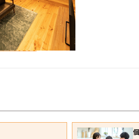
ル
#モダン
抜け
ディテールホーム）
ロアのある暮らし