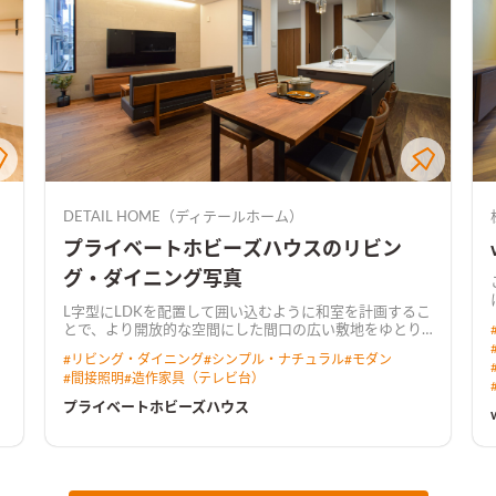
DETAIL HOME（ディテールホーム）
プライベートホビーズハウスのリビン
グ・ダイニング写真
L字型にLDKを配置して囲い込むように和室を計画するこ
ン
とで、より開放的な空間にした
間口の広い敷地をゆとり
をもって設計。 キッチンには行き止まりがなく、ぐるぐ
#
リビング・ダイニング
#
シンプル・ナチュラル
#
モダン
ると回遊できる動線とした。 LDKからは中庭が望め、植
#
間接照明
#
造作家具（テレビ台）
栽が四季の移ろいを感じさせてくれる。 2階にご夫婦で
使えるホビールームを設置し、コロナ禍でのお家時間の
プライベートホビーズハウス
ま
充実や、リモートワークなど多岐に渡り用途がある。 ト
ーンを落とした飽きのこないインテリアと造作家具が調
和した住まい。
天井を彫り込んで折り上げ照明を配した
広がりのあるLDK天井をきれいに残しつつ、広がりのあ
る空間を演出しました。 カーテンボックスを造作し、カ