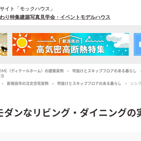
サイト「モックハウス」
わり特集
建築写真
見学会・イベント
モデルハウス
L HOME（ディテールホーム）の建築実例
吹抜けとスキップフロアのある暮らし
写真
新発田市の注文住宅実例
吹抜けとスキップフロアのある暮らし
シン
モダンなリビング・ダイニングの