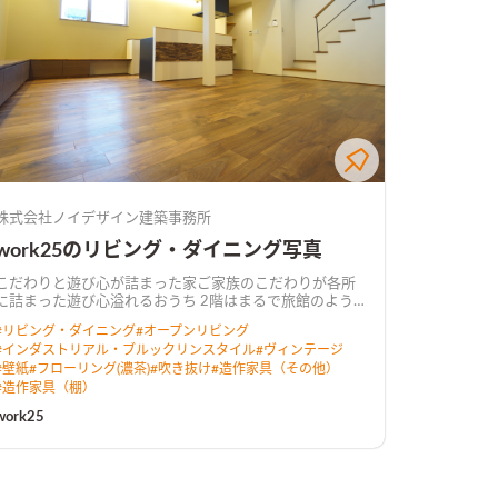
株式会社ノイデザイン建築事務所
work25のリビング・ダイニング写真
こだわりと遊び心が詰まった家ご家族のこだわりが各所
に詰まった遊び心溢れるおうち 2階はまるで旅館のよう
な佇まいから始まり、 開放感のある吹抜を利用した明る
#
リビング・ダイニング
#
オープンリビング
くゆったりしたリビング。 3階には家族・親戚・友人な
#
インダストリアル・ブルックリンスタイル
#
ヴィンテージ
どが集まってもゆとりのある 広々としたルーフバルコニ
#
壁紙
#
フローリング(濃茶)
#
吹き抜け
#
造作家具（その他）
ーも設け、おうち時間を存分に楽しめる仕様に。 ［spe
#
造作家具（棚）
c：長期優良住宅、耐震等級3、BELS評価(★5)取得］
work25