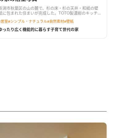
新潟市秋葉区の山の麓で、杉の床・杉の天井・和紙の壁
紙に包まれた住まいが完成した。TOTO製濃紺のキッチ
ンとパントリー、将来を見据えてリビングの延長線に床
#
居室
#
シンプル・ナチュラル
#
自然素材
#
壁紙
の間付きの6帖和室。建具を開け放てばLDKと一体で24
帖になり解放感に溢れる空間。WAKURASでもUA値0.51
ゆったり広く機能的に暮らす子育て世代の家
W/m2K、BEI：0.70（30%削減）の5つ星とハード性能
も高く省エネに暮らせる。 環境になじむ外観と将来を見
据えた飽きの来ないデザインはオープンハウスでも好評
だった。 広い敷地で花壇や畑を楽しみ、心地よさは広が
る。これからのこの住まいの成長が楽しみだ。