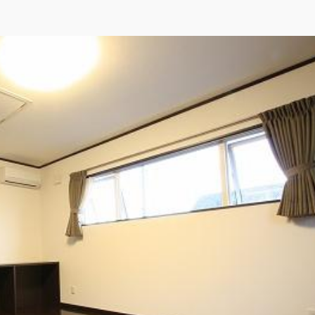
#モダン
所