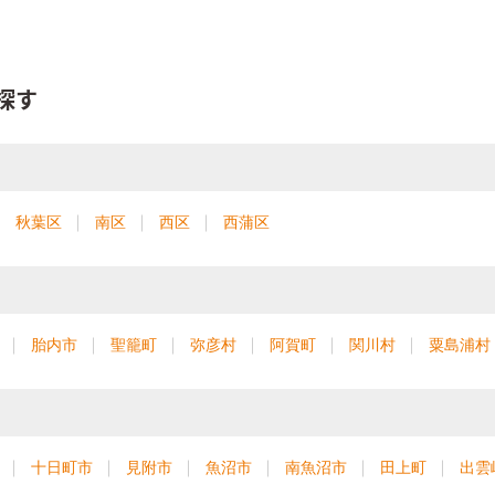
探す
秋葉区
南区
西区
西蒲区
胎内市
聖籠町
弥彦村
阿賀町
関川村
粟島浦村
十日町市
見附市
魚沼市
南魚沼市
田上町
出雲