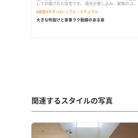
して計画された住宅です。 南光が差し込み、家族のコミ
ュニケーションが自然と生まれるような大きな吹抜け
#
居室
#
モダン
#
シンプル・ナチュラル
と、回遊できる家事ラク動線が奥様のこだわりポイン
ト。 その他にも、タイルやクロスの配色、子ども部屋の
大きな吹抜けと家事ラク動線のある家
ロフトベッド、奥様専用のコレクションルームなど、ご
家族の理想を叶えたお宅です。 ナチュラルモダンなイン
テリア空間に仕上がりました。
関連するスタイルの写真