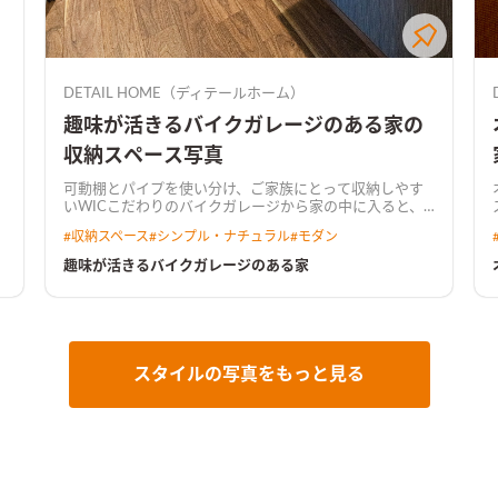
DETAIL HOME（ディテールホーム）
趣味が活きるバイクガレージのある家の
収納スペース写真
可動棚とパイプを使い分け、ご家族にとって収納しやす
いWIC
こだわりのバイクガレージから家の中に入ると、
ス。 木
「アカシア」を基調とした落ち着いた雰囲気のLDK。 リ
#
収納スペース
#
シンプル・ナチュラル
#
モダン
ビング続きの和室や鉄骨階段、開口の先に広がる庭は、
暮らしをより豊かにする。
アカシアを基調とした落ち着
趣味が活きるバイクガレージのある家
いた雰囲気のLDK壁掛けTV裏はこだわりのタイルで空間
のアクセントに
キッチンは濃いめの木調をセレクトキッ
チンはLDKの雰囲気に合わせて濃いめの木調をセレク
ト。キッチン横につながる水回り動線はより普段の家事
動線を楽にする
施主こだわりのバイクガレージ趣味のバ
イク用品などをガレージに収納、暮らしながらカスタマ
スタイルの写真をもっと見る
イズしていく