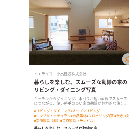
イエライフ 小出建設株式会社
暮らしを楽しむ、スムーズな動線の家の
リビング・ダイニング写真
キッチンからダイニング、水回りが短い直線でスムーズ
につながる、使い勝手の良い家事動線が魅力的な住ま
い。 南のゆったり広い庭へ向くＬＤＫは、吹き抜けから
#
リビング・ダイニング
#
オープンリビング
も光を取り込む明るく心地よい空間。 奥行きのあるウッ
#
シンプル・ナチュラル
#
自然素材
#
フローリング(茶)
#
吹き抜
ドデッキを介して庭へと暮らしが広がります。 リビング
#
造作家具（棚）
#
造作家具（テレビ台）
に隣り合う和室はＬＤＫと一体で使える開放的なスペー
ス。 無垢の床や羽目板の天井、空間にぴったりと納めた
暮らしを楽しむ、スムーズな動線の家