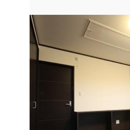
場所
#居室
スタイル
#シンプル・ナチュラル
ビルダー
株式会社田村建築事務
建築実例
家族だんらんの家