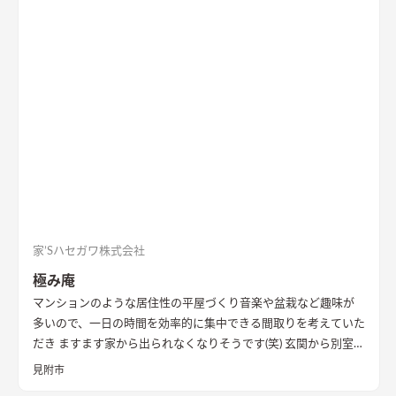
に収納を配置し片付けやすい工夫ができた。 開放感や収納計画
など見どころが詰まったお家となりました。
エコカラットと間
接照明でおしゃれな玄関
家の顔になる玄関には、間接照明を当
てた新柄エコカラット/ディニタを採用。採光も踏まえ窓も設置
した。
間接照明で映えるアクセントウォール
木目が好きなお施
主様が選んだレッドシダーの木パネル。間接照明を当てると陰
影が映えるデザイン。
ロールスクリーンで仕切れるゲストルーム
奥の空間はロールスクリーンで仕切れるゲストルーム。フロー
リングにすることで普段は広々リビングになる。キッチンとダ
イニングはカフェのような雰囲気を演出。
家’Sハセガワ株式会社
極み庵
マンションのような居住性の平屋づくり
音楽や盆栽など趣味が
多いので、一日の時間を効率的に集中できる間取りを考えていた
だき ますます家から出られなくなりそうです(笑) 玄関から別室を
イメージして和室をつくっていただきました。 趣味スペースと
見附市
しっかり分かれているので、プライバシーが保たれていて安心で