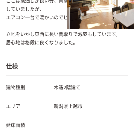
ここは風通しが良い分、南風が強いので冬の寒さを心配
していましたが、

エアコン一台で暖かいのでビックリ。

立地をいかし東西に長い間取りで減築もしています。

居心地は格段に良くなりました。
仕様
建物種別
木造2階建て
エリア
新潟県
上越市
延床面積