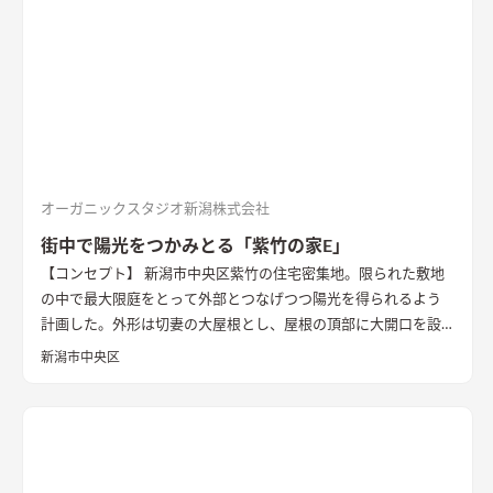
リビングダイニング、ロフトの畳コーナーには、ちょっとした作
業ができるカウンターデスクがあったりと、コンパクトながらも
多様な居場所を作りこんでいます。 【性能】 耐震等級 2以上
Q値 1.05 UA値 0.32 暖房負荷 30.2 冷房負荷 12.1 空調方
式 ダクトエアコン方式
オーガニックスタジオ新潟株式会社
街中で陽光をつかみとる「紫竹の家E」
【コンセプト】 新潟市中央区紫竹の住宅密集地。限られた敷地
の中で最大限庭をとって外部とつなげつつ陽光を得られるよう
計画した。外形は切妻の大屋根とし、屋根の頂部に大開口を設
け日射取得を図った。開口には奥行きのある窓枠をつけ、象徴的
新潟市中央区
な外観を演出するとともに日射遮蔽の装置とした。 南側2階外壁
は杉板の縦張り、1階は黒く塗装した杉板の縦張り。2台分の駐
車スペースを確保しつつ、広い屋外デッキを設け、その周囲を植
栽スペースとしている。 1階内部空間は、空間をつなげることで
広く開放的な空間とした。 ワンルームではあるが、壁によって