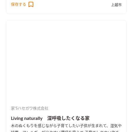
私はとにかく広い開放感のある広いお風呂が欲しかったのでこ
保存する
上越市
れが実現できてうれしかったです。 妻は使い勝手がいい調味料
ストッカーにこだわっていたようです。仕上がりも満足していま
した。 ここはとにかく明るく、一年を通して風も良く通る場所
なので、これから春、夏、秋と移り変わる季節、まわりの風景が
楽しみですね。
家’Sハセガワ株式会社
Living naturally 深呼吸したくなる家
木のぬくもりを感じながら子育てしたい
子供が生まれて、湿気や