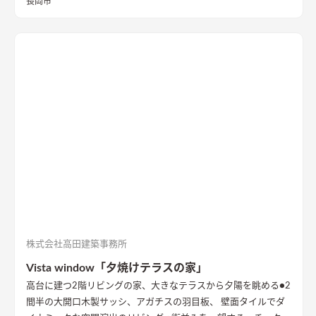
長岡市
株式会社高田建築事務所
Vista window「夕焼けテラスの家」
高台に建つ2階リビングの家、大きなテラスから夕陽を眺める
●2
間半の大開口木製サッシ、アガチスの羽目板、 壁面タイルでダ