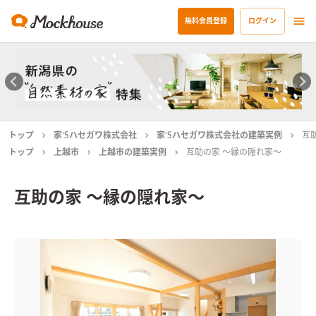
無料会員登録
ログイン
トップ
家’Sハセガワ株式会社
家’Sハセガワ株式会社の建築実例
互
トップ
上越市
上越市の建築実例
互助の家 ～縁の隠れ家～
互助の家 ～縁の隠れ家～