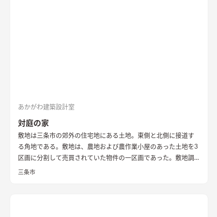
ダイニングスペース・リビングスペース・ワークスペースと区
切られている。なお、ワークスペースは可動する壁によって生
活空間と完全に仕切ることも可能。天井は板張りとし、アンテ
ィークの家具と色調をコーディネートした。 2階内部空間は、吹
き抜けを中心に明るく開放的な空間となっている。 吹き抜け上
部には大開口から陽光がふりそそぐ。大屋根の頂部部分は広い
ロフトとなっており、収納と趣味スペースを兼ねる。 空調は、
暖房を床下エアコン、冷房をロフト設置のエアコンにて行う。屋
根および外壁には付加断熱を施した。 Ua値0.32/暖房負荷
23.8kWH/㎡
あかがわ建築設計室
対庭の家
敷地は三条市の郊外の住宅地にある土地。東側と北側に接道す
る角地である。敷地は、農地および農作業小屋のあった土地を3
区画に分割して売買されていた物件の一区画であった。敷地調
査の際、はじめはとても開けたのどかな場所という印象であっ
三条市
た。 しかし、残りの2区画のうちの一つは計画敷地の南面にあ
り、敷地面積もとても広い区画であったため、まずはいずれ建つ
であろう隣家のボリューム検討から始めることとした。 想定で
きるかぎりの最も悪条件になるボリューム検討をおこない、太