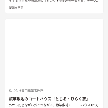
イナミックな空間演出のリビング ●街並みを一望する、チークの
出窓ベンチ ●型の塗り壁に誘われる玄関 内と外が連続的につな
新潟市西区
がる開放的なアプローチ
株式会社高田建築事務所
旗竿敷地のコートハウス「とじる・ひらく家」
外から閉じながら外とつながる、旗竿敷地のコートハウス
●四方