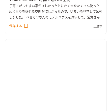
子育てがしやすい家がほしかった
とにかく木をたくさん使った
ぬくもりを感じる空間が欲しかったので、いろいろ見学して勉強
しました。 ハセガワさんのモデルハウスを見学して、営業さん
にもイメージづくりから手伝ってもらい要望通りのプランが出
保存する
上越市
来たと思います。 家内はキッチンからすべてが見える対面式キ
ッチンがほしかったので、 ゆったりとした無垢のカウンター形
式で収納もたっぷりでつくってもらいました。