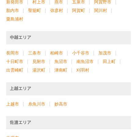
新発田市
村上市
燕市
五泉市
阿賀野市
胎内市
聖籠町
弥彦村
阿賀町
関川村
粟島浦村
中越エリア
長岡市
三条市
柏崎市
小千谷市
加茂市
十日町市
見附市
魚沼市
南魚沼市
田上町
出雲崎町
湯沢町
津南町
刈羽村
上越エリア
上越市
糸魚川市
妙高市
佐渡エリア