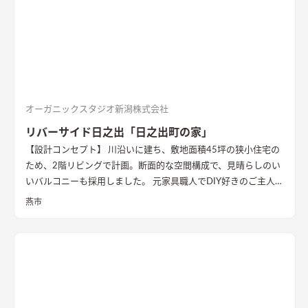
オーガニックスタジオ新潟株式会社
リバーサイド日之出「日之出町の家」
【設計コンセプト】 川沿いに建ち、敷地面積45坪の狭小住宅の
ため、2階リビングで計画。断面的な空間構成で、見晴らしのい
いバルコニーも採用しました。 元家具職人でDIY好きのご主人の
ため、内部でも作業ができるように広めの土間があります。 外
燕市
壁の塗装や寝室、ダイニングの壁面塗装もDIYで仕上げ、愛情た
っぷりの家になりました。 【外観・内部空間】 特徴的な屋根形
状で、外観はこれまでの施工事例にないカラーコーディネートに
なっています。 内部空間は木質感を抑えた仕様で、ベンチソフ
ァーやトイレのクロスなどに使用したグリーンのカラーもポイ
ントに。 1階は寝室や個室など落ち着いた空間、2階は開放的な