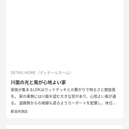
陽光シミュレーションや3Dパースなどにより、こちらの建物の
配置計画とボリューム検討や開口部の検討を重ねた。 すると、
南面からの直接的な採光を室内に取り入れることは難しかっ
た。南面に大きな庭を設け、その庭に対して開く案も検討した
が、隣家からの視線や隣家を望む風情の無い庭を設ける事に違
和感があった。
そこで、公園に面した東の道路側に光庭をしつら
え、その庭を玄関・キッチン・洗面脱衣室でコの字に取り囲
み、廊下やデッキでつながることで、庭を中心に家族の動線が周
ることを意図した。また、南面も直接的に採光は望めないが、
隣家の塀との間には少しゆとりがあったため、利用できないも
のかと考え、程よい光が注ぐ趣のある坪庭を配し、そこにリビ
DETAIL HOME（ディテールホーム）
ングを設けることで、まるで美術館にいるような心地よい上質な
川面の光と風が心地よい家
空間に仕立て上げた。
内部構成では、寝室・ファミリークロー
家族が集まるLDKはウッドデッキとの繋がりで明るさと開放感
ゼットも1Fに計画し、ダイニングやキッチン・トイレと隣接し
を。 家の東側には川面を望む大きな窓があり、心地よい風が通
て計画することで、将来的に1Fのみで生活を完結できる空間構
る。 道路側からの視線も遮るようカーポートを配置し、休日に
成とした。 これによって手を入れながら長期的に家族が住ま
は気心のしれた友人を招きウッドデッキでBBQ。 お酒を飲みな
い、家族の想いや歴史が刻まれていく住宅になっていくことを
新潟市西区
がら語らい、泊まっていけるようゲストルームも配置した。 水
意識した。
回りの動線は家族・友人も気兼ねなく使えるようこだわり、各所