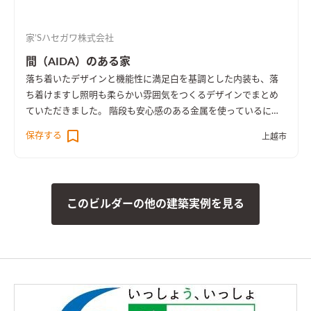
家’Sハセガワ株式会社
間（AIDA）のある家
落ち着いたデザインと機能性に満足
白を基調とした内装も、落
ち着けますし照明も柔らかい雰囲気をつくるデザインでまとめ
ていただきました。 階段も安心感のある金属を使っているにも
かかわらず、木を感じるので冷たい印象がありません。 床は木
保存する
上越市
に見えますがキズが付きづらい特殊な素材を選び、木の暖かい
雰囲気もあって気に入っています。 エアコン一台で二階まで暖
かいと聞いていましたが、住むまで半信半疑でした。 住んでみ
て本当に暖かく、しかも暖房費もあまりかからないので本当に
このビルダーの他の建築実例を見る
助かっています。