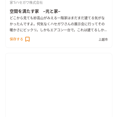
家’Sハセガワ株式会社
空間を満たす家 ~光と家~
どこから見ても妙高山がみえる一階
家はまだまだ建てる気がな
かったんですよ。何気なくハセガワさんの展示会に行ってその
暖かさにビックリ。しかもエアコン一台で。これは建てるしかな
いと思いました(笑) 営業さんにはいろいろ我がままを聞いていた
保存する
上越市
だきました。まずはアニメちびまる子ちゃんに出てきそうな縁
側。これは妻ともども絶対ほしかった。今はよく縁側で食事を
しますね。 子供が走れる広い空間も欲しかったので思い切りリ
ビングスペースを確保しました。庭から見える妙高山が素晴ら
しいので玄関からも階段からもどこからでも眺められるのが満
足していますね。