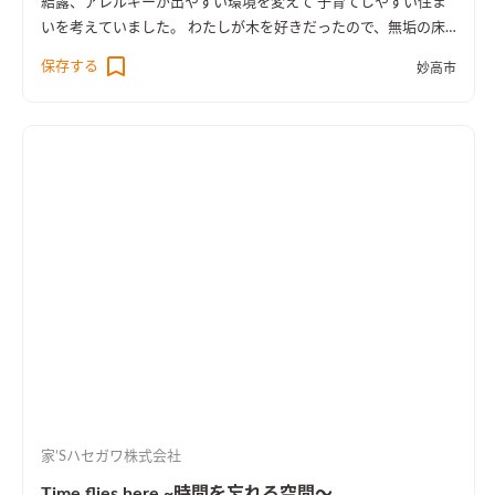
結露、アレルギーが出やすい環境を変えて 子育てしやすい住ま
いを考えていました。 わたしが木を好きだったので、無垢の床
と腰板など いつも木の暖かさを感じるスペースは妻ともども満
保存する
妙高市
足しています。
家’Sハセガワ株式会社
Time flies here ~時間を忘れる空間～