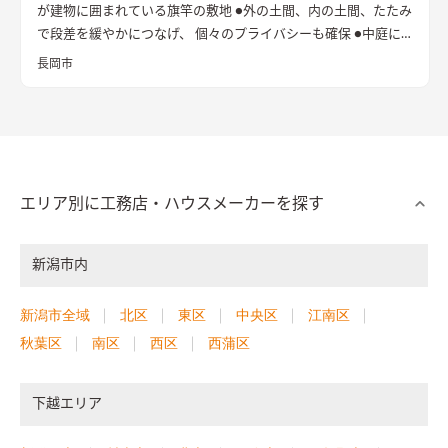
が建物に囲まれている旗竿の敷地 ●外の土間、内の土間、たたみ
で段差を緩やかにつなげ、 個々のプライバシーも確保 ●中庭に
立てた純白の壁は、光と風を拡散し内へと届ける
長岡市
エリア別に工務店・ハウスメーカーを探す
新潟市内
新潟市全域
北区
東区
中央区
江南区
秋葉区
南区
西区
西蒲区
下越エリア