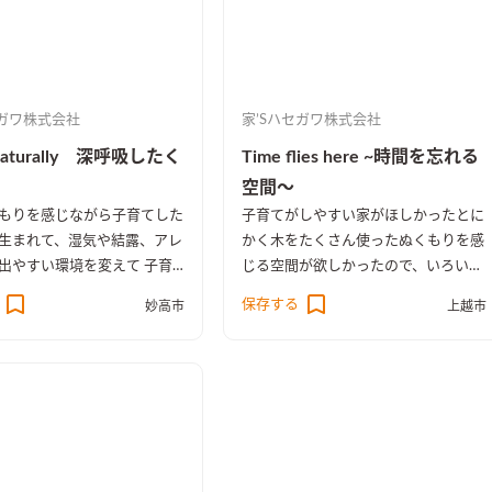
セガワ株式会社
家’Sハセガワ株式会社
g naturally 深呼吸したく
Time flies here ~時間を忘れる
空間～
もりを感じながら子育てした
子育てがしやすい家がほしかった
とに
生まれて、湿気や結露、アレ
かく木をたくさん使ったぬくもりを感
出やすい環境を変えて 子育
じる空間が欲しかったので、いろいろ
い住まいを考えていました。
見学して勉強しました。 ハセガワさ
保存する
妙高市
上越市
木を好きだったので、無垢の
んのモデルハウスを見学して、営業さ
など いつも木の暖かさを感
んにもイメージづくりから手伝っても
ースは妻ともども満足してい
らい要望通りのプランが出来たと思い
ます。 家内はキッチンからすべてが
見える対面式キッチンがほしかったの
で、 ゆったりとした無垢のカウンタ
ー形式で収納もたっぷりでつくっても