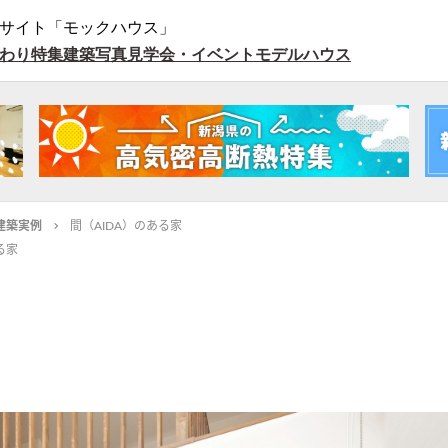
サイト「モックハウス」
わり特集
建築写真
見学会・イベント
モデルハウス
建築実例
間（AIDA）のある家
る家