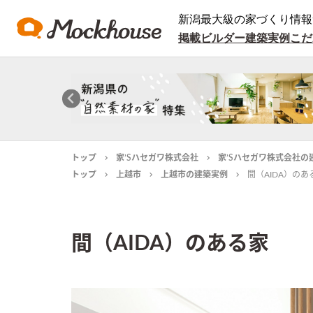
新潟最大級の家づくり情報
掲載ビルダー
建築実例
こだ
トップ
家’Sハセガワ株式会社
家’Sハセガワ株式会社の
トップ
上越市
上越市の建築実例
間（AIDA）のあ
間（AIDA）のある家