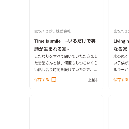
家’Sハセガワ株式会社
家’Sハ
Time is smile ~いるだけで笑
Livin
顔が生まれる家~
なる家
こだわりをすべて聞いていただきまし
木のぬく
た
営業さんとは、何度もしつこいくら
い
子供が
い話し合う時間を設けていただき、大
ルギーが
変だったと思います(笑) わがままを聞
てしやす
保存する
保存する
上越市
いていただいたことに感謝していま
わたしが
す。 私はとにかく広い開放感のある
床と腰板
広いお風呂が欲しかったのでこれが実
じるスペ
現できてうれしかったです。 妻は使
ます。
い勝手がいい調味料ストッカーにこだ
わっていたようです。仕上がりも満足
していました。 ここはとにかく明る