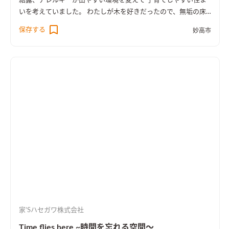
結露、アレルギーが出やすい環境を変えて 子育てしやすい住ま
いを考えていました。 わたしが木を好きだったので、無垢の床
と腰板など いつも木の暖かさを感じるスペースは妻ともども満
保存する
妙高市
足しています。
家’Sハセガワ株式会社
Time flies here ~時間を忘れる空間～