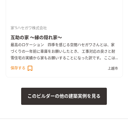
家’Sハセガワ株式会社
互助の家 ～縁の隠れ家～
最高のロケーション 四季を感じる空間
ハセガワさんとは、家
づくりの一年前に車庫をお願いしたとき、 工事対応の良さと耐
雪住宅の実績から家もお願いすることになった訳です。 ここは
風通しが良い分、南風が強いので冬の寒さを心配していました
保存する
上越市
が、 エアコン一台で暖かいのでビックリ。 立地をいかし東西に
長い間取りで減築もしています。 居心地は格段に良くなりまし
た。
このビルダーの他の建築実例を見る