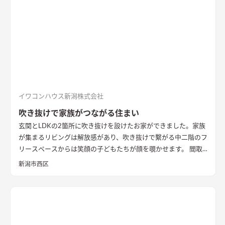
イワコンハウス新潟株式会社
吹き抜けで家族がつながる住まい
玄関とLDKの2箇所に吹き抜けを設けたお家ができました。家族
が集まるリビングは解放感があり、吹き抜けで繋がる中二階のフ
リースペースからは笑顔の子どもたちが顔を覗かせます。 間取
りは家事のしやすさを考え、キッチンから各お部屋への動線が
新潟市西区
短くなるように設計しました。天然石と無垢材で造作した無添
加住宅オリジナルキッチンや洗面台、無垢の室内建具などは、
漆喰壁や無垢フローリングとの相性もバッチリ。 室内全体に統
一感があり、優しく温かみを感じられます。