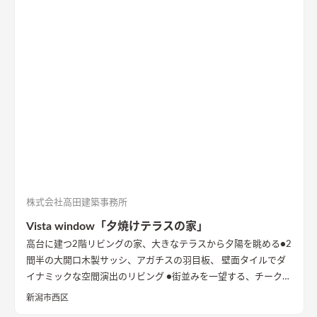
株式会社高田建築事務所
Vista window「夕焼けテラスの家」
高台に建つ2階リビングの家、大きなテラスから夕陽を眺める
●2
間半の大開口木製サッシ、アガチスの羽目板、 壁面タイルでダ
イナミックな空間演出のリビング ●街並みを一望する、チークの
出窓ベンチ ●型の塗り壁に誘われる玄関 内と外が連続的につな
新潟市西区
がる開放的なアプローチ