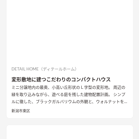
DETAIL HOME（ディテールホーム）
変形敷地に建つこだわりのコンパクトハウス
ミニ分譲地内の最奥、小高い丘形状のＬ字型の変形地。 周辺の
緑を取り込みながら、遊べる庭を残した建物配置計画。 シンプ
ルに徹した、ブラックガルバリウムの外観と、ウォルナットを基
調としたインテリアが、落ち着きのある住まいを演出していま
新潟市東区
す。
外観
黒いガルバリウムとサイディングの組み合わせ。グレー
トーンのサイディングと木目調の軒天を合わせたシンプルな外
観
LDK
大きな窓の開口は、高台の立地を生かした位置に配置。
落ち着いた空間の中でのアクセントとなっている
キッチン
アク