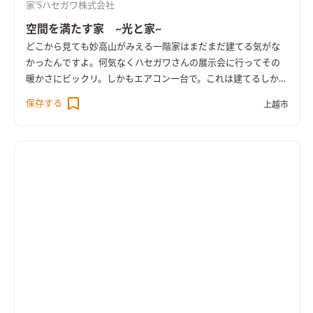
家’Sハセガワ株式会社
空間を満たす家 ~光と家~
どこから見ても妙高山がみえる一階
家はまだまだ建てる気がな
かったんですよ。何気なくハセガワさんの展示会に行ってその
暖かさにビックリ。しかもエアコン一台で。これは建てるしかな
いと思いました(笑) 営業さんにはいろいろ我がままを聞いていた
保存する
上越市
だきました。まずはアニメちびまる子ちゃんに出てきそうな縁
側。これは妻ともども絶対ほしかった。今はよく縁側で食事を
しますね。 子供が走れる広い空間も欲しかったので思い切りリ
ビングスペースを確保しました。庭から見える妙高山が素晴ら
しいので玄関からも階段からもどこからでも眺められるのが満
足していますね。