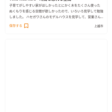
子育てがしやすい家がほしかった
とにかく木をたくさん使った
ぬくもりを感じる空間が欲しかったので、いろいろ見学して勉強
しました。 ハセガワさんのモデルハウスを見学して、営業さん
にもイメージづくりから手伝ってもらい要望通りのプランが出
保存する
上越市
来たと思います。 家内はキッチンからすべてが見える対面式キ
ッチンがほしかったので、 ゆったりとした無垢のカウンター形
式で収納もたっぷりでつくってもらいました。