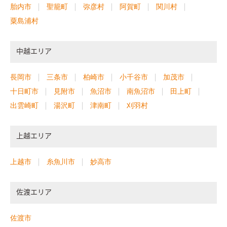
胎内市
聖籠町
弥彦村
阿賀町
関川村
粟島浦村
中越エリア
長岡市
三条市
柏崎市
小千谷市
加茂市
十日町市
見附市
魚沼市
南魚沼市
田上町
出雲崎町
湯沢町
津南町
刈羽村
上越エリア
上越市
糸魚川市
妙高市
佐渡エリア
佐渡市