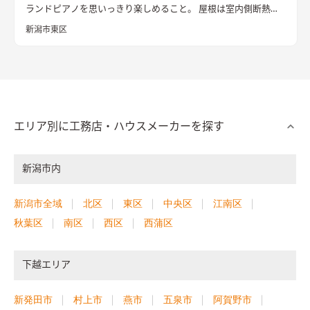
ランドピアノを思いっきり楽しめること。 屋根は室内側断熱材
を吸音材としても利用し、ピアノの響き過ぎを防止する。 温度
新潟市東区
と水蒸気は自在にコントロールできた。 最後に残る物理要素
「いい音」へ挑戦したエコハウス。 【外観・内観】 屋根は日射
で 敷地西側の水路に雪を落とす非対称な切妻屋根とした。 十分
な断熱性能をもたせた室内は、ほぼワンルームの広々としたス
ケルトン空間。 コンサートホールのように、家のどこからでも
ピアノ演奏を楽しむことができる。 【住宅性能】 UA値＝
エリア別に工務店・ハウスメーカーを探す
0.28 ｗ／㎡K C値＝0.56（実測） 年間冷暖房費用の試算
28,500円 （利用ソフト：ホームズ君）電気量単価27円／KW
新潟市内
ｈ 暖房形式：床下エアコン 1台 冷房形式：ルームエアコ
ン 1台 換気設備： 1種全熱換気 ＊冷暖房の電気代は、車の燃
費表示と同様にルールに則った試算なので、実際の光熱費を保証
新潟市全域
北区
東区
中央区
江南区
するものではありません。 気象条件、暮らし方で変化します。
秋葉区
南区
西区
西蒲区
【受賞歴】 2018年 日本エコハウス大賞 大賞
下越エリア
新発田市
村上市
燕市
五泉市
阿賀野市