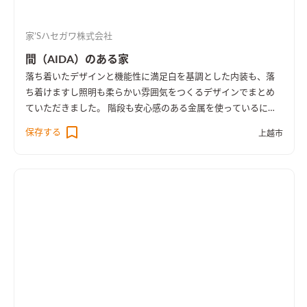
家’Sハセガワ株式会社
間（AIDA）のある家
落ち着いたデザインと機能性に満足
白を基調とした内装も、落
ち着けますし照明も柔らかい雰囲気をつくるデザインでまとめ
ていただきました。 階段も安心感のある金属を使っているにも
かかわらず、木を感じるので冷たい印象がありません。 床は木
保存する
上越市
に見えますがキズが付きづらい特殊な素材を選び、木の暖かい
雰囲気もあって気に入っています。 エアコン一台で二階まで暖
かいと聞いていましたが、住むまで半信半疑でした。 住んでみ
て本当に暖かく、しかも暖房費もあまりかからないので本当に
助かっています。