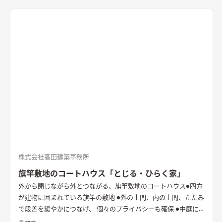
株式会社高田建築事務所
旗竿敷地のコートハウス「とじる・ひらく家」
外から閉じながら外とつながる、旗竿敷地のコートハウス
●四方
が建物に囲まれている旗竿の敷地 ●外の土間、内の土間、たたみ
で段差を緩やかにつなげ、 個々のプライバシーも確保 ●中庭に
立てた純白の壁は、光と風を拡散し内へと届ける