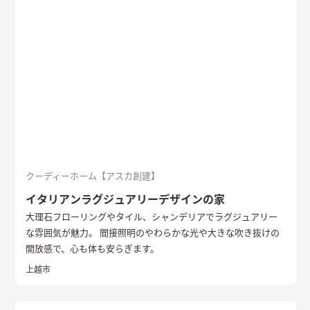
セントの壁は同一柄のクロスを使い、モノトーンでまとめた。
造作ダイニングテーブルのアイアンとの相性を考えた
洗面
玄関
ホールからつながる洗面脱衣室。造作の洗面台とリネン収納、
脱衣ランドリールームと一体とし、ガス乾燥機を併設。家事効
率を向上させた
書斎
２階に配置した趣味部屋。お気に入りのコ
レクションを並べる可動棚。ワーキングスペースとしても活用
できる
クーディーホーム【アスカ創建】
イタリアンラグジュアリーデザインの家
大理石フローリングやタイル、シャンデリアでラグジュアリー
な雰囲気が魅力。 間接照明のやわらかな光や大きな吹き抜けの
開放感で、心も体も安らぎます。
上越市