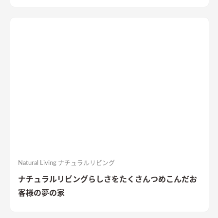
ら西へ伸びる敷地と環境を活かした気持ちのいい風が抜ける設
計は狙い通り！コンパクトなLDKにこだわりの水廻り、西側に設
けた温かな寝室、２Fホール書斎などみどころ満載です！長期優
良住宅・BELS★５の高性能住宅、4人家族対応の3LDKの間取
り。無駄なものを省きシンプルに拘るミニマムな暮らしの住ま
いを是非ご覧ください。
Natural Living ナチュラルリビング
ナチュラルリビングらしさをたくさんつめこんだお
客様の夢の家