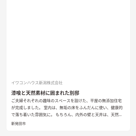
りました。 無垢の一枚板を使った造作キッチンや左官仕上げの
壁、レッドシダーの天井など、素材の豊かな表情や手触りを感じ
られる内装も家の内に居心地を作り出しています。 断熱性能は
HEAT20 G2以上。 雪国の長く厳しい冬も家の内での暮らしを楽
しく、心地よく。 外を感じながら暮らす、あたたかな平屋の住
まいです。
イワコンハウス新潟株式会社
漆喰と天然素材に囲まれた別邸
ご夫婦それぞれの趣味のスペースを設けた、平屋の無添加住宅
が完成しました。 室内は、無垢の床をふんだんに使い、健康的
で落ち着いた雰囲気に。 もちろん、内外の壁と天井は、天然素
材100％の無添加住宅オリジナル漆喰。 リビングの大きな窓か
新発田市
らは、季節ごとに表情を変える公園の木々を楽しむことができ
ます。