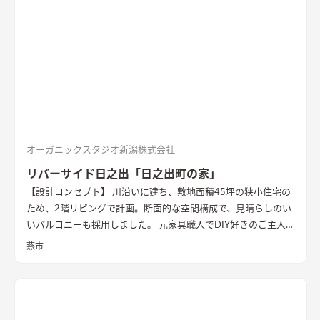
オーガニックスタジオ新潟株式会社
リバーサイド日之出「日之出町の家」
【設計コンセプト】 川沿いに建ち、敷地面積45坪の狭小住宅の
ため、2階リビングで計画。断面的な空間構成で、見晴らしのい
いバルコニーも採用しました。 元家具職人でDIY好きのご主人の
ため、内部でも作業ができるように広めの土間があります。 外
燕市
壁の塗装や寝室、ダイニングの壁面塗装もDIYで仕上げ、愛情た
っぷりの家になりました。 【外観・内部空間】 特徴的な屋根形
状で、外観はこれまでの施工事例にないカラーコーディネートに
なっています。 内部空間は木質感を抑えた仕様で、ベンチソフ