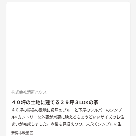
株式会社清新ハウス
４０坪の土地に建てる２９坪３LDKの家
４０坪の縦長の敷地に母屋のブルーと下屋のシルバーのシンプ
ル×カントリーな外観が景観に映えるちょうどいいサイズのお住
まいが完成しました。老後も見据えつつ、末永くシンプルな生活
をお過ごし頂けるシンプルコンパクトな２９坪の間取り。東か
新潟市秋葉区