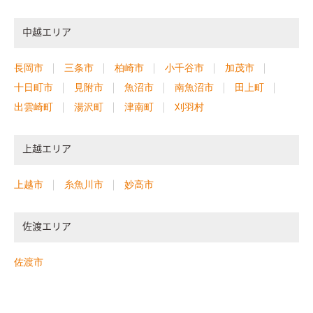
中越エリア
長岡市
三条市
柏崎市
小千谷市
加茂市
十日町市
見附市
魚沼市
南魚沼市
田上町
出雲崎町
湯沢町
津南町
刈羽村
上越エリア
上越市
糸魚川市
妙高市
佐渡エリア
佐渡市