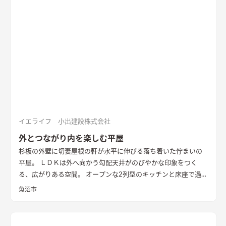
ァーやトイレのクロスなどに使用したグリーンのカラーもポイ
ントに。 1階は寝室や個室など落ち着いた空間、2階は開放的な
リビングダイニング、ロフトの畳コーナーには、ちょっとした作
業ができるカウンターデスクがあったりと、コンパクトながらも
多様な居場所を作りこんでいます。 【性能】 耐震等級 2以上
Q値 1.05 UA値 0.32 暖房負荷 30.2 冷房負荷 12.1 空調方
式 ダクトエアコン方式
イエライフ 小出建設株式会社
外とつながり内を楽しむ平屋
杉板の外壁に切妻屋根の軒が水平に伸びる落ち着いた佇まいの
平屋。 ＬＤＫは外へ向かう勾配天井がのびやかな印象をつく
る、広がりある空間。 オープンな2列型のキッチンと床座で過ご
す畳敷きのリビングが隣り合い、料理をする時、食事の時、く
魚沼市
つろぐ時、いつも外とのつながりを感じながら暮らすことがで
きます。 畳に大きな円卓を置いて、料理をしながら人と集う時
間を楽しみたい。 そんな住まい手様の思いを叶えた住まいとな