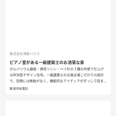
株式会社清新ハウス
ピアノ室がある一級建築士のお洒落な家
ガルバリウム鋼板・弾性リシン・ベイ杉の３種の外壁で仕上げ
るBOX型デザイン住宅。一級建築士のお施主様こだわりの設計
で、空間には無駄がなく、機能的なアイディアがぎっしり詰まっ
た。防音室では思いっきりグランドピアノを弾く。シンプルな
新潟市秋葉区
室内には家具が華やかに彩りを魅せ、そのセンスの良さが光
る。家族がいい時間を過ごすための理想の住まいが完成した。