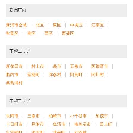
敷地を活かし窓の設計にもこだわり設置しました。外と中がゆ
新潟市内
るやかにつながり、外の空間すらリビングの一部のように過ごせ
ます。 「来客が多いので、家族だけの空間と分けたい」 リビン
グを通らず、和室へ直行できます。玄関で使い分ける事ができる
新潟市全域
北区
東区
中央区
江南区
ので、急な来客にもプライバシーを守りつつ、安心して案内でき
秋葉区
南区
西区
西蒲区
ます。
２階に設けた洗面と物干しスペース。
一般的に1階に設置
する事が多い浴室、洗面、物干しスペース。生活の仕方によっ
て、実は寝室の近くにあった方が使いやすい方もいらっしゃいま
下越エリア
す。浴室にも大きな窓を設けました。周囲の目線が気にならず、
のんびりした入浴時間で疲れを癒す事ができます。大きな物干し
新発田市
村上市
燕市
五泉市
阿賀野市
スペースは、夜洗濯をして干しておきたい生活リズムの方にピ
胎内市
聖籠町
弥彦村
阿賀町
関川村
ッタリ。床の素材も水に強い素材をしようしています。 家具を
粟島浦村
置かず、作り付けにする事でスペースに無駄のなく、統一感を持
たせました。勉強にも集中できるような程よい壁の高さが、個
室感と広がりの〝ちょうど良い〟をつくりました。
住む人の人
中越エリア
柄を感じるような優しい外観。
街の景色にとけ込み、さり気な
い佇まいは歳月を重ねるほどに、味わいが深まります。外はみん
長岡市
三条市
柏崎市
小千谷市
加茂市
なのために、内は自分達のために。そんな気持ちや配慮が感じ
十日町市
見附市
魚沼市
南魚沼市
田上町
られる工夫をしました。
出雲崎町
湯沢町
津南町
刈羽村