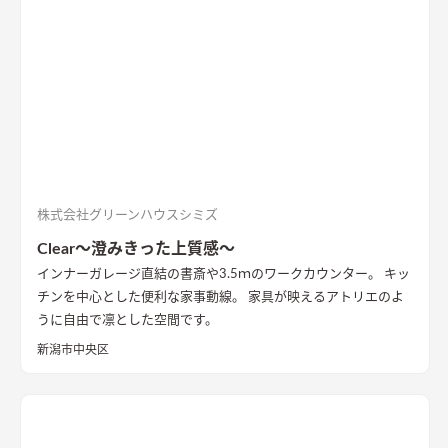
株式会社グリーンハウスシミズ
Clear～澄みきった上質感～
インナーガレージ直結の書斎や3.5ｍのワークカウンター。 キッ
チンを中心とした便利な家事動線。 家具が映えるアトリエのよ
うに自由で凛とした空間です。
新潟市中央区