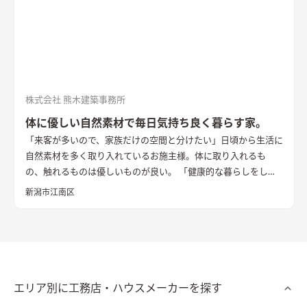
株式会社 熊木建築事務所
体に優しい自然素材で毎日気持ち良く暮らす家。
「来客が多いので、家族だけの空間と分けたい」
日頃から生活に
自然素材を多く取り入れているお施主様。体に取り入れるも
の、触れるものは優しいものが良い。 「健康的な暮らしをした
い」「あたたかく、じめじめしない心地良い生活がしたい」
新潟市江南区
「家族はもちろん、一緒に暮らすペットにも快適に暮らしても
らいたい」 そんなご家族の想いから家づくりが始まりました。
漆喰壁、珪藻土壁、天然無垢の床。上質な素材を選び、健康的
な暮らしをご提案しました。料理やペット等生活の匂いがする
リビングには漆喰壁を選び、消臭効果と調湿効果でカラッとし
た空間になりました。床は裸足でもひんやりせずさらさらに過
エリア別に工務店・ハウスメーカーを探す
ごせるよう赤松を選びました。また、山が見え風が通る素敵な