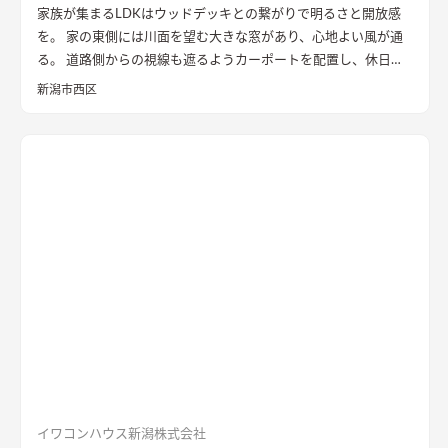
家族が集まるLDKはウッドデッキとの繋がりで明るさと開放感
を。 家の東側には川面を望む大きな窓があり、心地よい風が通
る。 道路側からの視線も遮るようカーポートを配置し、休日に
は気心のしれた友人を招きウッドデッキでBBQ。 お酒を飲みな
新潟市西区
がら語らい、泊まっていけるようゲストルームも配置した。 水
回りの動線は家族・友人も気兼ねなく使えるようこだわり、各所
に収納を配置し片付けやすい工夫ができた。 開放感や収納計画
など見どころが詰まったお家となりました。
エコカラットと間
接照明でおしゃれな玄関
家の顔になる玄関には、間接照明を当
てた新柄エコカラット/ディニタを採用。採光も踏まえ窓も設置
した。
間接照明で映えるアクセントウォール
木目が好きなお施
主様が選んだレッドシダーの木パネル。間接照明を当てると陰
影が映えるデザイン。
ロールスクリーンで仕切れるゲストルーム
奥の空間はロールスクリーンで仕切れるゲストルーム。フロー
リングにすることで普段は広々リビングになる。キッチンとダ
イニングはカフェのような雰囲気を演出。
イワコンハウス新潟株式会社