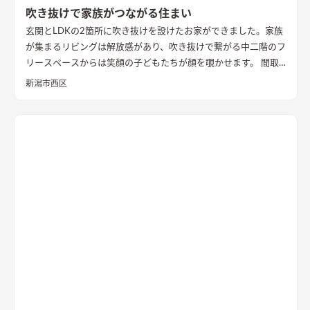
吹き抜けで家族がつながる住まい
玄関とLDKの2箇所に吹き抜けを設けたお家ができました。家族
が集まるリビングは解放感があり、吹き抜けで繋がる中二階のフ
リースペースからは笑顔の子どもたちが顔を覗かせます。 間取
りは家事のしやすさを考え、キッチンから各お部屋への動線が
新潟市西区
短くなるように設計しました。天然石と無垢材で造作した無添
加住宅オリジナルキッチンや洗面台、無垢の室内建具などは、
漆喰壁や無垢フローリングとの相性もバッチリ。 室内全体に統
一感があり、優しく温かみを感じられます。