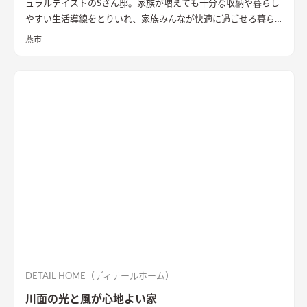
ュラルテイストのSさん邸。家族が増えても十分な収納や暮らし
やすい生活導線をとりいれ、家族みんなが快適に過ごせる暮ら
しを実現させました。キッチンを中心に１階をぐるっと１周出
燕市
来るように全体を繋げ、掃除や洗濯、料理などの家事の負担を軽
減できるようプランをしました。
DETAIL HOME（ディテールホーム）
川面の光と風が心地よい家