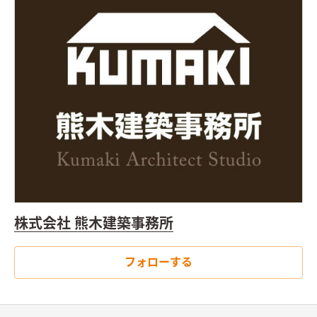
や気分に応じて居場所が選べます。そして一番長い時間を家族で
過ごすリビングは、約50坪の庭につながります。この土地に出
会うまではこんなに広い庭を求めていたわけではありません。
でも、これから家族で育てていく庭に楽しみと期待でいっぱい
です。
メリットを優先した設計
将来の為の仏間を設けた2.5帖の
畳スペースは、居間となんとなくつながり、なんとなくこもれる
空間。お子さんのお昼寝、のんびり読書、親しい友人とお酒を
飲む小上がり的な使い方など、目的をあえて設定しない多目的な
スペースです。また、コンパクトな整形総二階にしつつ、LDKの
面積を削らずにこのスペースをつくるため、お風呂を2階に上げ
ています。それによって毎日の洗濯や物干、片付けは楽になりま
す。メリットを優先することでちいさな家におおきな空間とたく
さんの居場所ができました。
新築でありながら周囲に馴染む家
株式会社 熊木建築事務所
田園風景や以前からある工場が目立つ街並みを考慮して、あえて
外観は小屋っぽい雰囲気にしています。軒の出のある三角屋根と
赤錆色のガルバリウム鋼板が、新築でありながら以前からこの
フォローする
場所にあったようにさえ感じます。前庭、奥の庭にはこれからい
くつかの木々が植えられます。少しずつ手を加え、家族と共に成
長する庭は、これからの暮らしに豊かさを与えてくれるはずで