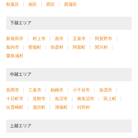
秋葉区
南区
西区
西蒲区
下越エリア
新発田市
村上市
燕市
五泉市
阿賀野市
胎内市
聖籠町
弥彦村
阿賀町
関川村
粟島浦村
中越エリア
長岡市
三条市
柏崎市
小千谷市
加茂市
十日町市
見附市
魚沼市
南魚沼市
田上町
出雲崎町
湯沢町
津南町
刈羽村
上越エリア