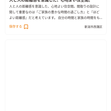
人と人の距離感を意識した、心地よい住空間。
あいまいな関係でつなぎました。
人と人の距離感を意識した、心地よい住空間。
間取りの設計に
関して重要なのは『ご家族の豊かな時間の過ごし方』と『ほど
よい距離感』だと考えています。 自分の時間と家族の時間をも
っと豊かに過ごしたい。 仕事に家事に忙しい毎日に、ゆったり
保存する
新潟市西蒲区
過ごせるゆとりが欲しい。 趣味の時間もそれぞれ大切にしたい
けれど、家族みんなで集う時間が欲しい。 同時に進行していく
家事をスムーズにこなして、自分をケアする時間が欲しい。 こ
んな想いに答えたお家です。 ご夫婦とお母様がお暮らしになる
こちらのお住まいは、それぞれが趣味に没頭できるようプライ
ベートスペースを確保するとともに、効率的に家事ができるよ
う工夫を凝らしています。
玄関と土間続きの食品庫からキッチン
へのスムーズな動線。
リビングの暖気を取り込むことのできる
専用の物干室には外干しができるように屋根付きのウッドデッ
キを併設しています。家事の効率化を図ることで、時間のゆとり
がうまれます。自然素材をふんだんに使用したリビング、その大
きな窓から臨む緑豊かな庭は家族団らんのひと時を豊かにする
工夫のひとつです。
奇をてらわず、街にとけこむ、さり気ない佇
まい。
まるでずっとここに建っていたかのような、風景にとけ
こむデザインはお施主様の生き方や人柄を感じさせます。家の外