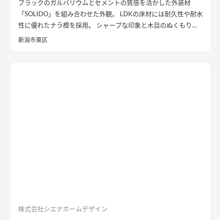
ブラックのガルバリウムとセメントの質感を活かした外装材
「SOLIDO」を組み合わせた外観。 LDKの床材には耐久性や耐水
性に優れたナラ樫を採用。 シャープな印象と木目のぬくもりが
調和した飽きのこない空間デザインに仕上げました。 リビング
新潟市東区
の勾配天井には格子と間接照明をあしらいました。 玄関ポーチ
はヘキサゴンスタイルに。 懐かしさと新しさを兼ね備えた個性
的なデザインが魅力の住まい。
質感を活かした外装材
「SOLIDO」を組み合わせた外観
ブラックのガルバリウム鋼板と
セメントの質感を活かした外装材「SOLIDO」を組み合わせた立
体的な外観。シンボルツリーはハナミズキ
シャープな印象と木
目のぬくもりが調和したLDK
和室と隣接したLDK。シャープな
印象と木目のぬくもりが調和した飽きのこない空間デザイン。
LDKの床材に耐久性や耐水性に優れたナラ樫を採用。
セメント
の質感が重厚感のあるキッチン
キッチン背面にも外壁と同じ
「SOLIDO」を施工。セメントの質感が重厚感を演出
株式会社シエナホームデザイン