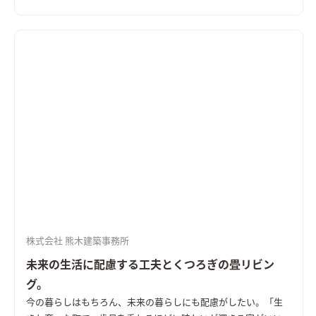
路・公園、暮らしが外へと広がり、街とつながっていきます。
に出かけしなくても家で特別な休日を過ごす事ができます。
一方で、リビングは窓を小さくして落ち着いた雰囲気にしていま
す。ワンルームのLDKに異なる明るさの場所設けることで、その
時の住まい手の感情やシーンによってたくさんの居場所が選べ
ます。 「緑豊かな街」になるように、この家では３つの庭を設
けています。それぞれに趣の異なった樹木を植えて四季を楽しみ
ます。アウトドアリビングには雑木のコナラとカツラを、アプロ
ーチ脇の前庭にはハーブ類とオリーブを。洗面前の朝の庭には
幹の美しいシラカバを植えています。時間の経過とともに成長す
る緑が楽しみです。
大切にしたのは距離感です。
ワンルームのL
DKに対面キッチンの場合、丸見えになりすぎてしまい、互いに
気を遣いあう事もあります。そこで、キッチンの脇に壁を設け、
リビング側に意図的に死角をつくっています。人の“距離感”は大
切です。 そして、インテリアは住まい手の個性や好みがしっか
りと活かせるよう、クセの少ないシンプルなしつらえとなって
株式会社 熊木建築事務所
います。住まい手と、家具とファニチャー、ファブリックたちが
主役になることを意識しています。
かわいさとモダン
エクステ
未来の生活に配慮する工夫とくつろぎの畳リビン
リアについては“小さなこの家だって街の風景の一部となる”とい
グ。
う事を考慮して、できるだけ普通に。そして、ちょっとかわい
今の暮らしはもちろん、未来の暮らしにも配慮がしたい。
「生
く、ちょっとモダンに仕立てました。 スノーピークのオリジナ