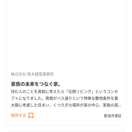
株式会社 熊木建築事務所
家族の未来をつなぐ家。
住む人のことを真剣に考えたら「北側リビング」というコンセ
プトになりました。
南側がバス通りという特殊な敷地条件を最
大限に考慮した住まい、くつろぎの場所が家の中心、家族の居
場所が住まいの中心にあるからいつも家族の姿や動きが感じら
保存する
新潟市東区
れる。大きく広がりのある窓や天窓を設置し、昼間でも心地よ
い明るいリビングが完成しました。忙しいときも「ちょっとお