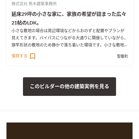
株式会社 熊木建築事務所
観はお施主様だけでなく、その街で暮らすご近所の方の物でも
あります。優しさを感じるさり気ないデザインは、あきがこない
延床29坪の小さな家に、家族の希望が詰まった広々
と共に街にも愛されるデザインです。
21帖のLDK。
小さな敷地の場合は周辺環境などからおのずと配置やプランが
見えてきます。
バイパスにつながる大通りに隣接していながら、
旗竿形状の敷地のため静かで落ち着いた環境です。小さな敷地の
場合は周辺環境などからおのずと配置やプランが見えてきます。
保存する
聖籠町
しかしこの土地は140坪以上と広くL型のような形のため、いく
つもの答えがあります。そこで設計士は、L型の中心部分に建物
を配置し、駐車スペース・アプローチを兼ねたパブリックな前
庭。広々遊べるプライベートな奥の庭をつくることを提案しま
このビルダーの他の建築実例を見る
した。 建物については、間取りとしてのご要望ではなく「ゆっ
たりくつろげる居間と、将来お仏壇が置けるスペースが欲しい」
というものでした。そこで、暮らし方や生活スタイルをしっかり
とお聞きしながら完成したのは延床29坪の小さな家。1階には1
9帖のLDKに加え、2.5帖の畳コーナーを設けました。ただ広く
するだけの空間では間延びしてしまうため、居間、食堂、畳コ
ーナーと雰囲気を変えたたくさんの居場所を設けています。これ
により、居心地にメリハリと楽しさが生まれ、シチュエーション