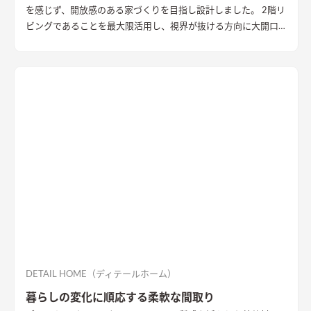
を感じず、開放感のある家づくりを目指し設計しました。 2階リ
ビングであることを最大限活用し、視界が抜ける方向に大開口
を設置することで眺望を確保。 リビング・ダイニング上部を全
て勾配天井にすることで開放的な大空間作りました。 インテリ
アはブラックを随所に使うことで空間を引き締め、赤みのある
木目を広い面積に使うことで品の中に温かみのある空間ができ
ました。
DETAIL HOME（ディテールホーム）
暮らしの変化に順応する柔軟な間取り