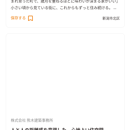
まれ育った町で、歳月を重ねるほどに味わいが深まる家がいい」
ルタープを掛けてガーデンテーブルをセットし、ウッドデッキ
小さい頃から見ている街に、これからもずっと住み続ける。 今
にクッションをはめると大きな屋外デッキラウンジが完成しま
の暮らしはもちろん、未来の暮らしにも配慮がしたい。 リビン
す。屋内と連続するこのスペースで、家族や仲の良い友人たちと
保存する
新潟市北区
グには、家族が集まり、ゆっくと過ごしたい。 余計な家具は置
大人数で野遊びを楽しめます。
かず、すっきりと暮らしたい そんなご夫婦がお暮しになるこち
らのお住まいは、未来と現在の暮らしに配慮した穏やかな住ま
いです。建ててから、5年後10年後。さらにその先もずっとご家
族が「いい家だな」と感じて頂ける家づくりをご提案しまし
た。
将来のため、1階に寝室を
ご夫婦が年を重ねた将来の為、ま
た日々の生活のしやすさの為に1階に寝室を設けました。家事や
暮らしの距離が最短で済む為、現在はもちろんご夫婦のみの生
活になっても階段を使わずに暮らす事ができます。 お子様のお
部屋を使うのは、10年以上も先の事。それまで1階で生活が成り
立っていた方が使いやすい。そして小学生、中学生、高校生、
大学生･･･お子様の成長や変化するライフスタイルに対応でき、
その時の家族の（使いやすい）に寄り添いました。
畳敷きのリ
ビング
一般的にフローリング敷きとするリビングを畳敷きにし
ました。少し小上がりにすることで、目線を合わせる事ができ、
株式会社 熊木建築事務所
様々な居場所で家族をつなぎます。そこからつながる家族だけの
中庭は、住宅密集地でも心の拠り所になるよう、室内と室外を