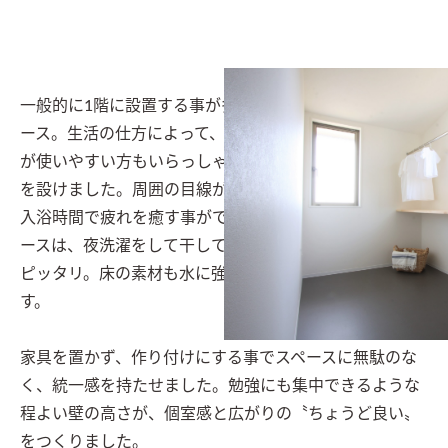
一般的に1階に設置する事が多い浴室、洗面、物干しスペ
ース。生活の仕方によって、実は寝室の近くにあった方
が使いやすい方もいらっしゃいます。浴室にも大きな窓
を設けました。周囲の目線が気にならず、のんびりした
入浴時間で疲れを癒す事ができます。大きな物干しスペ
ースは、夜洗濯をして干しておきたい生活リズムの方に
ピッタリ。床の素材も水に強い素材をしようしていま
す。

家具を置かず、作り付けにする事でスペースに無駄のな
く、統一感を持たせました。勉強にも集中できるような
程よい壁の高さが、個室感と広がりの〝ちょうど良い〟
をつくりました。