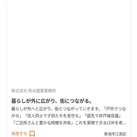
手伝いして」が言いやすい。センターリビングのある暮らし
は、家族が自然につながり、会話も弾みます。
突き当りがない。
使いやすい。
玄関脇の大きな土間スペースは来客動線と生活動
線を場面に合わせて使い分けることができます。行き止まりのな
い、回遊できる動線は使い方を固定せずに生活の場面に合わせ
てつかう事ができます。 すっきりと暮らすためにも、用途別の
収納を使い分けて、美しく便利に暮らす。 暮らし方は、家族の
成長とともに変わるもの。だからライフスタイルの変化に対応
できるきめ細かな収納があると便利。玄関脇にはシューズロー
ゼット。玄関脇からつながるウォークスルークローゼットは、
帰宅してからリビングに入ることなく着替えができるので、花粉
やほこり、ウィルスを生活空間に持ち込むことを防げます。 忙
しい朝の支度もスピーディに。わざわざ2階へ行かなくても1階
株式会社 熊木建築事務所
で完結できます。
おもてなしの庭・たっぷりしまえる収納。
外部
収納には、ガーデニング用品やバーベキューの道具、他にもタ
暮らしが外に広がり、街につながる。
イヤやスコップなどの季節の道具を収納することでスッキリ便
暮らしが外へと広がり、街とつながっていきます。
「戸外でつな
利に暮らすことができます。建物と一体化して作る事で、外観も
がる」「住人同士で子供たちを見守る」「庭先で井戸端会議」
美しくどっしりと落ち着いたデザインになります。取り出しやす
「ご近所さんと豊かな時間を共有」これを実現できるLDKを考
い収納の為、休日はリビングとつながるウッドデッキのスペー
えました。キッチン〜ダイニング〜アウトドアリビング〜道
保存する
スで、気軽にバーベキューもできます。お家時間を充実させ、外
新潟市江南区