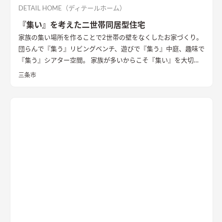
DETAIL HOME（ディテールホーム）
『集い』を考えた二世帯同居型住宅
家族の集い場所を作ることで2世帯の壁をなくしたお家づくり。
団らんで『集う』リビングベンチ、遊びで『集う』中庭、趣味で
『集う』シアター空間。 家族が多いからこそ『集い』を大切に
したお家になっています。
三条市