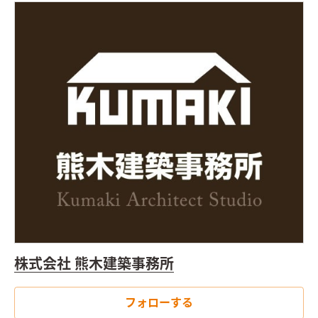
ます。 「来客が多いので、家族だけの空間と分けたい」 リビン
グを通らず、和室へ直行できます。玄関で使い分ける事ができる
ので、急な来客にもプライバシーを守りつつ、安心して案内でき
ます。
２階に設けた洗面と物干しスペース。
一般的に1階に設置
する事が多い浴室、洗面、物干しスペース。生活の仕方によっ
て、実は寝室の近くにあった方が使いやすい方もいらっしゃいま
す。浴室にも大きな窓を設けました。周囲の目線が気にならず、
のんびりした入浴時間で疲れを癒す事ができます。大きな物干し
スペースは、夜洗濯をして干しておきたい生活リズムの方にピ
ッタリ。床の素材も水に強い素材をしようしています。 家具を
置かず、作り付けにする事でスペースに無駄のなく、統一感を持
たせました。勉強にも集中できるような程よい壁の高さが、個
室感と広がりの〝ちょうど良い〟をつくりました。
住む人の人
柄を感じるような優しい外観。
街の景色にとけ込み、さり気な
い佇まいは歳月を重ねるほどに、味わいが深まります。外はみん
なのために、内は自分達のために。そんな気持ちや配慮が感じ
株式会社 熊木建築事務所
られる工夫をしました。
フォローする