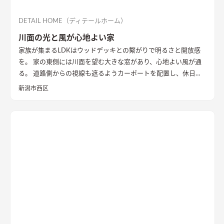
DETAIL HOME（ディテールホーム）
川面の光と風が心地よい家
家族が集まるLDKはウッドデッキとの繋がりで明るさと開放感
を。 家の東側には川面を望む大きな窓があり、心地よい風が通
る。 道路側からの視線も遮るようカーポートを配置し、休日に
は気心のしれた友人を招きウッドデッキでBBQ。 お酒を飲みな
新潟市西区
がら語らい、泊まっていけるようゲストルームも配置した。 水
回りの動線は家族・友人も気兼ねなく使えるようこだわり、各所
に収納を配置し片付けやすい工夫ができた。 開放感や収納計画
など見どころが詰まったお家となりました。
エコカラットと間
接照明でおしゃれな玄関
家の顔になる玄関には、間接照明を当
てた新柄エコカラット/ディニタを採用。採光も踏まえ窓も設置
した。
間接照明で映えるアクセントウォール
木目が好きなお施
主様が選んだレッドシダーの木パネル。間接照明を当てると陰
影が映えるデザイン。
ロールスクリーンで仕切れるゲストルーム
奥の空間はロールスクリーンで仕切れるゲストルーム。フロー
リングにすることで普段は広々リビングになる。キッチンとダ
イニングはカフェのような雰囲気を演出。