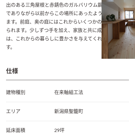
出のある三角屋根と赤錆色のガルバリウム鋼板が、新築
でありながら以前からこの場所にあったようにさえ感じ
ます。前庭、奥の庭にはこれからいくつかの木々が植え
られます。少しずつ手を加え、家族と共に成長する庭
は、これからの暮らしに豊かさを与えてくれるはずで
す。
仕様
建物種別
在来軸組工法
エリア
新潟県
聖籠町
延床面積
29坪