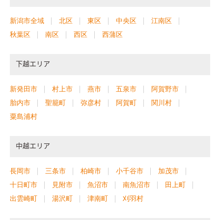
新潟市全域
北区
東区
中央区
江南区
秋葉区
南区
西区
西蒲区
下越エリア
新発田市
村上市
燕市
五泉市
阿賀野市
胎内市
聖籠町
弥彦村
阿賀町
関川村
粟島浦村
中越エリア
長岡市
三条市
柏崎市
小千谷市
加茂市
十日町市
見附市
魚沼市
南魚沼市
田上町
出雲崎町
湯沢町
津南町
刈羽村