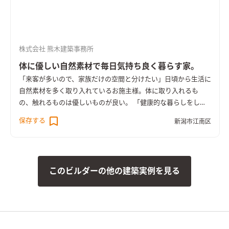
きな窓から臨む緑豊かな庭は家族団らんのひと時を豊かにする
工夫のひとつです。
奇をてらわず、街にとけこむ、さり気ない佇
まい。
まるでずっとここに建っていたかのような、風景にとけ
こむデザインはお施主様の生き方や人柄を感じさせます。家の外
株式会社 熊木建築事務所
観はお施主様だけでなく、その街で暮らすご近所の方の物でも
あります。優しさを感じるさり気ないデザインは、あきがこない
体に優しい自然素材で毎日気持ち良く暮らす家。
と共に街にも愛されるデザインです。
「来客が多いので、家族だけの空間と分けたい」
日頃から生活に
自然素材を多く取り入れているお施主様。体に取り入れるも
の、触れるものは優しいものが良い。 「健康的な暮らしをした
い」「あたたかく、じめじめしない心地良い生活がしたい」
保存する
新潟市江南区
「家族はもちろん、一緒に暮らすペットにも快適に暮らしても
らいたい」 そんなご家族の想いから家づくりが始まりました。
漆喰壁、珪藻土壁、天然無垢の床。上質な素材を選び、健康的
な暮らしをご提案しました。料理やペット等生活の匂いがする
このビルダーの他の建築実例を見る
リビングには漆喰壁を選び、消臭効果と調湿効果でカラッとし
た空間になりました。床は裸足でもひんやりせずさらさらに過
ごせるよう赤松を選びました。また、山が見え風が通る素敵な
敷地を活かし窓の設計にもこだわり設置しました。外と中がゆ
るやかにつながり、外の空間すらリビングの一部のように過ごせ