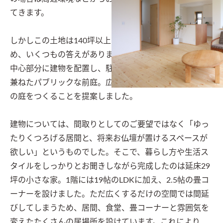
てきます。

しかしこの土地は140坪以上と広くL型のような形のた
め、いくつもの答えがあります。そこで設計士は、L型の
中心部分に建物を配置し、駐車スペース・アプローチを
兼ねたパブリックな前庭。広々遊べるプライベートな奥
の庭をつくることを提案しました。

建物については、間取りとしてのご要望ではなく「ゆっ
たりくつろげる居間と、将来お仏壇が置けるスペースが
欲しい」というものでした。そこで、暮らし方や生活ス
タイルをしっかりとお聞きしながら完成したのは延床29
坪の小さな家。1階には19帖のLDKに加え、2.5帖の畳コ
ーナーを設けました。ただ広くするだけの空間では間延
びしてしまうため、居間、食堂、畳コーナーと雰囲気を
変えたたくさんの居場所を設けています。これにより、