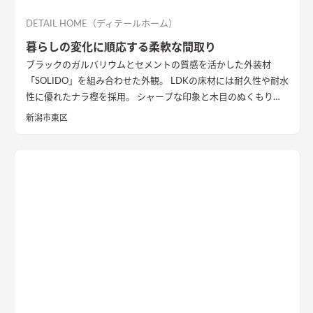
DETAIL HOME（ディテールホーム）
暮らしの変化に順応する柔軟な間取り
ブラックのガルバリウムとセメントの質感を活かした外装材
「SOLIDO」を組み合わせた外観。 LDKの床材には耐久性や耐水
性に優れたナラ樫を採用。 シャープな印象と木目のぬくもりが
調和した飽きのこない空間デザインに仕上げました。 リビング
新潟市東区
の勾配天井には格子と間接照明をあしらいました。 玄関ポーチ
はヘキサゴンスタイルに。 懐かしさと新しさを兼ね備えた個性
的なデザインが魅力の住まい。
質感を活かした外装材
「SOLIDO」を組み合わせた外観
ブラックのガルバリウム鋼板と
セメントの質感を活かした外装材「SOLIDO」を組み合わせた立
体的な外観。シンボルツリーはハナミズキ
シャープな印象と木
目のぬくもりが調和したLDK
和室と隣接したLDK。シャープな
印象と木目のぬくもりが調和した飽きのこない空間デザイン。
LDKの床材に耐久性や耐水性に優れたナラ樫を採用。
セメント
の質感が重厚感のあるキッチン
キッチン背面にも外壁と同じ
「SOLIDO」を施工。セメントの質感が重厚感を演出