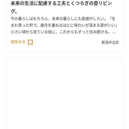
主役になることを意識しています。
かわいさとモダン
エクステ
未来の生活に配慮する工夫とくつろぎの畳リビン
リアについては“小さなこの家だって街の風景の一部となる”とい
グ。
う事を考慮して、できるだけ普通に。そして、ちょっとかわい
今の暮らしはもちろん、未来の暮らしにも配慮がしたい。
「生
く、ちょっとモダンに仕立てました。 スノーピークのオリジナ
まれ育った町で、歳月を重ねるほどに味わいが深まる家がいい」
ルタープを掛けてガーデンテーブルをセットし、ウッドデッキ
小さい頃から見ている街に、これからもずっと住み続ける。 今
にクッションをはめると大きな屋外デッキラウンジが完成しま
の暮らしはもちろん、未来の暮らしにも配慮がしたい。 リビン
す。屋内と連続するこのスペースで、家族や仲の良い友人たちと
保存する
新潟市北区
グには、家族が集まり、ゆっくと過ごしたい。 余計な家具は置
大人数で野遊びを楽しめます。
かず、すっきりと暮らしたい そんなご夫婦がお暮しになるこち
らのお住まいは、未来と現在の暮らしに配慮した穏やかな住ま
いです。建ててから、5年後10年後。さらにその先もずっとご家
族が「いい家だな」と感じて頂ける家づくりをご提案しまし
た。
将来のため、1階に寝室を
ご夫婦が年を重ねた将来の為、ま
た日々の生活のしやすさの為に1階に寝室を設けました。家事や
暮らしの距離が最短で済む為、現在はもちろんご夫婦のみの生
活になっても階段を使わずに暮らす事ができます。 お子様のお
部屋を使うのは、10年以上も先の事。それまで1階で生活が成り
立っていた方が使いやすい。そして小学生、中学生、高校生、
大学生･･･お子様の成長や変化するライフスタイルに対応でき、
その時の家族の（使いやすい）に寄り添いました。
畳敷きのリ