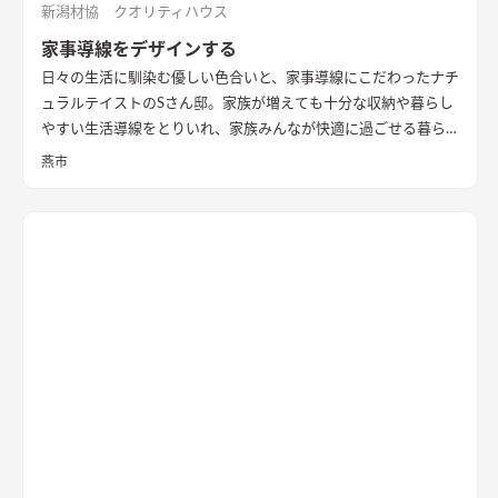
新潟材協 クオリティハウス
家事導線をデザインする
日々の生活に馴染む優しい色合いと、家事導線にこだわったナチ
ュラルテイストのSさん邸。家族が増えても十分な収納や暮らし
やすい生活導線をとりいれ、家族みんなが快適に過ごせる暮ら
しを実現させました。キッチンを中心に１階をぐるっと１周出
燕市
来るように全体を繋げ、掃除や洗濯、料理などの家事の負担を軽
減できるようプランをしました。