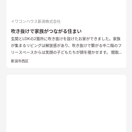
イワコンハウス新潟株式会社
吹き抜けで家族がつながる住まい
玄関とLDKの2箇所に吹き抜けを設けたお家ができました。家族
が集まるリビングは解放感があり、吹き抜けで繋がる中二階のフ
リースペースからは笑顔の子どもたちが顔を覗かせます。 間取
りは家事のしやすさを考え、キッチンから各お部屋への動線が
新潟市西区
短くなるように設計しました。天然石と無垢材で造作した無添
加住宅オリジナルキッチンや洗面台、無垢の室内建具などは、
漆喰壁や無垢フローリングとの相性もバッチリ。 室内全体に統
一感があり、優しく温かみを感じられます。