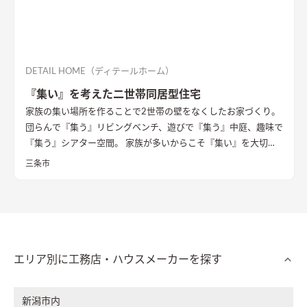
DETAIL HOME（ディテールホーム）
『集い』を考えた二世帯同居型住宅
家族の集い場所を作ることで2世帯の壁をなくしたお家づくり。
団らんで『集う』リビングベンチ、遊びで『集う』中庭、趣味で
『集う』シアター空間。 家族が多いからこそ『集い』を大切に
したお家になっています。
三条市
エリア別に工務店・ハウスメーカーを探す
新潟市内