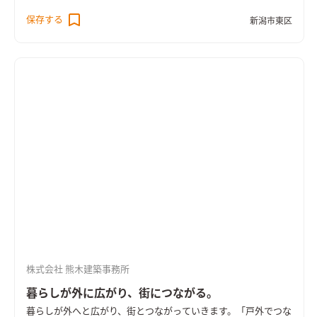
場所が住まいの中心にあるからいつも家族の姿や動きが感じら
保存する
新潟市東区
れる。大きく広がりのある窓や天窓を設置し、昼間でも心地よ
い明るいリビングが完成しました。忙しいときも「ちょっとお
手伝いして」が言いやすい。センターリビングのある暮らし
は、家族が自然につながり、会話も弾みます。
突き当りがない。
使いやすい。
玄関脇の大きな土間スペースは来客動線と生活動
線を場面に合わせて使い分けることができます。行き止まりのな
い、回遊できる動線は使い方を固定せずに生活の場面に合わせ
てつかう事ができます。 すっきりと暮らすためにも、用途別の
収納を使い分けて、美しく便利に暮らす。 暮らし方は、家族の
成長とともに変わるもの。だからライフスタイルの変化に対応
できるきめ細かな収納があると便利。玄関脇にはシューズロー
ゼット。玄関脇からつながるウォークスルークローゼットは、
帰宅してからリビングに入ることなく着替えができるので、花粉
やほこり、ウィルスを生活空間に持ち込むことを防げます。 忙
しい朝の支度もスピーディに。わざわざ2階へ行かなくても1階
株式会社 熊木建築事務所
で完結できます。
おもてなしの庭・たっぷりしまえる収納。
外部
収納には、ガーデニング用品やバーベキューの道具、他にもタ
暮らしが外に広がり、街につながる。
イヤやスコップなどの季節の道具を収納することでスッキリ便
暮らしが外へと広がり、街とつながっていきます。
「戸外でつな