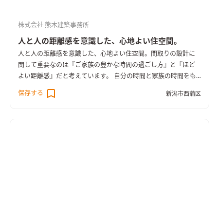
ビング
一般的にフローリング敷きとするリビングを畳敷きにし
ました。少し小上がりにすることで、目線を合わせる事ができ、
株式会社 熊木建築事務所
様々な居場所で家族をつなぎます。そこからつながる家族だけの
中庭は、住宅密集地でも心の拠り所になるよう、室内と室外を
人と人の距離感を意識した、心地よい住空間。
あいまいな関係でつなぎました。
人と人の距離感を意識した、心地よい住空間。
間取りの設計に
関して重要なのは『ご家族の豊かな時間の過ごし方』と『ほど
よい距離感』だと考えています。 自分の時間と家族の時間をも
っと豊かに過ごしたい。 仕事に家事に忙しい毎日に、ゆったり
保存する
新潟市西蒲区
過ごせるゆとりが欲しい。 趣味の時間もそれぞれ大切にしたい
けれど、家族みんなで集う時間が欲しい。 同時に進行していく
家事をスムーズにこなして、自分をケアする時間が欲しい。 こ
んな想いに答えたお家です。 ご夫婦とお母様がお暮らしになる
こちらのお住まいは、それぞれが趣味に没頭できるようプライ
ベートスペースを確保するとともに、効率的に家事ができるよ
う工夫を凝らしています。
玄関と土間続きの食品庫からキッチン
へのスムーズな動線。
リビングの暖気を取り込むことのできる
専用の物干室には外干しができるように屋根付きのウッドデッ
キを併設しています。家事の効率化を図ることで、時間のゆとり
がうまれます。自然素材をふんだんに使用したリビング、その大