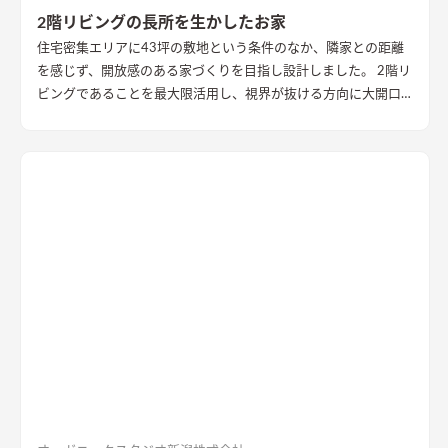
2階リビングの長所を生かしたお家
住宅密集エリアに43坪の敷地という条件のなか、隣家との距離
を感じず、開放感のある家づくりを目指し設計しました。 2階リ
ビングであることを最大限活用し、視界が抜ける方向に大開口
を設置することで眺望を確保。 リビング・ダイニング上部を全
て勾配天井にすることで開放的な大空間作りました。 インテリ
アはブラックを随所に使うことで空間を引き締め、赤みのある
木目を広い面積に使うことで品の中に温かみのある空間ができ
ました。