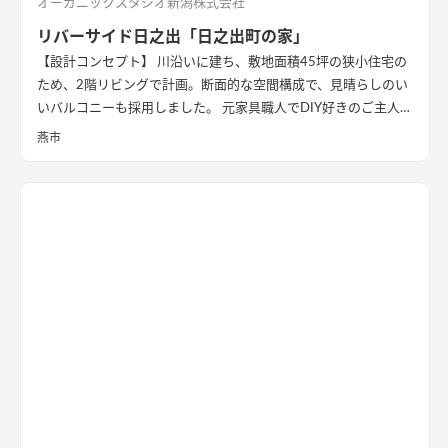
オーガニックスタジオ新潟株式会社
リバーサイド日之出「日之出町の家」
【設計コンセプト】 川沿いに建ち、敷地面積45坪の狭小住宅の
ため、2階リビングで計画。断面的な空間構成で、見晴らしのい
いバルコニーも採用しました。 元家具職人でDIY好きのご主人の
ため、内部でも作業ができるように広めの土間があります。 外
燕市
壁の塗装や寝室、ダイニングの壁面塗装もDIYで仕上げ、愛情た
っぷりの家になりました。 【外観・内部空間】 特徴的な屋根形
状で、外観はこれまでの施工事例にないカラーコーディネートに
なっています。 内部空間は木質感を抑えた仕様で、ベンチソフ
ァーやトイレのクロスなどに使用したグリーンのカラーもポイ
ントに。 1階は寝室や個室など落ち着いた空間、2階は開放的な
リビングダイニング、ロフトの畳コーナーには、ちょっとした作
業ができるカウンターデスクがあったりと、コンパクトながらも
多様な居場所を作りこんでいます。 【性能】 耐震等級 2以上
Q値 1.05 UA値 0.32 暖房負荷 30.2 冷房負荷 12.1 空調方
式 ダクトエアコン方式