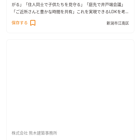
利に暮らすことができます。建物と一体化して作る事で、外観も
がる」「住人同士で子供たちを見守る」「庭先で井戸端会議」
美しくどっしりと落ち着いたデザインになります。取り出しやす
「ご近所さんと豊かな時間を共有」これを実現できるLDKを考
い収納の為、休日はリビングとつながるウッドデッキのスペー
えました。キッチン〜ダイニング〜アウトドアリビング〜道
保存する
スで、気軽にバーベキューもできます。お家時間を充実させ、外
新潟市江南区
路・公園、暮らしが外へと広がり、街とつながっていきます。
に出かけしなくても家で特別な休日を過ごす事ができます。
一方で、リビングは窓を小さくして落ち着いた雰囲気にしていま
す。ワンルームのLDKに異なる明るさの場所設けることで、その
時の住まい手の感情やシーンによってたくさんの居場所が選べ
ます。 「緑豊かな街」になるように、この家では３つの庭を設
けています。それぞれに趣の異なった樹木を植えて四季を楽しみ
ます。アウトドアリビングには雑木のコナラとカツラを、アプロ
ーチ脇の前庭にはハーブ類とオリーブを。洗面前の朝の庭には
幹の美しいシラカバを植えています。時間の経過とともに成長す
る緑が楽しみです。
大切にしたのは距離感です。
ワンルームのL
DKに対面キッチンの場合、丸見えになりすぎてしまい、互いに
気を遣いあう事もあります。そこで、キッチンの脇に壁を設け、
リビング側に意図的に死角をつくっています。人の“距離感”は大
切です。 そして、インテリアは住まい手の個性や好みがしっか
りと活かせるよう、クセの少ないシンプルなしつらえとなって
株式会社 熊木建築事務所
います。住まい手と、家具とファニチャー、ファブリックたちが