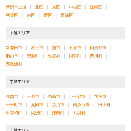
新潟市全域
北区
東区
中央区
江南区
秋葉区
南区
西区
西蒲区
下越エリア
新発田市
村上市
燕市
五泉市
阿賀野市
胎内市
聖籠町
弥彦村
阿賀町
関川村
粟島浦村
中越エリア
長岡市
三条市
柏崎市
小千谷市
加茂市
十日町市
見附市
魚沼市
南魚沼市
田上町
出雲崎町
湯沢町
津南町
刈羽村
上越エリア