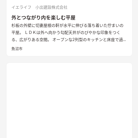
イエライフ 小出建設株式会社
外とつながり内を楽しむ平屋
杉板の外壁に切妻屋根の軒が水平に伸びる落ち着いた佇まいの
平屋。 ＬＤＫは外へ向かう勾配天井がのびやかな印象をつく
る、広がりある空間。 オープンな2列型のキッチンと床座で過ご
す畳敷きのリビングが隣り合い、料理をする時、食事の時、く
魚沼市
つろぐ時、いつも外とのつながりを感じながら暮らすことがで
きます。 畳に大きな円卓を置いて、料理をしながら人と集う時
間を楽しみたい。 そんな住まい手様の思いを叶えた住まいとな
りました。 無垢の一枚板を使った造作キッチンや左官仕上げの
壁、レッドシダーの天井など、素材の豊かな表情や手触りを感じ
られる内装も家の内に居心地を作り出しています。 断熱性能は
HEAT20 G2以上。 雪国の長く厳しい冬も家の内での暮らしを楽
しく、心地よく。 外を感じながら暮らす、あたたかな平屋の住
まいです。