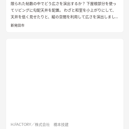
限られた帖数の中でどう広さを演出するか？ 下屋根部分を使っ
ゼットも1Fに計画し、ダイニングやキッチン・トイレと隣接し
てリビングに勾配天井を配置。 わざと和室を小上がりにして、
て計画することで、将来的に1Fのみで生活を完結できる空間構
天井を低く見せたりと、縦の空間を利用して広さを演出しまし
成とした。 これによって手を入れながら長期的に家族が住ま
た。
い、家族の想いや歴史が刻まれていく住宅になっていくことを
新発田市
意識した。
H.FACTORY／株式会社 橋本技建