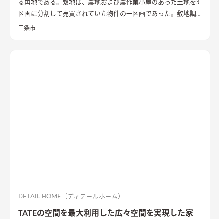
る角地である。敷地は、農地および農作業小屋のあった土地を3
区画に分割して売買されていた物件の一区画であった。敷地調
査の際、はじめはとても開けたのどかな場所という印象であっ
三条市
た。 しかし、残りの2区画のうちの一つは計画敷地の南面にあ
り、敷地面積もとても広い区画であったため、まずはいずれ建つ
であろう隣家のボリューム検討から始めることとした。 想定で
きるかぎりの最も悪条件になるボリューム検討をおこない、太
陽光シミュレーションや3Dパースなどにより、こちらの建物の
配置計画とボリューム検討や開口部の検討を重ねた。 すると、
南面からの直接的な採光を室内に取り入れることは難しかっ
た。南面に大きな庭を設け、その庭に対して開く案も検討した
が、隣家からの視線や隣家を望む風情の無い庭を設ける事に違
和感があった。
そこで、公園に面した東の道路側に光庭をしつら
え、その庭を玄関・キッチン・洗面脱衣室でコの字に取り囲
み、廊下やデッキでつながることで、庭を中心に家族の動線が周
ることを意図した。また、南面も直接的に採光は望めないが、
隣家の塀との間には少しゆとりがあったため、利用できないも
のかと考え、程よい光が注ぐ趣のある坪庭を配し、そこにリビ
DETAIL HOME（ディテールホーム）
ングを設けることで、まるで美術館にいるような心地よい上質な
TATEの空間を最大利用した広々空間を実現した家
空間に仕立て上げた。
内部構成では、寝室・ファミリークロー