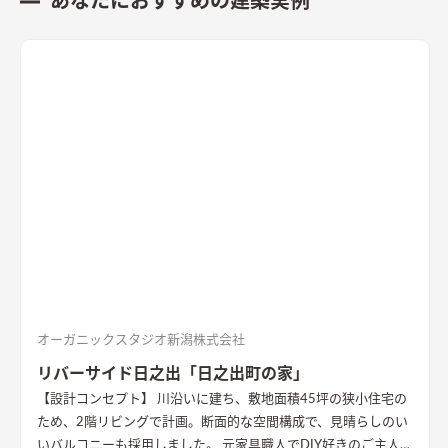
あなたにおすすめの建築実例
オーガニックスタジオ新潟株式会社
リバーサイド日之出「日之出町の家」
【設計コンセプト】 川沿いに建ち、敷地面積45坪の狭小住宅の
ため、2階リビングで計画。断面的な空間構成で、見晴らしのい
いバルコニーも採用しました。 元家具職人でDIY好きのご主人の