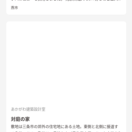
ため、内部でも作業ができるように広めの土間があります。 外
燕市
壁の塗装や寝室、ダイニングの壁面塗装もDIYで仕上げ、愛情た
っぷりの家になりました。 【外観・内部空間】 特徴的な屋根形
状で、外観はこれまでの施工事例にないカラーコーディネートに
なっています。 内部空間は木質感を抑えた仕様で、ベンチソフ
ァーやトイレのクロスなどに使用したグリーンのカラーもポイ
ントに。 1階は寝室や個室など落ち着いた空間、2階は開放的な
リビングダイニング、ロフトの畳コーナーには、ちょっとした作
業ができるカウンターデスクがあったりと、コンパクトながらも
多様な居場所を作りこんでいます。 【性能】 耐震等級 2以上
Q値 1.05 UA値 0.32 暖房負荷 30.2 冷房負荷 12.1 空調方
式 ダクトエアコン方式
あかがわ建築設計室
対庭の家
敷地は三条市の郊外の住宅地にある土地。東側と北側に接道す