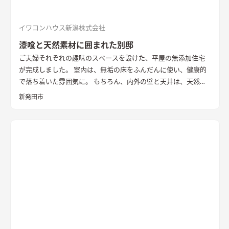
イワコンハウス新潟株式会社
漆喰と天然素材に囲まれた別邸
ご夫婦それぞれの趣味のスペースを設けた、平屋の無添加住宅
が完成しました。 室内は、無垢の床をふんだんに使い、健康的
で落ち着いた雰囲気に。 もちろん、内外の壁と天井は、天然素
材100％の無添加住宅オリジナル漆喰。 リビングの大きな窓か
新発田市
らは、季節ごとに表情を変える公園の木々を楽しむことができ
ます。