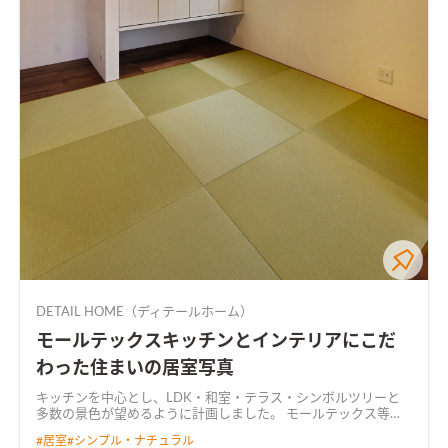
DETAIL HOME（ディテールホーム）
モールテックスキッチンとインテリアにこだ
わった住まいの居室写真
キッチンを中心とし、LDK・和室・テラス・シンボルツリーと
多数の景色が望めるように計画しました。 モールテックス等の
無機質な素材と温かみのある木材を基調として、落ち着いたカフ
#
居室
#
シンプル・ナチュラル
ェのような空間となりました。