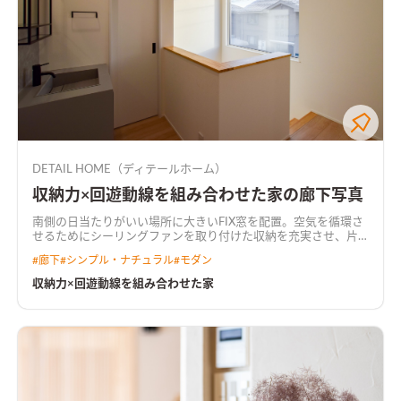
DETAIL HOME（ディテールホーム）
収納力×回遊動線を組み合わせた家の廊下写真
南側の日当たりがいい場所に大きいFIX窓を配置。空気を循環さ
せるためにシーリングファンを取り付けた
収納を充実させ、片
付ける場所に困らないように。 回遊動線を作り普段の生活をよ
#
廊下
#
シンプル・ナチュラル
#
モダン
り快適に。 LDK+畳コーナーは一体的に使えるよう設計し、家族
の憩いの場になるよう仕上げた。
折り上げ天井×間接照明で温か
収納力×回遊動線を組み合わせた家
みのあるLDKリビングの一角は折り上げ天井に間接照明をプラ
スして、より高さを強調できるようにデザインした。また、レッ
ドシダーを貼ることで温かみのある雰囲気のリビングになった
家族でくつろげる小上がりの畳スペースリビングと畳スペース
は隣接するように計画。畳スペースを小上がりにすることで座
ったときの目線の高さがソファーの座面の高さと近くなるので、
より家族のコミュニケーションが弾む