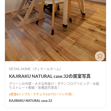
DETAIL HOME（ディテールホーム）
KAJIRAKU NATURAL case.32の居室写真
グリーンの外壁・大きな吹抜け・ダウンフロアリビング・水廻
りストレート動線・各種造作家具！
#
居室
#
シンプル・ナチュラル
#
フローリング(茶)
KAJIRAKU NATURAL case.32