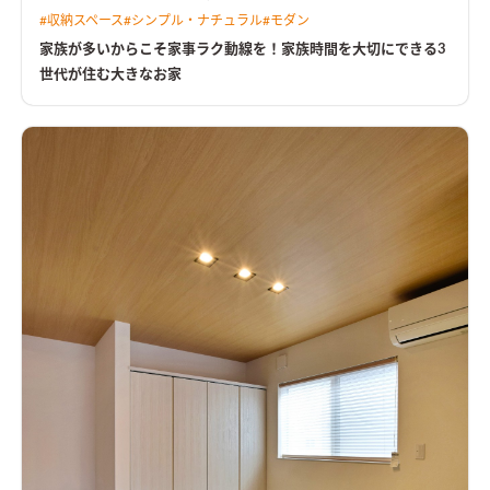
た。 また、洗面脱衣室の隣にサンルームを備えた家事ラク導線
#
収納スペース
#
シンプル・ナチュラル
#
モダン
は忙しい方・家族が多い方必見。 オープンハウスでも多くの方
からご好評を頂きました。 2階の子ども部屋をあえてコンパクト
家族が多いからこそ家事ラク動線を！家族時間を大切にできる3
にしてセカンドリビングを造ることにより、【家族時間】をたく
世代が住む大きなお家
さん作ることができるお家です。