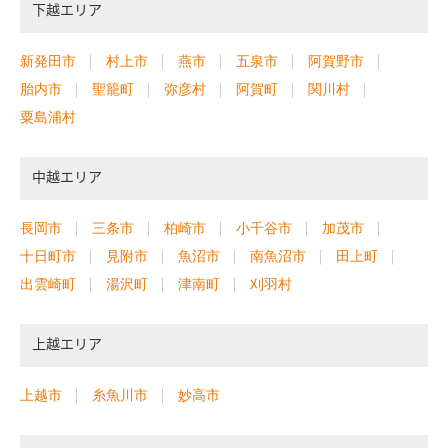
下越エリア
新発田市
村上市
燕市
五泉市
阿賀野市
胎内市
聖籠町
弥彦村
阿賀町
関川村
粟島浦村
中越エリア
長岡市
三条市
柏崎市
小千谷市
加茂市
十日町市
見附市
魚沼市
南魚沼市
田上町
出雲崎町
湯沢町
津南町
刈羽村
上越エリア
上越市
糸魚川市
妙高市