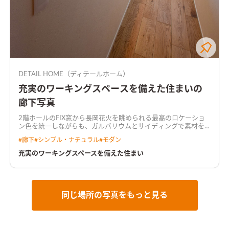
DETAIL HOME（ディテールホーム）
充実のワーキングスペースを備えた住まいの
廊下写真
2階ホールのFIX窓から長岡花火を眺められる最高のロケーショ
ン
色を統一しながらも、ガルバリウムとサイディングで素材を
変え表情をつけた外観。 リビングカウンターや書斎など仕事に
#
廊下
#
シンプル・ナチュラル
#
モダン
勉強に趣味に最適なワーキングスペースが充実。 より集中でき
るようにダークトーンで揃えました。 １Fには大型のファミリー
充実のワーキングスペースを備えた住まい
クローゼットなど収納もたっぷり備え、手洗いやニッチのアク
セントタイルにもこだわった住まい。
黒いタイルと間接照明が
アクセントのリビングLDK全体を見渡せるようにキッチンを配
置。明るい床に対して濃いめのグレーを差し色とし、空間を引
き締める。キッチンの上に木目のクロスを配し、間接照明によ
同じ場所の写真をもっと見る
りキッチンの天井に変化を加えた。
石目調の高級感あるキッチ
ン石目調のキッチンは高級感をもたらす。奥の扉からは水回りへ
とつながる。
照明が印象的なホテルライクなレストルーム1階ト
イレは広く計画。照明を１灯だけ配しホテルライクなレストル