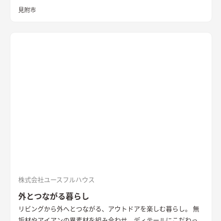
イメージして和室をつくっていただきました。 趣味スペースと
見附市
しっかり分かれているので、プライバシーが保たれていて安心で
す。
株式会社ユースフルハウス
外とつながる暮らし
リビングから外へとつながる、アウトドアを楽しむ暮らし。 無
垢材やアイアンの異素材を組み合わせ、ディテールにこだわっ