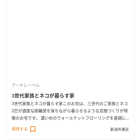
アーキレーベル
3世代家族とネコが暮らす家
3世代家族とネコが暮らす家
このお宅は、三世代のご家族とネコ
2匹が適度な距離感を保ちながら暮らせるような空間づくりが特
徴のお宅です。 濃いめのウォールナットフローリングを基調に
ダークカラーでまとめたインテリアに、ところどころにお施主
保存する
新潟市東区
様のアイディアや個性が光る、木質感多めの空間となりまし
た。