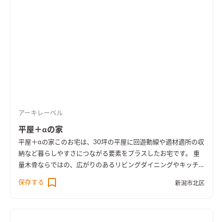
特徴のひとつです。
アーキレーベル
平屋＋αの家
平屋＋αの家
このお宅は、30坪の平屋に回遊動線や適材適所の収
納など暮らしやすさにつながる要素をプラスしたお宅です。 重
量木骨ならではの、広がりのあるリビングダイニングやキッチ
ンと一体に使えるお部屋など、限られた空間を無駄なく使えるよ
保存する
新潟市北区
うにしました。