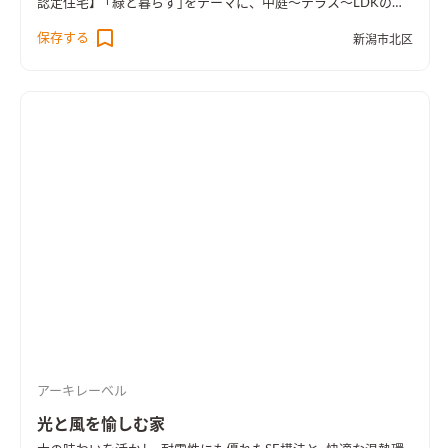
認定住宅】 ｢緑と暮らす｣をテーマに、中庭～テラス～LDKのつ
ながりをデザインしたお宅です。 窓からの眺めや2階の緑も楽し
保存する
新潟市北区
めるような開放感のある空間構成となっています。 また、オー
ダーキッチンや薪ストーブ、セカンドリビング、キャットウォー
クなど、おうち時間を楽しむ要素を取り込みました。ランドリー
動線や各所に設けた収納、家事動線上のマルチカウンターなど、
生活しやすい間取りも特徴です。
ダイニングキッチンの中央には
両側から使えるマルチカウンターを設置。家事動線上の作業台
としていろいろな使い方ができます。
グレー系でまとめた大屋根
の外観。白い木製サイディング壁は中庭を囲んでおり、外部から
の視線を遮る役目をしています。
ハンモックも楽しめる、テラス
と中庭。
屋根の勾配を活かして2階ホールとつながるリビング。
開放的な空間で、リビングにいながら2階の観葉植物も楽しめま
す。
リビングのコーナーは壁をグレーのペンキで仕上げ、収納や
飾り棚を造作しました。
リビングからの眺め。大開口サッシを
通して中庭の緑を楽しめます。薪ストーブ置場のタイルとテラス
のタイルを同じにして、外部とのつながりを演出しました。
ダイ
アーキレーベル
ニングキッチンからもテラスへ出られるようにしました。中庭
を眺めながら食事を楽しめる空間になっています。
2階ホールに
光と風を愉しむ家
は、大きな窓や本棚を設けました。セカンドリビングとしても