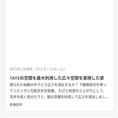
きるかぎりの最も悪条件になるボリューム検討をおこない、太
陽光シミュレーションや3Dパースなどにより、こちらの建物の
配置計画とボリューム検討や開口部の検討を重ねた。 すると、
南面からの直接的な採光を室内に取り入れることは難しかっ
た。南面に大きな庭を設け、その庭に対して開く案も検討した
が、隣家からの視線や隣家を望む風情の無い庭を設ける事に違
和感があった。
そこで、公園に面した東の道路側に光庭をしつら
え、その庭を玄関・キッチン・洗面脱衣室でコの字に取り囲
み、廊下やデッキでつながることで、庭を中心に家族の動線が周
ることを意図した。また、南面も直接的に採光は望めないが、
隣家の塀との間には少しゆとりがあったため、利用できないも
のかと考え、程よい光が注ぐ趣のある坪庭を配し、そこにリビ
DETAIL HOME（ディテールホーム）
ングを設けることで、まるで美術館にいるような心地よい上質な
TATEの空間を最大利用した広々空間を実現した家
空間に仕立て上げた。
内部構成では、寝室・ファミリークロー
限られた帖数の中でどう広さを演出するか？ 下屋根部分を使っ
ゼットも1Fに計画し、ダイニングやキッチン・トイレと隣接し
てリビングに勾配天井を配置。 わざと和室を小上がりにして、
て計画することで、将来的に1Fのみで生活を完結できる空間構
天井を低く見せたりと、縦の空間を利用して広さを演出しまし
成とした。 これによって手を入れながら長期的に家族が住ま
た。
い、家族の想いや歴史が刻まれていく住宅になっていくことを
新発田市
意識した。