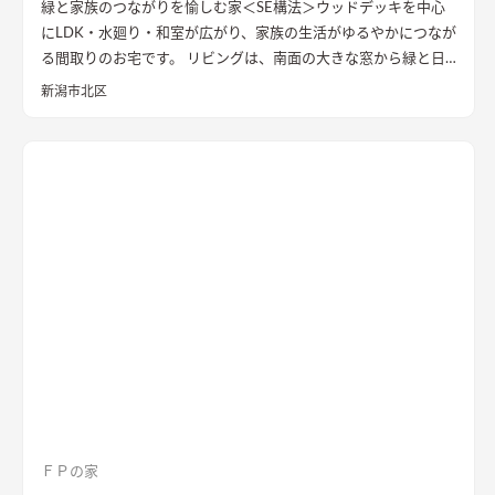
緑と家族のつながりを愉しむ家＜SE構法＞
ウッドデッキを中心
にLDK・水廻り・和室が広がり、家族の生活がゆるやかにつなが
る間取りのお宅です。 リビングは、南面の大きな窓から緑と日
差しをたっぷり取り入れられる開放的な空間で、多目的に使える
新潟市北区
長いベンチや植物を飾るオープン棚など、生活を楽しむアイテム
を設けました。 日常生活をよりスムーズにする生活動線・家事
動線の回遊性もこだわりの一つです。
落ち着いたブラウン系でま
とめた外観。
玄関まわりには自転車を置くスペースも用意しま
した。
ＦＰの家