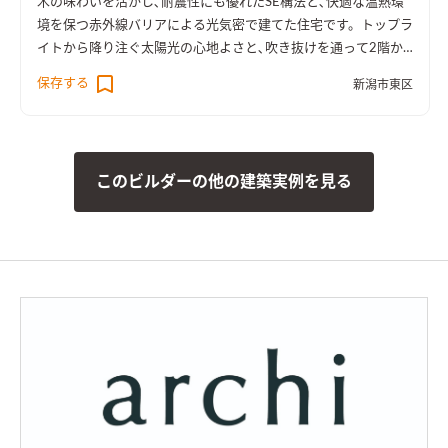
木の味わいを活かし､耐震性にも優れたSE構法と､快適な温熱環
利用できます。
テラス上部の軒をつくるために生まれた2階の空
境を保つ赤外線バリアによる光気密で建てた住宅です。トップラ
間。キャットウォークと呼んでいますが、窓からは中庭を見下
イトから降り注ぐ太陽光の心地よさと､吹き抜けを通って2階か
ろすこともできます。
趣味の自転車を楽しむためのスペース。壁
ら1階へ風が通る気持ちよさを感じられる住まいです。
保存する
面には有孔パネルを設置して、お気に入りのツールを飾れるよう
新潟市東区
にしました。
白と薄いグレーでまとめた洗面台。 手前のミラー
収納にはタオルや化粧道具を収納。
収納力のあるパントリー。
敷地内の母屋への動線を考慮して勝手口を設けました。収納棚
は棚板やバスケット引出などを自由に追加することができます。
このビルダーの他の建築実例を見る
脱衣室横のランドリースペース。外の物干しスペースへの出入
りもでき、ストレスフリーな空間になっています。
マグネットパ
ネルを設けた脱衣室。浴室の小物はこの壁に収納できます。タオ
ルやランドリー関連の道具も収納できる収納棚も造り付けまし
た。