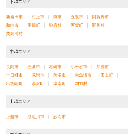
下越エリア
新発田市
村上市
燕市
五泉市
阿賀野市
胎内市
聖籠町
弥彦村
阿賀町
関川村
粟島浦村
中越エリア
長岡市
三条市
柏崎市
小千谷市
加茂市
十日町市
見附市
魚沼市
南魚沼市
田上町
出雲崎町
湯沢町
津南町
刈羽村
上越エリア
上越市
糸魚川市
妙高市