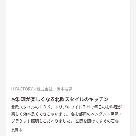
H.FACTORY／株式会社 橋本技建
お料理が楽しくなる北欧スタイルのキッチン
北欧スタイルのＬＤＫ、トリプルワイドＩＨで毎日のお料理が
楽しく効率良くできちゃいます。 各お部屋のペンダント照明・
ブラケット照明もこだわりました。 玄関を開けてすぐの石張り
壁も目をひきます
長岡市