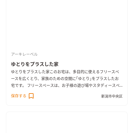
アーキレーベル
ゆとりをプラスした家
ゆとりをプラスした家
このお宅は、多目的に使えるフリースペ
ースを広くとり、家族のための空間に｢ゆとり｣をプラスしたお
宅です。 フリースペースは、お子様の遊び場やスタディースペ
ースとして、いずれはワンフロア生活のための寝室として、など
保存する
新潟市中央区
ライフスタイルの変化に応じて様々な用途に使えるようになっ
ています。 LDKやフリースペースのどこからでも庭の緑を楽し
める空間配置とし、庭とのつながりの中で｢ゆとり｣を感じられ
る設計としました。 また、ファミリー玄関を設けて帰宅や買い
物用を重視した動線計画や、充実したランドリールームなども