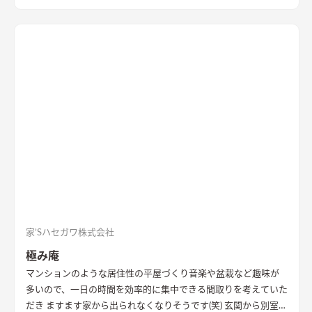
家’Sハセガワ株式会社
極み庵
マンションのような居住性の平屋づくり
音楽や盆栽など趣味が
多いので、一日の時間を効率的に集中できる間取りを考えていた
だき ますます家から出られなくなりそうです(笑) 玄関から別室を