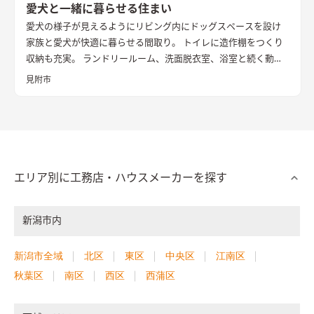
愛犬と一緒に暮らせる住まい
愛犬の様子が見えるようにリビング内にドッグスペースを設け
家族と愛犬が快適に暮らせる間取り。 トイレに造作棚をつくり
収納も充実。 ランドリールーム、洗面脱衣室、浴室と続く動線
にした事で家事もラクに。 リビングに間接照明採用し、シーン
見附市
に合わせて光色を調節お酒を飲む時は落ち着いた雰囲気の中で
いただきます。
エリア別に工務店・ハウスメーカーを探す
新潟市内
新潟市全域
北区
東区
中央区
江南区
秋葉区
南区
西区
西蒲区