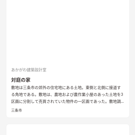
あかがわ建築設計室
対庭の家
敷地は三条市の郊外の住宅地にある土地。東側と北側に接道す
る角地である。敷地は、農地および農作業小屋のあった土地を3
区画に分割して売買されていた物件の一区画であった。敷地調
査の際、はじめはとても開けたのどかな場所という印象であっ
三条市
た。 しかし、残りの2区画のうちの一つは計画敷地の南面にあ
り、敷地面積もとても広い区画であったため、まずはいずれ建つ
であろう隣家のボリューム検討から始めることとした。 想定で