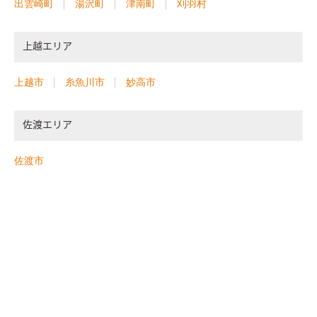
出雲崎町
湯沢町
津南町
刈羽村
上越エリア
上越市
糸魚川市
妙高市
佐渡エリア
佐渡市