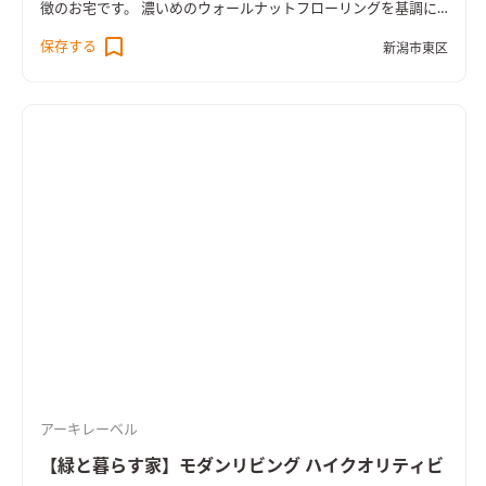
徴のお宅です。 濃いめのウォールナットフローリングを基調に
ダークカラーでまとめたインテリアに、ところどころにお施主
保存する
新潟市東区
様のアイディアや個性が光る、木質感多めの空間となりまし
た。
アーキレーベル
【緑と暮らす家】モダンリビング ハイクオリティビ