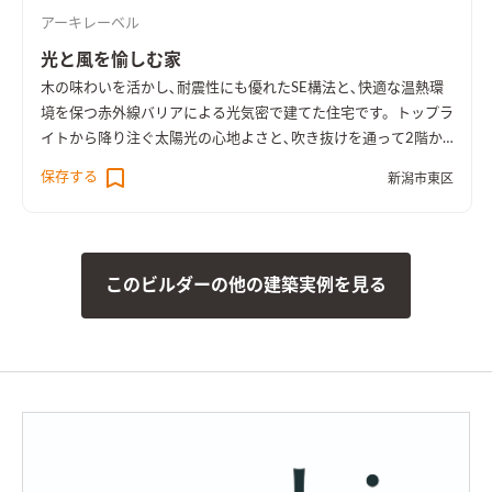
のタイルを同じにして、外部とのつながりを演出しました。
ダイ
アーキレーベル
ニングキッチンからもテラスへ出られるようにしました。中庭
を眺めながら食事を楽しめる空間になっています。
2階ホールに
光と風を愉しむ家
は、大きな窓や本棚を設けました。セカンドリビングとしても
木の味わいを活かし､耐震性にも優れたSE構法と､快適な温熱環
利用できます。
テラス上部の軒をつくるために生まれた2階の空
境を保つ赤外線バリアによる光気密で建てた住宅です。トップラ
間。キャットウォークと呼んでいますが、窓からは中庭を見下
イトから降り注ぐ太陽光の心地よさと､吹き抜けを通って2階か
ろすこともできます。
趣味の自転車を楽しむためのスペース。壁
ら1階へ風が通る気持ちよさを感じられる住まいです。
保存する
面には有孔パネルを設置して、お気に入りのツールを飾れるよう
新潟市東区
にしました。
白と薄いグレーでまとめた洗面台。 手前のミラー
収納にはタオルや化粧道具を収納。
収納力のあるパントリー。
敷地内の母屋への動線を考慮して勝手口を設けました。収納棚
は棚板やバスケット引出などを自由に追加することができます。
このビルダーの他の建築実例を見る
脱衣室横のランドリースペース。外の物干しスペースへの出入
りもでき、ストレスフリーな空間になっています。
マグネットパ
ネルを設けた脱衣室。浴室の小物はこの壁に収納できます。タオ
ルやランドリー関連の道具も収納できる収納棚も造り付けまし
た。