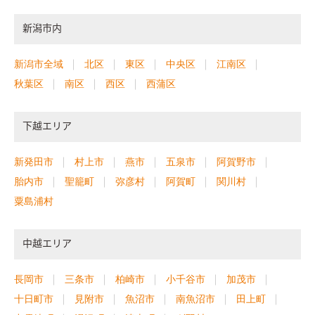
新潟市内
新潟市全域
北区
東区
中央区
江南区
秋葉区
南区
西区
西蒲区
下越エリア
新発田市
村上市
燕市
五泉市
阿賀野市
胎内市
聖籠町
弥彦村
阿賀町
関川村
粟島浦村
中越エリア
長岡市
三条市
柏崎市
小千谷市
加茂市
十日町市
見附市
魚沼市
南魚沼市
田上町