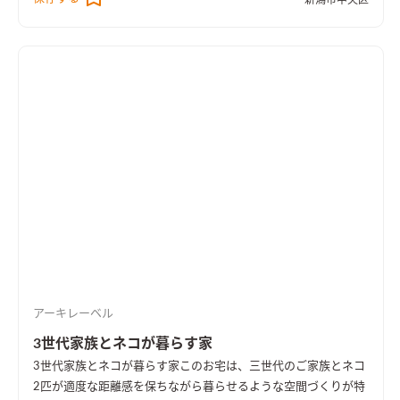
ライフスタイルの変化に応じて様々な用途に使えるようになっ
ています。 LDKやフリースペースのどこからでも庭の緑を楽し
める空間配置とし、庭とのつながりの中で｢ゆとり｣を感じられ
る設計としました。 また、ファミリー玄関を設けて帰宅や買い
物用を重視した動線計画や、充実したランドリールームなども
特徴のひとつです。
アーキレーベル
3世代家族とネコが暮らす家
3世代家族とネコが暮らす家
このお宅は、三世代のご家族とネコ
2匹が適度な距離感を保ちながら暮らせるような空間づくりが特