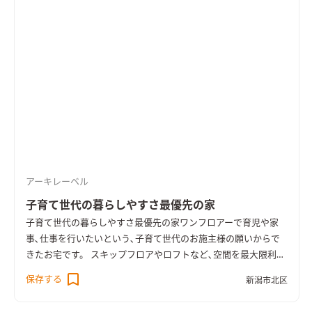
アーキレーベル
子育て世代の暮らしやすさ最優先の家
子育て世代の暮らしやすさ最優先の家
ワンフロアーで育児や家
事､仕事を行いたいという､子育て世代のお施主様の願いからで
きたお宅です。 スキップフロアやロフトなど､空間を最大限利用
しながら､ところどころに遊び要素を加えた､広がりある楽しい
保存する
新潟市北区
空間になりました。 親子で一緒に勉強する姿は､とてもほほえま
しいですね。