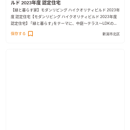
ルド 2023年度 認定住宅
【緑と暮らす家】モダンリビング ハイクオリティビルド 2023年
度 認定住宅
【モダンリビング ハイクオリティビルド 2023年度
認定住宅】 ｢緑と暮らす｣をテーマに、中庭～テラス～LDKのつ
ながりをデザインしたお宅です。 窓からの眺めや2階の緑も楽し
保存する
新潟市北区
めるような開放感のある空間構成となっています。 また、オー
ダーキッチンや薪ストーブ、セカンドリビング、キャットウォー
クなど、おうち時間を楽しむ要素を取り込みました。ランドリー
動線や各所に設けた収納、家事動線上のマルチカウンターなど、
生活しやすい間取りも特徴です。
ダイニングキッチンの中央には
両側から使えるマルチカウンターを設置。家事動線上の作業台
としていろいろな使い方ができます。
グレー系でまとめた大屋根
の外観。白い木製サイディング壁は中庭を囲んでおり、外部から
の視線を遮る役目をしています。
ハンモックも楽しめる、テラス
と中庭。
屋根の勾配を活かして2階ホールとつながるリビング。
開放的な空間で、リビングにいながら2階の観葉植物も楽しめま
す。
リビングのコーナーは壁をグレーのペンキで仕上げ、収納や
飾り棚を造作しました。
リビングからの眺め。大開口サッシを
通して中庭の緑を楽しめます。薪ストーブ置場のタイルとテラス