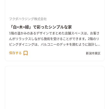
フクダハウジング株式会社
「白×木×緑」で彩ったシンプルな家
1階の温かみのあるデザインでまとめた店舗スペースは、お客さ
んがリラックスしながら施術を受けることができます。2階のリ
ビングダイニングは、バルコニーのデッキを囲むように設計し
たことで光が差し込みます。キッチンは、収納をパーテンション
保存する
新潟市東区
で隠すことにより、生活感を感じさせないつくりにしました。中
庭のオリーブの木が室内の至る所で見え、時間の流れがゆっく
り感じられる住まいです。