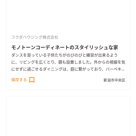
フクダハウジング株式会社
モノトーンコーディネートのスタイリッシュな家
ダンスを習っている子供たちがのびのびと練習が出来るよう
に、リビングを広くとり、鏡も設置しました。外からの視線を気
にせずに過ごせるダイニングは、庭に繋がっており、バーベキュ
ーを楽しむこともできます。ダイニングスペースには、カウンタ
保存する
新潟市中央区
ーを設けて、学習スペースや書斎としても利用できるように。内
外装はこだわりのブラックで統一しました。外観の金属サイデ
ィングやシックな内装がカッコよさをより一層引き立てていま
す。