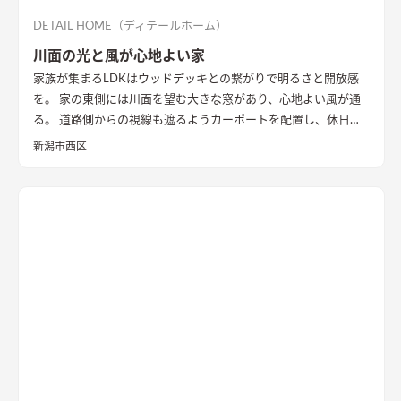
DETAIL HOME（ディテールホーム）
川面の光と風が心地よい家
家族が集まるLDKはウッドデッキとの繋がりで明るさと開放感
を。 家の東側には川面を望む大きな窓があり、心地よい風が通
る。 道路側からの視線も遮るようカーポートを配置し、休日に
は気心のしれた友人を招きウッドデッキでBBQ。 お酒を飲みな
新潟市西区
がら語らい、泊まっていけるようゲストルームも配置した。 水
回りの動線は家族・友人も気兼ねなく使えるようこだわり、各所
に収納を配置し片付けやすい工夫ができた。 開放感や収納計画
など見どころが詰まったお家となりました。
エコカラットと間
接照明でおしゃれな玄関
家の顔になる玄関には、間接照明を当
てた新柄エコカラット/ディニタを採用。採光も踏まえ窓も設置
した。
間接照明で映えるアクセントウォール
木目が好きなお施
主様が選んだレッドシダーの木パネル。間接照明を当てると陰
影が映えるデザイン。
ロールスクリーンで仕切れるゲストルーム
奥の空間はロールスクリーンで仕切れるゲストルーム。フロー
リングにすることで普段は広々リビングになる。キッチンとダ
イニングはカフェのような雰囲気を演出。