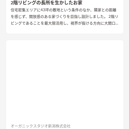
2階リビングの長所を生かしたお家
住宅密集エリアに43坪の敷地という条件のなか、隣家との距離
を感じず、開放感のある家づくりを目指し設計しました。 2階リ
ビングであることを最大限活用し、視界が抜ける方向に大開口
を設置することで眺望を確保。 リビング・ダイニング上部を全
て勾配天井にすることで開放的な大空間作りました。 インテリ
アはブラックを随所に使うことで空間を引き締め、赤みのある
木目を広い面積に使うことで品の中に温かみのある空間ができ
ました。
オーガニックスタジオ新潟株式会社