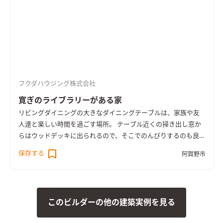
フクダハウジング株式会社
寛ぎのライブラリーがある家
リビングダイニングの大きなダイニングテーブルは、家族や友
人達と楽しい時間を過ごす場所。 テーブル近くの掃き出し窓か
らはウッドデッキに出られるので、そこでのんびりするのも良
し。 キッチンのダイニング側に貼った木が、暖かい雰囲気を与
保存する
阿賀野市
えてくれます。 2階には広いファミリースペースを確保し、家族
の蔵書がたっぷり収納できるライブラリーを設計しました。 外
の風景を眺めながらの読書タイムは寛ぎを与えてくれます。
このビルダーの他の建築実例を見る