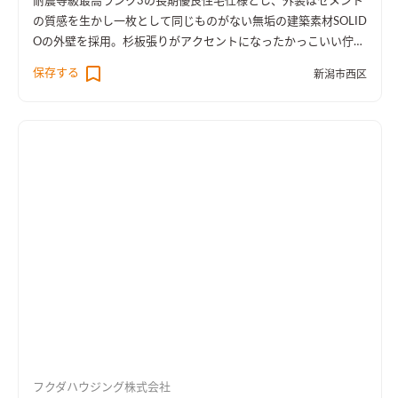
耐震等級最高ランク3の長期優良住宅仕様とし、外装はセメント
の質感を生かし一枚として同じものがない無垢の建築素材SOLID
Oの外壁を採用。杉板張りがアクセントになったかっこいい佇ま
いです。外観デザインの一部になった外部収納や、1階に設けた
保存する
新潟市西区
ファミリークロークなど収納スペースを充実させました。内装
はマツの無垢フローリングを採用し、グレーを基調に落ち着い
た雰囲気に仕上げています。
フクダハウジング株式会社