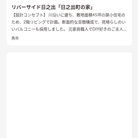
リバーサイド日之出「日之出町の家」
【設計コンセプト】 川沿いに建ち、敷地面積45坪の狭小住宅の
ため、2階リビングで計画。断面的な空間構成で、見晴らしのい
いバルコニーも採用しました。 元家具職人でDIY好きのご主人の
ため、内部でも作業ができるように広めの土間があります。 外
燕市
壁の塗装や寝室、ダイニングの壁面塗装もDIYで仕上げ、愛情た
っぷりの家になりました。 【外観・内部空間】 特徴的な屋根形
状で、外観はこれまでの施工事例にないカラーコーディネートに
なっています。 内部空間は木質感を抑えた仕様で、ベンチソフ
ァーやトイレのクロスなどに使用したグリーンのカラーもポイ
ントに。 1階は寝室や個室など落ち着いた空間、2階は開放的な
リビングダイニング、ロフトの畳コーナーには、ちょっとした作
業ができるカウンターデスクがあったりと、コンパクトながらも
多様な居場所を作りこんでいます。 【性能】 耐震等級 2以上
Q値 1.05 UA値 0.32 暖房負荷 30.2 冷房負荷 12.1 空調方
式 ダクトエアコン方式