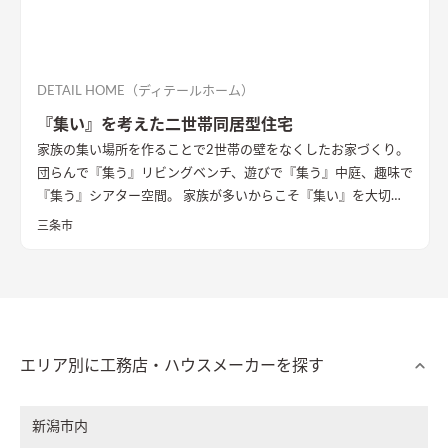
DETAIL HOME（ディテールホーム）
『集い』を考えた二世帯同居型住宅
家族の集い場所を作ることで2世帯の壁をなくしたお家づくり。
団らんで『集う』リビングベンチ、遊びで『集う』中庭、趣味で
『集う』シアター空間。 家族が多いからこそ『集い』を大切に
したお家になっています。
三条市
エリア別に工務店・ハウスメーカーを探す
新潟市内