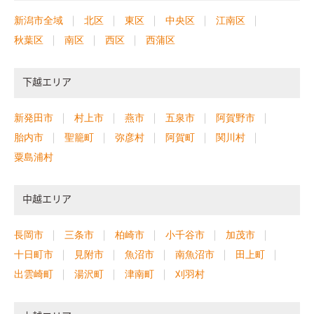
新潟市全域
北区
東区
中央区
江南区
秋葉区
南区
西区
西蒲区
下越エリア
新発田市
村上市
燕市
五泉市
阿賀野市
胎内市
聖籠町
弥彦村
阿賀町
関川村
粟島浦村
中越エリア
長岡市
三条市
柏崎市
小千谷市
加茂市
十日町市
見附市
魚沼市
南魚沼市
田上町
出雲崎町
湯沢町
津南町
刈羽村