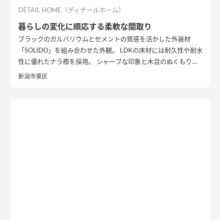
DETAIL HOME（ディテールホーム）
暮らしの変化に順応する柔軟な間取り
ブラックのガルバリウムとセメントの質感を活かした外装材
「SOLIDO」を組み合わせた外観。 LDKの床材には耐久性や耐水
性に優れたナラ樫を採用。 シャープな印象と木目のぬくもりが
調和した飽きのこない空間デザインに仕上げました。 リビング
新潟市東区
の勾配天井には格子と間接照明をあしらいました。 玄関ポーチ
はヘキサゴンスタイルに。 懐かしさと新しさを兼ね備えた個性
的なデザインが魅力の住まい。
質感を活かした外装材
「SOLIDO」を組み合わせた外観
ブラックのガルバリウム鋼板と
セメントの質感を活かした外装材「SOLIDO」を組み合わせた立
体的な外観。シンボルツリーはハナミズキ
シャープな印象と木
目のぬくもりが調和したLDK
和室と隣接したLDK。シャープな
印象と木目のぬくもりが調和した飽きのこない空間デザイン。
LDKの床材に耐久性や耐水性に優れたナラ樫を採用。
セメント
の質感が重厚感のあるキッチン
キッチン背面にも外壁と同じ
「SOLIDO」を施工。セメントの質感が重厚感を演出