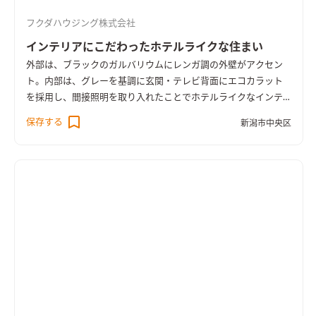
フクダハウジング株式会社
インテリアにこだわったホテルライクな住まい
外部は、ブラックのガルバリウムにレンガ調の外壁がアクセン
ト。内部は、グレーを基調に玄関・テレビ背面にエコカラット
を採用し、間接照明を取り入れたことでホテルライクなインテ
リアで統一しました。限られた敷地内を有効活用し、和室をな
保存する
新潟市中央区
くしたことでゆとりのあるLDKを確保しています。お洋服をたく
さんお持ちだったので、玄関・洗面脱衣室・主寝室それぞれに衣
類を収納できるスペースを設けました。