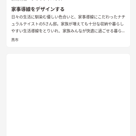
家事導線をデザインする
日々の生活に馴染む優しい色合いと、家事導線にこだわったナチ
ュラルテイストのSさん邸。家族が増えても十分な収納や暮らし
やすい生活導線をとりいれ、家族みんなが快適に過ごせる暮ら
しを実現させました。キッチンを中心に１階をぐるっと１周出
燕市
来るように全体を繋げ、掃除や洗濯、料理などの家事の負担を軽
減できるようプランをしました。