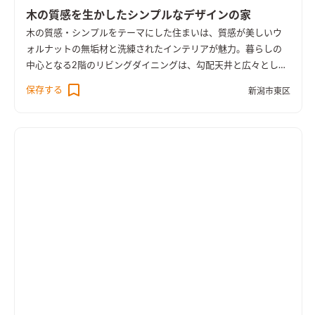
木の質感を生かしたシンプルなデザインの家
木の質感・シンプルをテーマにした住まいは、質感が美しいウ
ォルナットの無垢材と洗練されたインテリアが魅力。暮らしの
中心となる2階のリビングダイニングは、勾配天井と広々とした
バルコニーと繋げることでより開放的な空間になりました。デ
保存する
新潟市東区
ザイン性に優れたこだわりのキッチンが印象的で、空間を引き立
てるひとつのインテリアにもなっています。フロアのどこに居て
も視界が抜け、窓を開放すれば心地よい風と光が室内に入り、外
の風景を感じる事ができます。