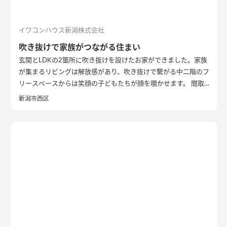
イワコンハウス新潟株式会社
吹き抜けで家族がつながる住まい
玄関とLDKの2箇所に吹き抜けを設けたお家ができました。家族
が集まるリビングは解放感があり、吹き抜けで繋がる中二階のフ
リースペースからは笑顔の子どもたちが顔を覗かせます。 間取
りは家事のしやすさを考え、キッチンから各お部屋への動線が
新潟市西区
短くなるように設計しました。天然石と無垢材で造作した無添
加住宅オリジナルキッチンや洗面台、無垢の室内建具などは、
漆喰壁や無垢フローリングとの相性もバッチリ。 室内全体に統
一感があり、優しく温かみを感じられます。