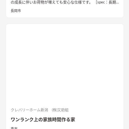
の成長に伴いお荷物が増えても安心な仕様です。 ［spec：長期
優良住宅、BELS評価書取得（★5）、耐震等級3］
長岡市
クレバリーホーム新潟 (株)又助組
ワンランク上の家族時間作る家
燕市