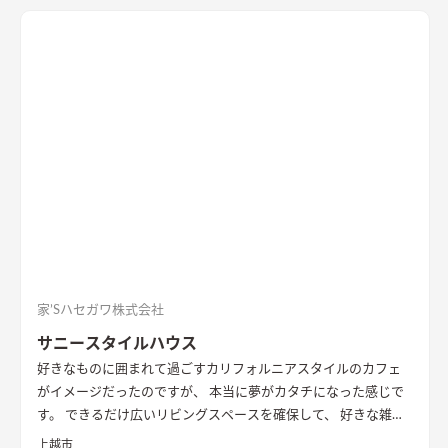
なります♪ 商品名【Andy寄棟 オーセンティック】
家’Sハセガワ株式会社
サニースタイルハウス
好きなものに囲まれて過ごす
カリフォルニアスタイルのカフェ
がイメージだったのですが、 本当に夢がカタチになった感じで
す。 できるだけ広いリビングスペースを確保して、 好きな雑貨
も飾れるのでいつも新鮮な気持ちで過ごせますね。
上越市