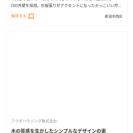
Oの外壁を採用。杉板張りがアクセントになったかっこいい佇ま
いです。外観デザインの一部になった外部収納や、1階に設けた
保存する
新潟市西区
ファミリークロークなど収納スペースを充実させました。内装
はマツの無垢フローリングを採用し、グレーを基調に落ち着い
た雰囲気に仕上げています。
フクダハウジング株式会社
木の質感を生かしたシンプルなデザインの家