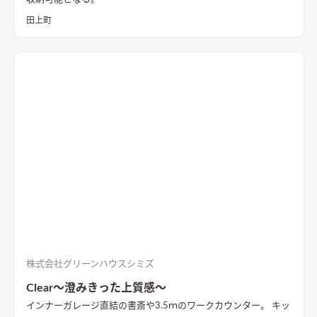
田上町
株式会社グリーンハウスシミズ
Clear～澄みきった上質感～
インナーガレージ直結の書斎や3.5ｍのワークカウンター。 キッ