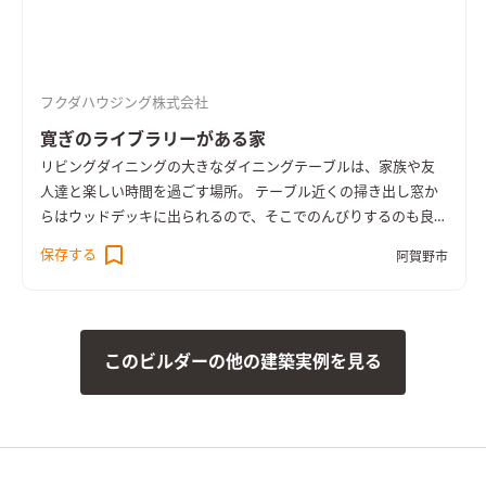
フクダハウジング株式会社
寛ぎのライブラリーがある家
リビングダイニングの大きなダイニングテーブルは、家族や友
人達と楽しい時間を過ごす場所。 テーブル近くの掃き出し窓か
らはウッドデッキに出られるので、そこでのんびりするのも良
し。 キッチンのダイニング側に貼った木が、暖かい雰囲気を与
保存する
阿賀野市
えてくれます。 2階には広いファミリースペースを確保し、家族
の蔵書がたっぷり収納できるライブラリーを設計しました。 外
の風景を眺めながらの読書タイムは寛ぎを与えてくれます。
このビルダーの他の建築実例を見る