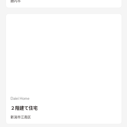
胎内市
ン横に配置し、空いた時間に趣味やPC作業、メイクルームとし
ても活用 していることも多いです☆ 家事室を設けることで洗濯
物をとりあず置いておいたり、収納スペースとして活用すること
も できるので急な来客の際も慌ててリビングを片付けることも
なくなります😊 ○ｳｫｰｸｲﾝｸﾛｰｾﾞｯﾄ ｳｫｰｸｲﾝｸﾛｰｾﾞｯﾄは近年とても
人気です！ たくさんの衣類やカバンなどを持っていても安心な
大容量の収納スペースが魅力です 季節ごとの衣類をまとめて収
納しておくことが出来るので、季節ごとの衣替えが とても楽に
なります。大容量収納なので家族の衣類も収納出来て便利です！
寝室にｳｫｰｸｲﾝｸﾛｰｾﾞｯﾄをつくると朝起きてすぐに着替えること
もできます。 ○玄関土間収納 玄関は家族や来客を招き入れる最
初の場所なので、スッキリした状態を保っていたいですよね 子
どもの汚れたおもちゃやスポーツ用品も閉まっておきたいなど
施主様のご要望にお応えして 土間収納を広めに設置しました☆
雨や雪の日には濡れた上着やスノーウエアなどを一時的に干す
Daiei Home
場としても使えます アイディア次第では、様々な物を収納・保
２階建て住宅
管することができる有効なスペースになっています 今後収納し
たいものがかわっても対応できるように、棚板の位置を簡単に
新潟市江南区
変えられる可動式の 棚をつけておくとより実用的な土間収納に