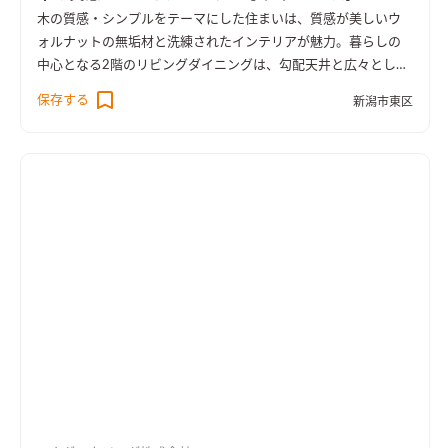
木の質感・シンプルをテーマにした住まいは、質感が美しいウ
ォルナットの無垢材と洗練されたインテリアが魅力。暮らしの
中心となる2階のリビングダイニングは、勾配天井と広々とした
バルコニーと繋げることでより開放的な空間になりました。デ
保存する
新潟市東区
ザイン性に優れたこだわりのキッチンが印象的で、空間を引き立
てるひとつのインテリアにもなっています。フロアのどこに居て
も視界が抜け、窓を開放すれば心地よい風と光が室内に入り、外
の風景を感じる事ができます。