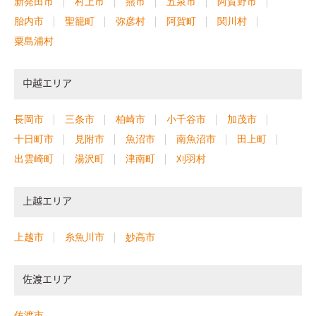
新発田市
村上市
燕市
五泉市
阿賀野市
胎内市
聖籠町
弥彦村
阿賀町
関川村
粟島浦村
中越エリア
長岡市
三条市
柏崎市
小千谷市
加茂市
十日町市
見附市
魚沼市
南魚沼市
田上町
出雲崎町
湯沢町
津南町
刈羽村
上越エリア
上越市
糸魚川市
妙高市
佐渡エリア
佐渡市