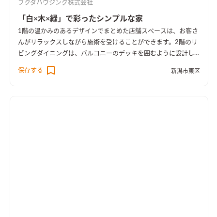
フクダハウジング株式会社
「白×木×緑」で彩ったシンプルな家
1階の温かみのあるデザインでまとめた店舗スペースは、お客さ
んがリラックスしながら施術を受けることができます。2階のリ
ビングダイニングは、バルコニーのデッキを囲むように設計し
たことで光が差し込みます。キッチンは、収納をパーテンション
保存する
新潟市東区
で隠すことにより、生活感を感じさせないつくりにしました。中
庭のオリーブの木が室内の至る所で見え、時間の流れがゆっく
り感じられる住まいです。