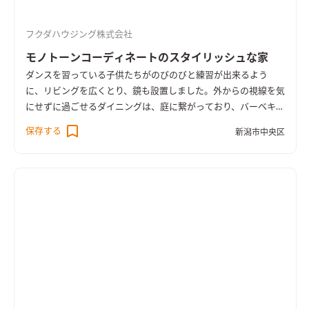
フクダハウジング株式会社
モノトーンコーディネートのスタイリッシュな家
ダンスを習っている子供たちがのびのびと練習が出来るよう
に、リビングを広くとり、鏡も設置しました。外からの視線を気
にせずに過ごせるダイニングは、庭に繋がっており、バーベキュ
ーを楽しむこともできます。ダイニングスペースには、カウンタ
保存する
新潟市中央区
ーを設けて、学習スペースや書斎としても利用できるように。内
外装はこだわりのブラックで統一しました。外観の金属サイデ
ィングやシックな内装がカッコよさをより一層引き立てていま
す。