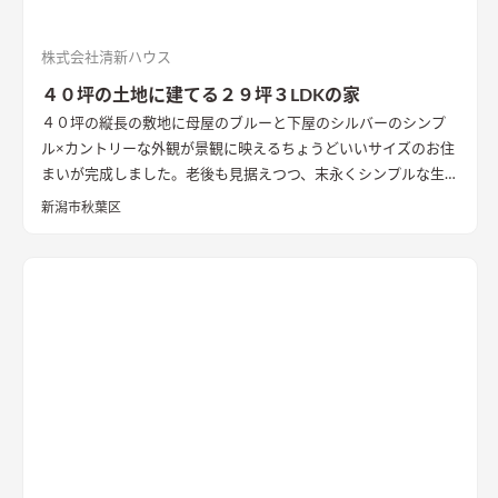
株式会社清新ハウス
４０坪の土地に建てる２９坪３LDKの家
４０坪の縦長の敷地に母屋のブルーと下屋のシルバーのシンプ
ル×カントリーな外観が景観に映えるちょうどいいサイズのお住
まいが完成しました。老後も見据えつつ、末永くシンプルな生活
をお過ごし頂けるシンプルコンパクトな２９坪の間取り。東か
新潟市秋葉区
ら西へ伸びる敷地と環境を活かした気持ちのいい風が抜ける設
計は狙い通り！コンパクトなLDKにこだわりの水廻り、西側に設
けた温かな寝室、２Fホール書斎などみどころ満載です！長期優
良住宅・BELS★５の高性能住宅、4人家族対応の3LDKの間取
り。無駄なものを省きシンプルに拘るミニマムな暮らしの住ま
いを是非ご覧ください。