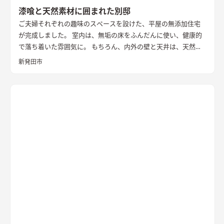
漆喰と天然素材に囲まれた別邸
ご夫婦それぞれの趣味のスペースを設けた、平屋の無添加住宅
が完成しました。 室内は、無垢の床をふんだんに使い、健康的
で落ち着いた雰囲気に。 もちろん、内外の壁と天井は、天然素
材100％の無添加住宅オリジナル漆喰。 リビングの大きな窓か
新発田市
らは、季節ごとに表情を変える公園の木々を楽しむことができ
ます。