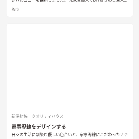
いバルコニーも採用しました。 元家具職人でDIY好きのご主人の
ため、内部でも作業ができるように広めの土間があります。 外
燕市
壁の塗装や寝室、ダイニングの壁面塗装もDIYで仕上げ、愛情た
っぷりの家になりました。 【外観・内部空間】 特徴的な屋根形
状で、外観はこれまでの施工事例にないカラーコーディネートに
なっています。 内部空間は木質感を抑えた仕様で、ベンチソフ
ァーやトイレのクロスなどに使用したグリーンのカラーもポイ
ントに。 1階は寝室や個室など落ち着いた空間、2階は開放的な
リビングダイニング、ロフトの畳コーナーには、ちょっとした作
業ができるカウンターデスクがあったりと、コンパクトながらも
多様な居場所を作りこんでいます。 【性能】 耐震等級 2以上
Q値 1.05 UA値 0.32 暖房負荷 30.2 冷房負荷 12.1 空調方
式 ダクトエアコン方式
新潟材協 クオリティハウス
家事導線をデザインする
日々の生活に馴染む優しい色合いと、家事導線にこだわったナチ