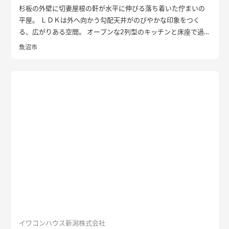
杉板の外壁に切妻屋根の軒が水平に伸びる落ち着いた佇まいの
平屋。 ＬＤＫは外へ向かう勾配天井がのびやかな印象をつく
る、広がりある空間。 オープンな2列型のキッチンと床座で過ご
す畳敷きのリビングが隣り合い、料理をする時、食事の時、く
魚沼市
つろぐ時、いつも外とのつながりを感じながら暮らすことがで
きます。 畳に大きな円卓を置いて、料理をしながら人と集う時
間を楽しみたい。 そんな住まい手様の思いを叶えた住まいとな
りました。 無垢の一枚板を使った造作キッチンや左官仕上げの
壁、レッドシダーの天井など、素材の豊かな表情や手触りを感じ
られる内装も家の内に居心地を作り出しています。 断熱性能は
HEAT20 G2以上。 雪国の長く厳しい冬も家の内での暮らしを楽
しく、心地よく。 外を感じながら暮らす、あたたかな平屋の住
まいです。
イワコンハウス新潟株式会社