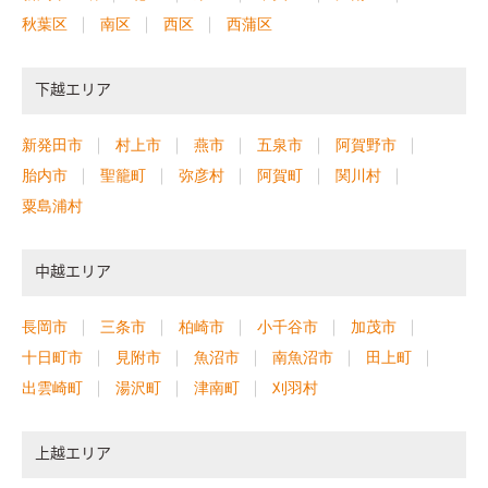
秋葉区
南区
西区
西蒲区
下越エリア
新発田市
村上市
燕市
五泉市
阿賀野市
胎内市
聖籠町
弥彦村
阿賀町
関川村
粟島浦村
中越エリア
長岡市
三条市
柏崎市
小千谷市
加茂市
十日町市
見附市
魚沼市
南魚沼市
田上町
出雲崎町
湯沢町
津南町
刈羽村
上越エリア