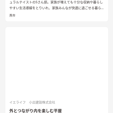
ュラルテイストのSさん邸。家族が増えても十分な収納や暮らし
やすい生活導線をとりいれ、家族みんなが快適に過ごせる暮ら
しを実現させました。キッチンを中心に１階をぐるっと１周出
燕市
来るように全体を繋げ、掃除や洗濯、料理などの家事の負担を軽
減できるようプランをしました。
イエライフ 小出建設株式会社
外とつながり内を楽しむ平屋