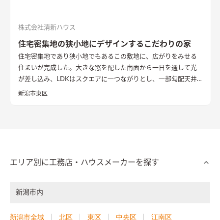
株式会社清新ハウス
住宅密集地の狭小地にデザインするこだわりの家
住宅密集地であり狭小地でもあるこの敷地に、広がりをみせる
住まいが完成した。大きな窓を配した南面から一日を通して光
が差し込み、LDKはスクエアに一つながりとし、一部勾配天井
で縦横にゆったりする仕上げとなった。杉板と中霧島壁で仕上
新潟市東区
げる空間は奥様チョイスの古民具箪笥がマッチする。
エリア別に工務店・ハウスメーカーを探す
新潟市内
新潟市全域
北区
東区
中央区
江南区