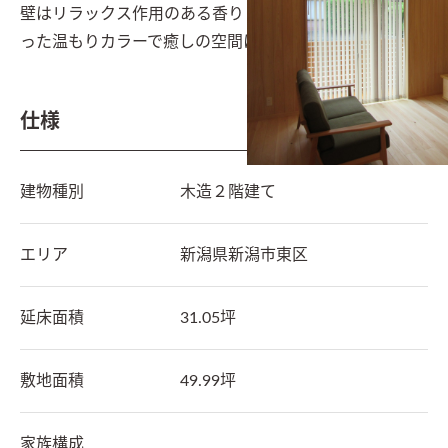
壁はリラックス作用のある香りと、ほんのりピンクがか
った温もりカラーで癒しの空間に。
仕様
建物種別
木造２階建て
エリア
新潟県
新潟市東区
延床面積
31.05坪
敷地面積
49.99坪
家族構成