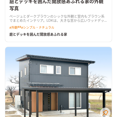
庭とデッキを囲んだ開放感あふれる家の外観
写真
ベージュとダークブラウンのシックな外観と室内もブラウン系
でまとめたインテリア。LDKは、大きな窓から広いウッドデッキ
と庭に繋がり開放感に満ちた空間です。家族の集まるスタディス
#
#
#
外観
#
シンプル・ナチュラル
ペースを１階に設け、くつろぎながら家族とペットが楽しく一緒
に過ごせる住まいになっています。
庭とデッキを囲んだ開放感あふれる家