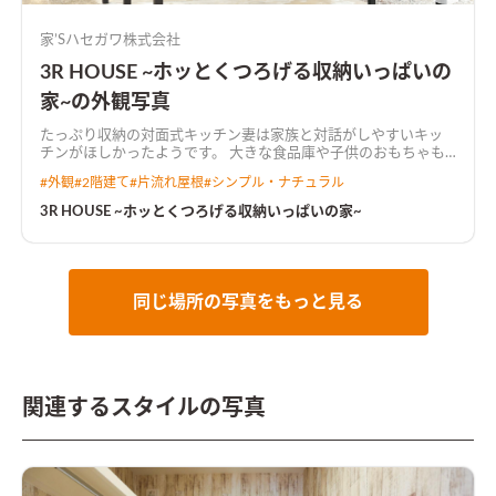
家’Sハセガワ株式会社
3R HOUSE ~ホッとくつろげる収納いっぱいの
家~の外観写真
たっぷり収納の対面式キッチン妻は家族と対話がしやすいキッ
チンがほしかったようです。 大きな食品庫や子供のおもちゃも
整理できる収納もたくさんつけていただき、 家事がしやすい仕
#
外観
#
2階建て
#
片流れ屋根
#
シンプル・ナチュラル
上がりになりましたね。 一日の疲れを明日に残さない落ち着い
た空間にこだわり、 1階とはがらりと雰囲気を変えました。 も
3R HOUSE ~ホッとくつろげる収納いっぱいの家~
ともと静かな場所なので落ち着きます。
同じ場所の写真をもっと見る
関連するスタイルの写真