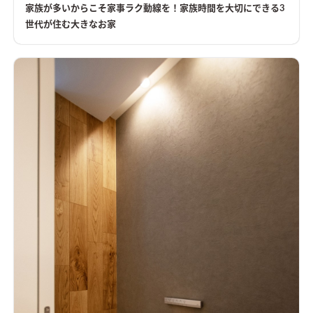
からご好評を頂きました。 2階の子ども部屋をあえてコンパクト
家族が多いからこそ家事ラク動線を！家族時間を大切にできる3
にしてセカンドリビングを造ることにより、【家族時間】をたく
世代が住む大きなお家
さん作ることができるお家です。