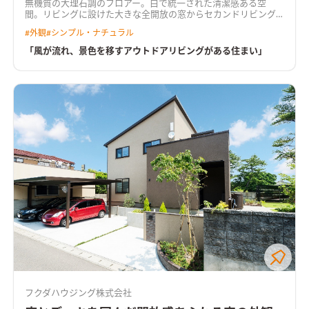
無機質の大理石調のフロアー。白で統一された清潔感ある空
間。リビングに設けた大きな全開放の窓からセカンドリビング
のウッドデッキに気軽に出入りできる間取り。 施主様の一番の
#
外観
#
シンプル・ナチュラル
こだわりスペース。 友人の多い施主様は家族ぐるみでバーべキ
ューをすることを家づくりの中心にした。雨が降れば屋根付き
「風が流れ、景色を移すアウトドアリビングがある住まい」
のウッドデッキで。晴れればウッドデッキに隣接した芝生でいつ
でも気軽にバーベキューができる。 施主様の要望で明るいＤＫ
に仕上げた。 キッチンカウンターの背面の窓からいつも光が入
る設計に。キッチンから直接ウッドデッキに出入りできる窓も
設けた。バーベキューの配膳、後片付けがとっても楽になる様
工夫した。 ゲストがまっすぐバーべキュー会場である芝生に行
けるウェルカムアプローチ。 写真では見えないが玄関対面には
バーべキュー道具や芝生のメンテ機材が入れられる大きな外部
収納を設けた。楽しい休日が過ごせる配慮満載になっている。
白で統一したおしゃれな玄関ホール。造作の下駄箱と大きい窓
から入る光が趣ある空間を作り出している。 収納力重視の洗面
室。お子様用のタンスも入れるゆとりの空間。 家族全員の下着
やタオルは全てここに収納できるようにした。 凹凸のある個性
的な外観。 風が流れ、四季の変化を感じられる住まいが実現し
た。 プライベートを気にせず家でアウトドアを楽しむために建
てた住まいに仕上がった。
フクダハウジング株式会社