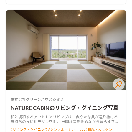
株式会社グリーンハウスシミズ
NATURE CABINのリビング・ダイニング写真
和と調和するアウトドアリビングは、爽やかな風が通り抜ける
気持ちの良い和モダン空間。 田園風景を眺めながら暮らすプラ
イベートデッキでは、テーブルを移動させてBBQを楽しめる。
#
リビング・ダイニング
#
シンプル・ナチュラル
#
和風・和モダン