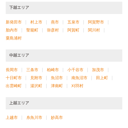
下越エリア
新発田市
村上市
燕市
五泉市
阿賀野市
胎内市
聖籠町
弥彦村
阿賀町
関川村
粟島浦村
中越エリア
長岡市
三条市
柏崎市
小千谷市
加茂市
十日町市
見附市
魚沼市
南魚沼市
田上町
出雲崎町
湯沢町
津南町
刈羽村
上越エリア
上越市
糸魚川市
妙高市