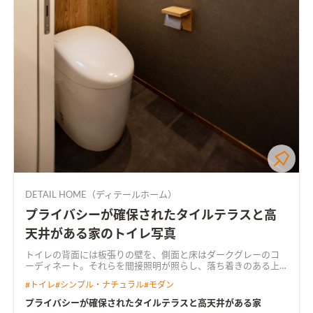
DETAIL HOME（ディテールホーム）
プライバシーが確保されたタイルテラスと高
天井がある家のトイレ写真
トイレの背面には板張りの壁を、側面と床はダークグレーのコ
ーディネート。それらを間接照明が照らし、落ち着きのある上
質な空間に
#
トイレ
#
シンプル・ナチュラル
#
モダン
プライバシーが確保されたタイルテラスと高天井がある家