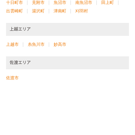
十日町市
見附市
魚沼市
南魚沼市
田上町
出雲崎町
湯沢町
津南町
刈羽村
上越エリア
上越市
糸魚川市
妙高市
佐渡エリア
佐渡市