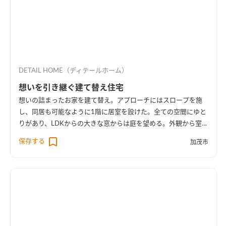
DETAIL HOME（ディテールホーム）
想いを引き継ぐ建て替え住宅
想いの詰まったお家を建て替え。アプローチにはスロープを施
し、同居も可能なように1階に居室を設けた。全ての空間にゆと
りがあり、LDKからの大きな窓からは庭を望める。外観から室内
空間まで広さを感じる事のできるお家となった。
保存する
加茂市