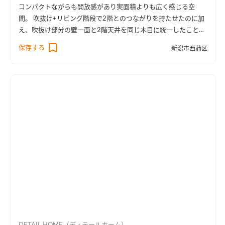
コンパクトながらも開放感があり実面積よりも広く感じる空
間。 吹抜け+リビング階段で2階とのつながりを持たせたのに加
え、吹抜け部分の壁一面と2階天井を同じ木目に統一したことに
より、1階・2階の一体感を演出しました。 趣味のピアノ室は、
保存する
新潟市西蒲区
楽譜を整理する本棚を壁一面に設け、屋外への防音効果も担って
います。