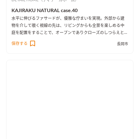
DETAIL HOME（ディテールホーム）
KAJIRAKU NATURAL case.40
水平に伸びるファサードが、優雅な佇まいを実現。外部から建
物を介して覗く視線の先は、リビングからも全景を楽しめる中
庭を配置をすることで、オープンでありクローズのしつらえとし
た。
保存する
長岡市