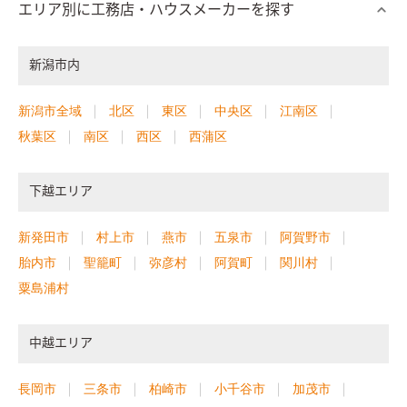
エリア別に工務店・ハウスメーカーを探す
新潟市内
新潟市全域
北区
東区
中央区
江南区
秋葉区
南区
西区
西蒲区
下越エリア
新発田市
村上市
燕市
五泉市
阿賀野市
胎内市
聖籠町
弥彦村
阿賀町
関川村
粟島浦村
中越エリア
長岡市
三条市
柏崎市
小千谷市
加茂市