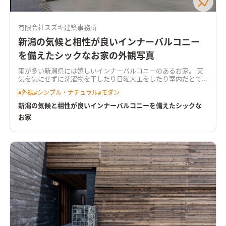
有限会社スズキ建築事務所
新潟の気候と相性が良いインナーバルコニー
を備えたシックなお家の外観写真
雨が多い新潟県には嬉しいインナーバルコニーのあるお家。 天
気を気にせずに洗濯物を干したり日曜大工をしたり室内だとで
きない作業ができると好評です。 落ち着いた雰囲気の内装で収
#
外観
#
シンプル・ナチュラル
#
モダン
納の中にアクセントクロスを使用するなど細部にまでこだわっ
たお家です。
新潟の気候と相性が良いインナーバルコニーを備えたシックな
お家