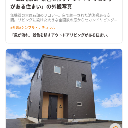
がある住まい」の外観写真
無機質の大理石調のフロアー。白で統一された清潔感ある空
間。リビングに設けた大きな全開放の窓からセカンドリビング
のウッドデッキに気軽に出入りできる間取り。 施主様の一番の
#
外観
#
シンプル・ナチュラル
こだわりスペース。 友人の多い施主様は家族ぐるみでバーべキ
ューをすることを家づくりの中心にした。雨が降れば屋根付き
「風が流れ、景色を移すアウトドアリビングがある住まい」
のウッドデッキで。晴れればウッドデッキに隣接した芝生でいつ
でも気軽にバーベキューができる。 施主様の要望で明るいＤＫ
に仕上げた。 キッチンカウンターの背面の窓からいつも光が入
る設計に。キッチンから直接ウッドデッキに出入りできる窓も
設けた。バーベキューの配膳、後片付けがとっても楽になる様
工夫した。 ゲストがまっすぐバーべキュー会場である芝生に行
けるウェルカムアプローチ。 写真では見えないが玄関対面には
バーべキュー道具や芝生のメンテ機材が入れられる大きな外部
収納を設けた。楽しい休日が過ごせる配慮満載になっている。
白で統一したおしゃれな玄関ホール。造作の下駄箱と大きい窓
から入る光が趣ある空間を作り出している。 収納力重視の洗面
室。お子様用のタンスも入れるゆとりの空間。 家族全員の下着
やタオルは全てここに収納できるようにした。 凹凸のある個性
的な外観。 風が流れ、四季の変化を感じられる住まいが実現し
た。 プライベートを気にせず家でアウトドアを楽しむために建
てた住まいに仕上がった。