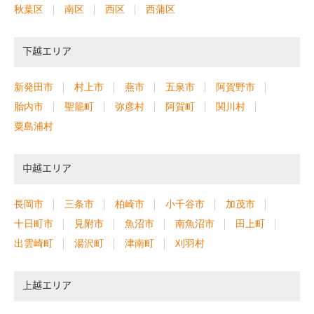
秋葉区
南区
西区
西蒲区
下越エリア
新発田市
村上市
燕市
五泉市
阿賀野市
胎内市
聖籠町
弥彦村
阿賀町
関川村
粟島浦村
中越エリア
長岡市
三条市
柏崎市
小千谷市
加茂市
十日町市
見附市
魚沼市
南魚沼市
田上町
出雲崎町
湯沢町
津南町
刈羽村
上越エリア