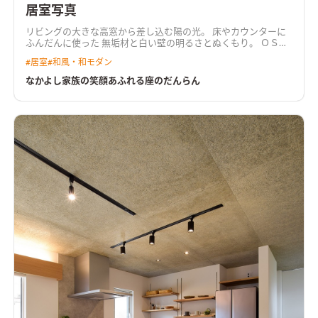
居室写真
リビングの大きな高窓から差し込む陽の光。 床やカウンターに
ふんだんに使った 無垢材と白い壁の明るさとぬくもり。 ＯＳＢ
材や青い壁がアクセントの畳とつながるくつろぎ空間。 外壁の
#
居室
#
和風・和モダン
濃紺とオレンジの差し色にもご夫婦のこだわりが活かされてい
ます。 ローテーブルの安心感とくつろぎ、無垢のぬくもりに包
なかよし家族の笑顔あふれる座のだんらん
まれて楽しむ座のだんらん。 野球に夢中な男児３人の洗濯物も
余裕で乾かせる広々サンルーム。 自然の光や風を有効活用する
パッシブデザインで、冬はあたたかく夏はすずしい一年中快適な
健康高性能住宅です。