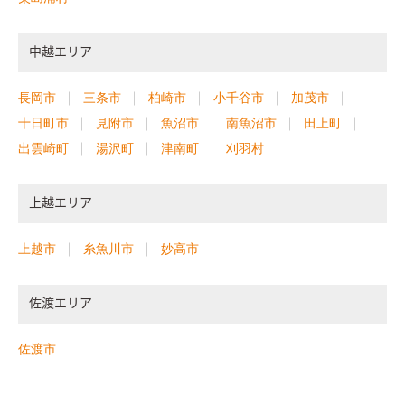
中越エリア
長岡市
三条市
柏崎市
小千谷市
加茂市
十日町市
見附市
魚沼市
南魚沼市
田上町
出雲崎町
湯沢町
津南町
刈羽村
上越エリア
上越市
糸魚川市
妙高市
佐渡エリア
佐渡市