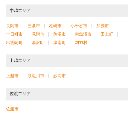
中越エリア
長岡市
三条市
柏崎市
小千谷市
加茂市
十日町市
見附市
魚沼市
南魚沼市
田上町
出雲崎町
湯沢町
津南町
刈羽村
上越エリア
上越市
糸魚川市
妙高市
佐渡エリア
佐渡市