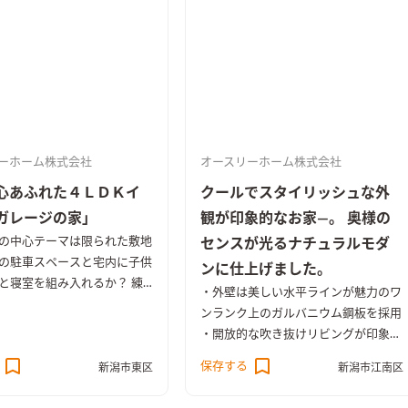
ーホーム株式会社
オースリーホーム株式会社
心あふれた４ＬＤＫイ
クールでスタイリッシュな外
ガレージの家」
観が印象的なお家―。 奥様の
の中心テーマは限られた敷地
センスが光るナチュラルモダ
の駐車スペースと宅内に子供
ンに仕上げました。
と寝室を組み入れるか？ 練
・外壁は美しい水平ラインが魅力のワ
設計力と遊び心たっぷりなデ
ンランク上のガルバニウム鋼板を採用
なお家に仕上がりました。
・開放的な吹き抜けリビングが印象的
光を確保するためにＬＤＫは
なゆとりの空間 ・冷暖房機能も吹き
保存する
置。天井高を上げ勾配天井と
新潟市東区
新潟市江南区
抜けをうまく活用して効果的に ・こ
な解放感を確保し、居心地の
だわりの生活動線と豊富な収納力で快