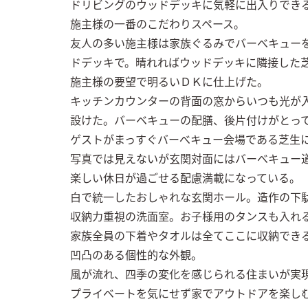
ドリビングのウッドデッキに気軽に出入りできる
施主様の一番のこだわりスペース。

友人の多い施主様は家族ぐるみでバーべキュー
ドデッキで。晴れればウッドデッキに隣接した芝
施主様の要望で明るいＤＫに仕上げた。

キッチンカウンターの背面の窓からいつも光が
設けた。バーベキューの配膳、後片付けがとって
ゲストがまっすぐバーべキュー会場である芝生に
写真では見えないが玄関対面にはバーべキュー
楽しい休日が過ごせる配慮満載になっている。

白で統一したおしゃれな玄関ホール。造作の下駄
収納力重視の洗面室。お子様用のタンスも入れる
家族全員の下着やタオルは全てここに収納できる
凹凸のある個性的な外観。

風が流れ、四季の変化を感じられる住まいが実現
プライベートを気にせず家でアウトドアを楽し