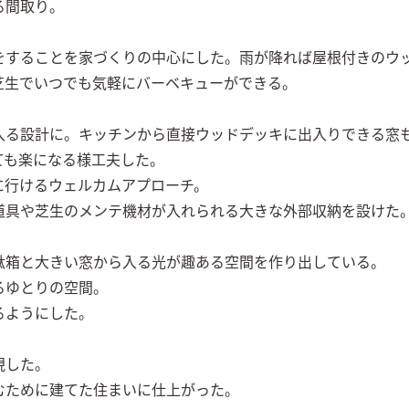
間取り。

をすることを家づくりの中心にした。雨が降れば屋根付きのウ
生でいつでも気軽にバーベキューができる。

入る設計に。キッチンから直接ウッドデッキに出入りできる窓
も楽になる様工夫した。

行けるウェルカムアプローチ。

道具や芝生のメンテ機材が入れられる大きな外部収納を設けた
箱と大きい窓から入る光が趣ある空間を作り出している。

ゆとりの空間。

ようにした。

した。

むために建てた住まいに仕上がった。