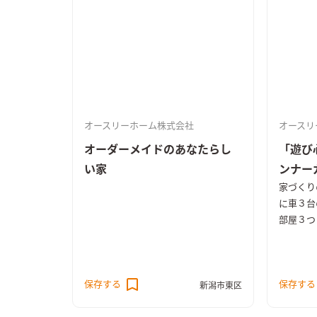
イルの変化にも対応できるゆとりのプ
ランニング ・2階には家族揃って座り
ながら読書が可能な図書館スペースを
設置 ・トイレや浴室にもゆとりを持
たせた大人仕様の設計 ・洗面室と脱
衣室はあえて分離しここにもゆとりを
実現
オースリーホーム株式会社
オースリ
オーダーメイドのあなたらし
「遊び
い家
ンナー
家づくり
に車３台
部屋３つ
に練った
ザイン性
十分な採
保存する
保存する
2階に設
新潟市東区
し圧倒的