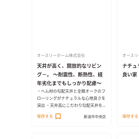
オースリーホーム株式会社
オースリ
天井が高く、開放的なリビン
ナチュ
グ－。 ～耐震性、断熱性、経
良い家
年劣化までもしっかり配慮～
・ヘム材の勾配天井と全館オークのフ
ローリングがナチュラルな心地良さを
演出 ・天井高にこだわり勾配天井を
採用した解放感にあふれるリビング
保存する
保存する
新潟市中央区
・高気密、高断熱仕様 ・制震ユニッ
ト「MIRAIE」と耐震パネル構造を採
用し地震対策にも配慮 ・ライフスタ