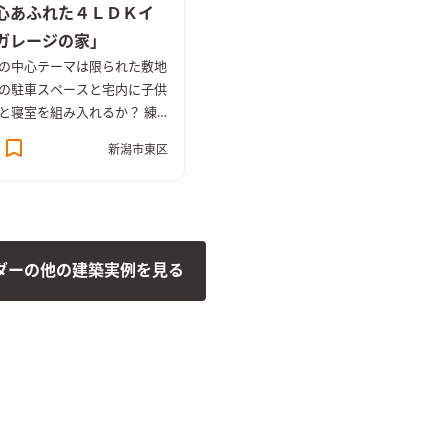
心あふれた４ＬＤＫイ
ガレージの家」
の中心テーマは限られた敷地
の駐車スペースと宅内に子供
と寝室を組み入れるか？ 練
設計力と遊び心たっぷりなデ
新潟市東区
なお家に仕上がりました。
光を確保するためにＬＤＫは
置。天井高を上げ勾配天井と
な解放感を確保し、居心地の
香りたっぷりな空間が誕生し
ダーの他の建築実例を見る
 シンプルで品がある外観に
ました。 2階のバルコニーま
ッドシダーでお化粧しまし
主様お気に入りの玄関。洗い
間がどこかなつかしく、落ち
る空間に出来上がりました。
メードの下駄箱は色彩のアク
家族５人分のたっぷりの収納