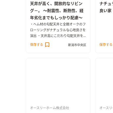
天井が高く、開放的なリビン
ナチュ
グ－。 ～耐震性、断熱性、経
良い家
年劣化までもしっかり配慮～
・ヘム材の勾配天井と全館オークのフ
ローリングがナチュラルな心地良さを
演出 ・天井高にこだわり勾配天井を
採用した解放感にあふれるリビング
保存する
保存する
新潟市中央区
・高気密、高断熱仕様 ・制震ユニッ
ト「MIRAIE」と耐震パネル構造を採
用し地震対策にも配慮 ・ライフスタ
イルの変化にも対応できるゆとりのプ
ランニング ・2階には家族揃って座り
ながら読書が可能な図書館スペースを
設置 ・トイレや浴室にもゆとりを持
たせた大人仕様の設計 ・洗面室と脱
衣室はあえて分離しここにもゆとりを
実現
オースリーホーム株式会社
オースリ