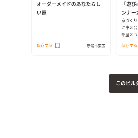
オーダーメイドのあなたらし
「遊び
い家
ンナー
家づくり
に車３台
部屋３つ
に練った
保存する
保存する
新潟市東区
ザイン性
十分な採
2階に設
し圧倒的
良い木の
このビル
ました。
こだわり
わりのレ
た。 施
出しの土
着きのあ
オーダー
セントと