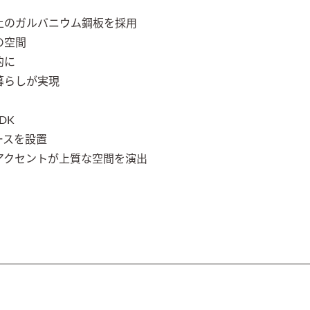
のガルバニウム鋼板を採用

空間

に

らしが実現

K

スを設置

アクセントが上質な空間を演出