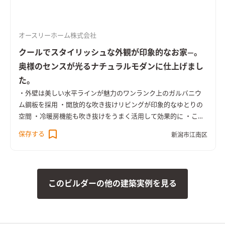
オースリーホーム株式会社
クールでスタイリッシュな外観が印象的なお家―。
奥様のセンスが光るナチュラルモダンに仕上げまし
た。
・外壁は美しい水平ラインが魅力のワンランク上のガルバニウ
ム鋼板を採用 ・開放的な吹き抜けリビングが印象的なゆとりの
空間 ・冷暖房機能も吹き抜けをうまく活用して効果的に ・こだ
わりの生活動線と豊富な収納力で快適な暮らしが実現 ・家族の
保存する
新潟市江南区
つながりを重視したプランニング ・色数を限定した統一感ある
シンプルモダンなLDK ・洗面化粧台のすぐ隣りに奥さまのメイ
クスペースを設置 ・全館オークのフローリングで統一。タイル
のアクセントが上質な空間を演出
このビルダーの他の建築実例を見る