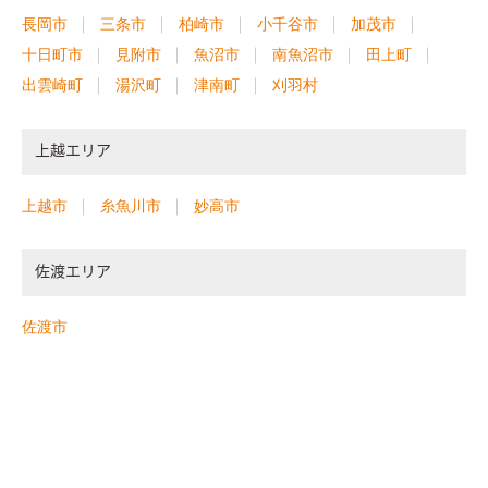
長岡市
三条市
柏崎市
小千谷市
加茂市
十日町市
見附市
魚沼市
南魚沼市
田上町
出雲崎町
湯沢町
津南町
刈羽村
上越エリア
上越市
糸魚川市
妙高市
佐渡エリア
佐渡市