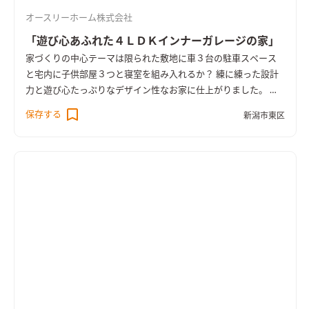
オースリーホーム株式会社
「遊び心あふれた４ＬＤＫインナーガレージの家」
家づくりの中心テーマは限られた敷地に車３台の駐車スペース
と宅内に子供部屋３つと寝室を組み入れるか？ 練に練った設計
力と遊び心たっぷりなデザイン性なお家に仕上がりました。 十
分な採光を確保するためにＬＤＫは2階に設置。天井高を上げ勾
保存する
新潟市東区
配天井とし圧倒的な解放感を確保し、居心地の良い木の香りた
っぷりな空間が誕生しました。 シンプルで品がある外観にこだ
わりました。 2階のバルコニーまわりのレッドシダーでお化粧し
ました。 施主様お気に入りの玄関。洗い出しの土間がどこかな
つかしく、落ち着きのある空間に出来上がりました。 オーダー
メードの下駄箱は色彩のアクセントと家族５人分のたっぷりの
収納力を確保しました。 オーダーメイドの洗面台はたっぷりの
収納力を確保。使い勝手とデザイン性を共有しました。