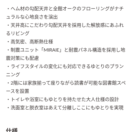
・ヘム材の勾配天井と全館オークのフローリングがナチ
ュラルな心地良さを演出

・天井高にこだわり勾配天井を採用した解放感にあふれ
るリビング

・高気密、高断熱仕様

・制震ユニット「MIRAIE」と耐震パネル構造を採用し地
震対策にも配慮

・ライフスタイルの変化にも対応できるゆとりのプラン
ニング

・2階には家族揃って座りながら読書が可能な図書館スペ
ースを設置

・トイレや浴室にもゆとりを持たせた大人仕様の設計

・洗面室と脱衣室はあえて分離しここにもゆとりを実現
仕様