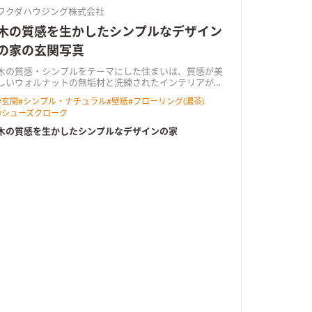
フクダハウジング株式会社
木の質感を生かしたシンプルなデザイン
の家の玄関写真
木の質感・シンプルをテーマにした住まいは、質感が美
しいウォルナットの無垢材と洗練されたインテリアが魅
力。暮らしの中心となる2階のリビングダイニングは、勾
#
玄関
#
シンプル・ナチュラル
#
壁紙
#
フローリング(濃茶)
配天井と広々としたバルコニーと繋げることでより開放
#
シューズクローク
的な空間になりました。デザイン性に優れたこだわりの
キッチンが印象的で、空間を引き立てるひとつのインテ
木の質感を生かしたシンプルなデザインの家
リアにもなっています。フロアのどこに居ても視界が抜
け、窓を開放すれば心地よい風と光が室内に入り、外の
風景を感じる事ができます。