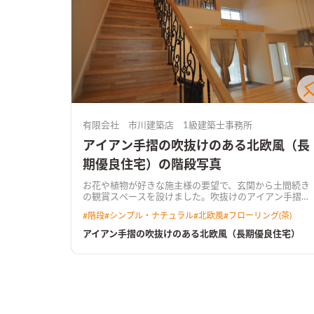
有限会社 市川建築店 1級建築士事務所
アイアン手摺の吹抜けのある北欧風（長
期優良住宅）の階段写真
お花や植物が好きな施主様の要望で、玄関から土間続き
の観賞スペースを設けました。吹抜けのアイアン手摺や
外壁等には北欧テイストを取り入れました。将来的に車
#
階段
#
シンプル・ナチュラル
#
北欧風
#
フローリング(茶)
イスにも対応したバリアフリー住宅です。
アイアン手摺の吹抜けのある北欧風（長期優良住宅）