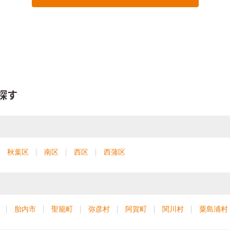
探す
秋葉区
南区
西区
西蒲区
胎内市
聖籠町
弥彦村
阿賀町
関川村
粟島浦村