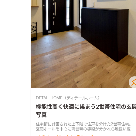
DETAIL HOME（ディテールホーム）
機能性高く快適に巣まう2世帯住宅の玄
写真
住宅街に計画された上下階で住戸を分けた2世帯住宅。
玄関ホールを中心に両世帯の導線が分かれ心地良い距離
感で暮らせるプランで計画しています。 子世帯側では、