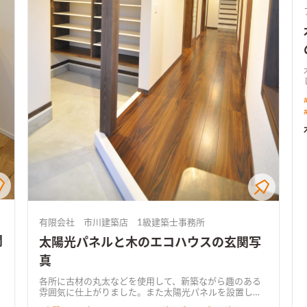
有限会社 市川建築店 1級建築士事務所
関
太陽光パネルと木のエコハウスの玄関写
真
各所に古材の丸太などを使用して、新築ながら趣のある
雰囲気に仕上がりました。また太陽光パネルを設置し光
熱費の削減と、万が一の停電時も安心です。 キッチンカ