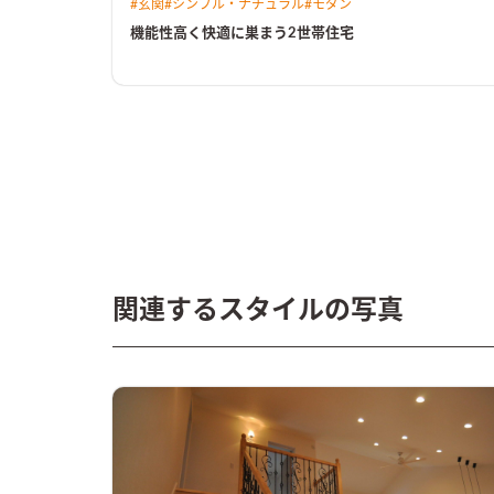
#
玄関
#
シンプル・ナチュラル
#
モダン
２FにLDKを配置し吹抜けを設けることで開放感ある空
に仕上げています。 インテリアのお好みの違いに合わせ
機能性高く快適に巣まう2世帯住宅
色使いを変え、暮らしを楽しむ工夫を散りばめた住宅と
なりました。
関連するスタイルの写真