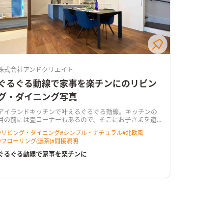
株式会社アンドクリエイト
ぐるぐる動線で家事を楽チンにのリビン
グ・ダイニング写真
アイランドキッチンで叶えるぐるぐる動線。キッチンの
目の前には畳コーナーもあるので、そこにお子さまを遊
ばせながら目を離すことなく安心してお料理ができる。
#
リビング・ダイニング
#
シンプル・ナチュラル
#
北欧風
#
フローリング(濃茶)
#
間接照明
ぐるぐる動線で家事を楽チンに