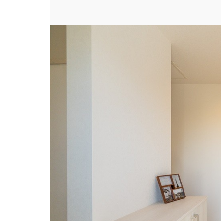
北欧風でお出迎え
場所
#玄関
スタイル
#北欧風
床の見た目
#フローリング(茶)
ビルダー
株式会社ハウジング
建築実例
和風と北欧を取り込