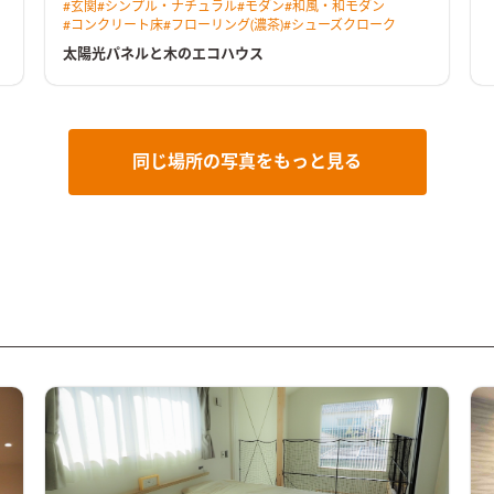
#
玄関
#
シンプル・ナチュラル
#
モダン
#
和風・和モダン
間
ウンターテーブルも見所です。
#
コンクリート床
#
フローリング(濃茶)
#
シューズクローク
太陽光パネルと木のエコハウス
同じ場所の写真をもっと見る