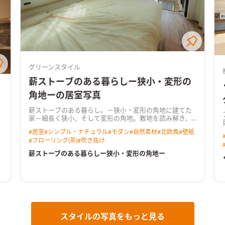
グリーンスタイル
薪ストーブのある暮らしー狭小・変形の
角地ーの居室写真
薪ストーブのある暮らし。－狭小・変形の角地に建てた
家－細長く狭小、そして変形の角地。敷地を読み解き、
明るいく開放的に。設計士のデザイン・センスの良さが
#
居室
#
シンプル・ナチュラル
#
モダン
#
自然素材
#
北欧風
#
壁紙
光る。 リビングに併設した吹き抜けの土間スペース。薪
#
フローリング(茶)
#
吹き抜け
ストーブとお気に入りの椅子を一脚。吹き抜けから２階
へ。ここちよい薪ストーブの温かさが、家を包み込む。
薪ストーブのある暮らしー狭小・変形の角地ー
スタイルの写真をもっと見る