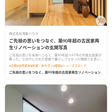
株式会社清新ハウス
ご先祖の思いをつなぐ、築90年超の古民家再
生リノベーションの玄関写真
ご先祖の思いを未来へつなぐ、築90年延べ47坪の平屋古民家が
蘇った。小分けにされた部屋で暮らしづらかった間取りを思い
切って大きなLDKにし、寒かった環境も高断熱化し、暖かく涼
#
玄関
#
自然素材
#
和風・和モダン
#
壁紙
#
シューズクローク
しく、快適な住まいを実現した。古民家鑑定総合調査を実施
し、耐震についてもじっくり検討。古民家インスペクションの
ご先祖の思いをつなぐ、築90年超の古民家再生リノベーション
必要性はこれからどんどん増すことになるはず。約半年に渡る工
期の中で、現場管理人と携わる職人はその歴史に触れ、様々な思
いを馳せた。寄り付きだった6畳間は玄関ホールに変身。黒い桟
の造り付け建具とクリーニングされた古民具が室礼に。 天井解
体時に現れた小屋組みは『いつも歴史を感じたい』の想いから
表しにした。栃の木と思われる堅木の梁は、この数十年住まい
を支えてきた主役となる構造材。ねじれや湾曲した材を使用す
るには職人の腕が求められる。 お施主様こだわりの北側ウッド
デッキは、思い切って大きく屋根付きにデザイン。休みの日はこ
のデッキで何をしようか。正面には緑の借景と広い庭スペース