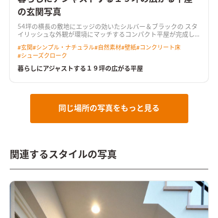
の玄関写真
54坪の横長の敷地にエッジの効いたシルバー＆ブラックの スタ
イリッシュな外観が環境にマッチするコンパクト平屋が完成し
ました。 山登りが趣味のお施主様で、今回は土地探しからお手
#
玄関
#
シンプル・ナチュラル
#
自然素材
#
壁紙
#
コンクリート床
伝いさせていただき、山も近い長閑な土地を選択。 お住まいは
#
シューズクローク
老後と趣味と大切なペットとの快適な暮らしを重視し、平屋ス
タイルを求めました。登山道具を収納する広々とした玄関クロ
暮らしにアジャストする１９坪の広がる平屋
ークをはじめ、老後も快適な平屋の間取り、リビングは畳を埋め
込みゆったりとくつろげる場所を確保しました。 さらにペット
との暮らしを意識し堅木のナラフローリングを採用。杉のフロ
アとはまた違う雰囲気のSEISHIN-STYLEです。
同じ場所の写真をもっと見る
関連するスタイルの写真