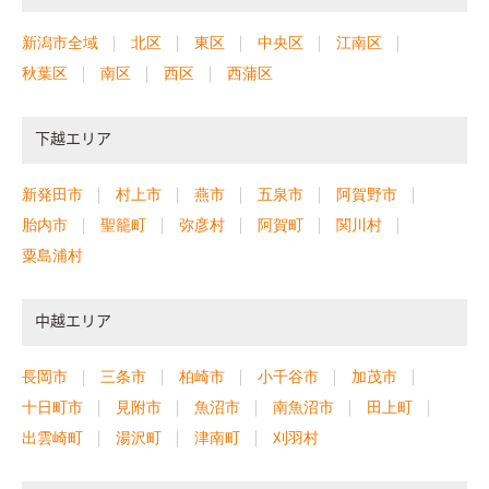
新潟市全域
北区
東区
中央区
江南区
秋葉区
南区
西区
西蒲区
下越エリア
新発田市
村上市
燕市
五泉市
阿賀野市
胎内市
聖籠町
弥彦村
阿賀町
関川村
粟島浦村
中越エリア
長岡市
三条市
柏崎市
小千谷市
加茂市
十日町市
見附市
魚沼市
南魚沼市
田上町
出雲崎町
湯沢町
津南町
刈羽村