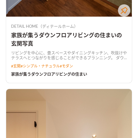
DETAIL HOME（ディテールホーム）
家族が集うダウンフロアリビングの住まいの
玄関写真
リビングを中心に、畳スペースやダイニングキッチン、吹抜けや
テラスへとつながりを感じることができるプランニング。 ダウ
ンリビングと吹抜け、あらわしの階段が生活を楽しくする。 リ
#
玄関
#
シンプル・ナチュラル
#
モダン
ビング入り口にはオリジナルの造作建具を使用し、空間にアク
セントをつけた。 水回りは回遊出来るよう設計し、キッチンか
家族が集うダウンフロアリビングの住まい
らもアクセスしやすい家事楽な動線。 構造にはプレウォール工
法を取り入れ、耐震にもこだわった住まいを実現。
ダウンフロ
アで広々リビングリビングはダウンフロアにすることで視線を
ずらし、空間が広がる。和室に寝転がったときにソファの人と
目線が近くなり、家族でコミュニケーションが弾む。
照明を工夫
した高級感あるキッチンキッチンは石目調のダークカラーでま
とめた。キッチンからダイニングテーブルまでライティングレ
ールを使用し、ペンダントライトの位置を調整できるようにし
た。