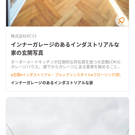
株式会社AC15
インナーガレージのあるインダストリアルな
家の玄関写真
オーダーメードキッチンが圧倒的な存在感を放つ大空間LDKの
ガレージハウス。 廊下からガレージにある愛車を眺めることが
出来、光差しこむ階段空間とともにゆったりとした時間が経過
#
玄関
#
インダストリアル・ブルックリンスタイル
#
フローリング(茶)
する。 3連ヘリンボーンの床とブラックアイアンの組み合わせ
が、よりインダストリアルな空間を際立たせます。
インナーガレージのあるインダストリアルな家